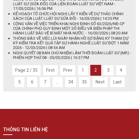
LUẬT SƯ (SỬA ĐỔI) CỦA LIÊN ĐOÀN LUẬT SƯ VIỆT NAM -
17/03/2026 | 16:06 PM
KẾ HOẠCH TỔ CHỨC HỘI NGHỊ LẤY Ý KIẾN VỀ DỰ THẢO CHÍNH
SÁCH CỦA LUẬT LUẬT SƯ SỬA ĐỔI - 16/03/2026 | 14:35 PM
CÔNG VĂN VỀ VIỆC TRIỂN KHAI NGHỊ ĐỊNH SỐ 63/2026/NĐ-CP
CỦA CHÍNH PHỦ QUY ĐỊNH MỘT SỐ ĐIỀU VÀ BIỆN PHÁP THI
HÀNH LUẬT BẢO VỆ BÍ MẬT NHÀ NƯỚC. - 16/03/2026 | 08:20 AM
THÔNG BÁO VỀ VIỆC LÙI NGÀY NHẬN HỒ SƠ ĐĂNG KÝ THAM DỰ
KỲ KIỂM TRA KẾT QUẢ TẬP SỰ HÀNH NGHỀ LUẬT SƯ ĐỢT 1 NĂM
2026 - 12/03/2026 | 08:54 AM
NGHỊ QUYẾT 08 BAN CHỦ NHIỆM LÂM THỜI ĐOÀN LUẬT SƯ (MR) -
PHIÊN HỌP THỨ 08 - 05/03/2026 | 16:37 PM
Page 2 / 35
First
Prev
1
2
3
4
5
6
7
...
34
35
Next
Last
THÔNG TIN LIÊN HỆ