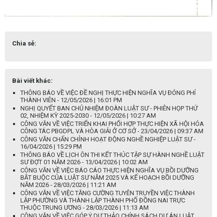
Chia sẻ:
Bài viết khác:
THÔNG BÁO VỀ VIỆC ĐỀ NGHỊ THỰC HIỆN NGHĨA VỤ ĐÓNG PHÍ
THÀNH VIÊN - 12/05/2026 | 16:01 PM
NGHỊ QUYẾT BAN CHỦ NHIỆM ĐOÀN LUẬT SƯ - PHIÊN HỌP THỨ
02, NHIỆM KỲ 2025-2030 - 12/05/2026 | 10:27 AM
CÔNG VĂN VỀ VIỆC TRIỂN KHAI PHỐI HỢP THỰC HIỆN XÃ HỘI HÓA
CÔNG TÁC PBGDPL VÀ HÒA GIẢI Ở CƠ SỞ - 23/04/2026 | 09:37 AM
CÔNG VĂN CHẤN CHỈNH HOẠT ĐỘNG NGHỀ NGHIỆP LUẬT SƯ -
16/04/2026 | 15:29 PM
THÔNG BÁO VỀ LỊCH ÔN THI KẾT THÚC TẬP SỰ HÀNH NGHỀ LUẬT
SƯ ĐỢT 01 NĂM 2026 - 13/04/2026 | 10:02 AM
CÔNG VĂN VỀ VIỆC BÁO CÁO THỰC HIỆN NGHĨA VỤ BỒI DƯỠNG
BẮT BUỘC CỦA LUẬT SƯ NĂM 2025 VÀ KẾ HOẠCH BỒI DƯỠNG
NĂM 2026 - 28/03/2026 | 11:21 AM
CÔNG VĂN VỀ VIỆC TĂNG CƯỜNG TUYÊN TRUYỀN VIỆC THÀNH
LẬP PHƯỜNG VÀ THÀNH LẬP THÀNH PHỐ ĐỒNG NAI TRỰC
THUỘC TRUNG ƯƠNG - 28/03/2026 | 11:13 AM
CÔNG VĂN VỀ VIỆC GÓP Ý DỰ THẢO CHÍNH SÁCH DỰ ÁN LUẬT