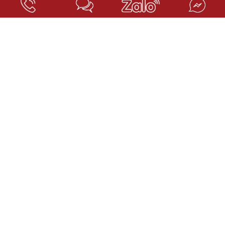
TAGS TIN TỨC:
danh sach luat su no doan phi
Gọi điện
Nhắn tin
Zalo
Chỉ đường