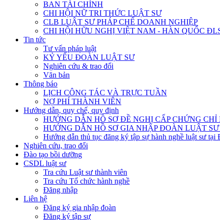
BAN TÀI CHÍNH
CHI HỘI NỮ TRI THỨC LUẬT SƯ
CLB LUẬT SƯ PHÁP CHẾ DOANH NGHIỆP
CHI HỘI HỮU NGHỊ VIỆT NAM - HÀN QUỐC ĐL
Tin tức
Tư vấn pháp luật
KỶ YẾU ĐOÀN LUẬT SƯ
Nghiên cứu & trao đổi
Văn bản
Thông báo
LỊCH CÔNG TÁC VÀ TRỰC TUẦN
NỢ PHÍ THÀNH VIÊN
Hướng dẫn, quy chế, quy định
HƯỚNG DẪN HỒ SƠ ĐỀ NGHỊ CẤP CHỨNG CHỈ H
HƯỚNG DẪN HỒ SƠ GIA NHẬP ĐOÀN LUẬT SƯ
Hướng dẫn thủ tục đăng ký tập sự hành nghề luật sư tại
Nghiên cứu, trao đổi
Đào tạo bồi dưỡng
CSDL luật sư
Tra cứu Luật sư thành viên
Tra cứu Tổ chức hành nghề
Đăng nhập
Liên hệ
Đăng ký gia nhập đoàn
Đăng ký tập sự