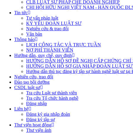
CLB LUẬT SƯ PHÁP CHẾ DOANH NGHIỆP
CHI HỘI HỮU NGHỊ VIỆT NAM - HÀN QUỐC ĐL
Tin tức
Tư vấn pháp luật
KỶ YẾU ĐOÀN LUẬT SƯ
Nghiên cứu & trao đổi
Văn bản
Thông báo
LỊCH CÔNG TÁC VÀ TRỰC TUẦN
NỢ PHÍ THÀNH VIÊN
Hướng dẫn, quy chế, quy định
HƯỚNG DẪN HỒ SƠ ĐỀ NGHỊ CẤP CHỨNG CHỈ H
HƯỚNG DẪN HỒ SƠ GIA NHẬP ĐOÀN LUẬT SƯ
Hướng dẫn thủ tục đăng ký tập sự hành nghề luật sư tại
Nghiên cứu, trao đổi
Đào tạo bồi dưỡng
CSDL luật sư
Tra cứu Luật sư thành viên
Tra cứu Tổ chức hành nghề
Đăng nhập
Liên hệ
Đăng ký gia nhập đoàn
Đăng ký tập sự
Thư viện hoạt động
Thư viện ảnh