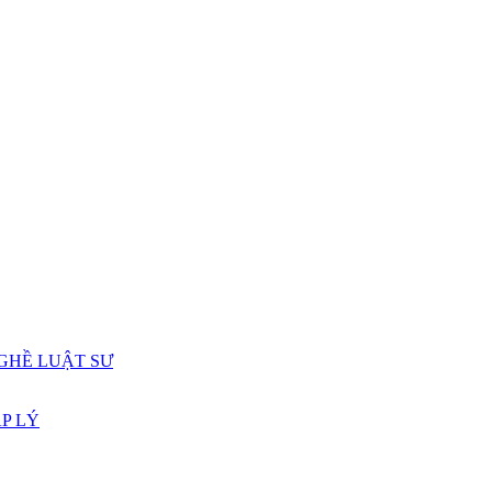
GHỀ LUẬT SƯ
P LÝ