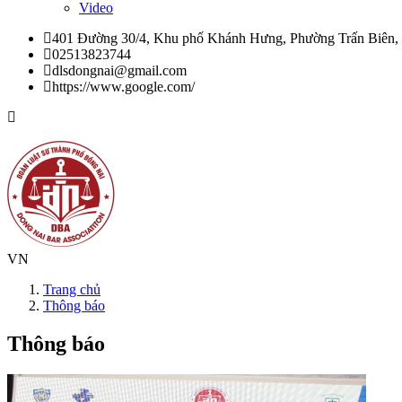
Video
401 Đường 30/4, Khu phố Khánh Hưng, Phường Trấn Biên,
02513823744
dlsdongnai@gmail.com
https://www.google.com/
VN
Trang chủ
Thông báo
Thông báo