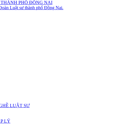
 THÀNH PHỐ ĐỒNG NAI
 Đoàn Luật sư thành phố Đồng Nai.
GHỀ LUẬT SƯ
P LÝ