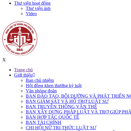
Thư viện hoạt động
Thư viện ảnh
Video
X
Trang chủ
Giới thiệu
Ban chủ nhiệm
Hội đồng khen thưởng kỷ luật
Văn phòng đoàn
BAN ĐÀO TẠO, BỒI DƯỠNG VÀ PHÁT TRIỂN N
BAN GIÁM SÁT VÀ HỖ TRỢ LUẬT SƯ
BAN TRUYỀN THÔNG VĂN THỂ
BAN XÂY DỰNG PHÁP LUẬT VÀ TRỢ GIÚP PHÁ
BAN HỢP TÁC QUỐC TẾ
BAN TÀI CHÍNH
CHI HỘI NỮ TRI THỨC LUẬT SƯ