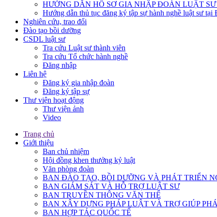
HƯỚNG DẪN HỒ SƠ GIA NHẬP ĐOÀN LUẬT SƯ
Hướng dẫn thủ tục đăng ký tập sự hành nghề luật sư tại
Nghiên cứu, trao đổi
Đào tạo bồi dưỡng
CSDL luật sư
Tra cứu Luật sư thành viên
Tra cứu Tổ chức hành nghề
Đăng nhập
Liên hệ
Đăng ký gia nhập đoàn
Đăng ký tập sự
Thư viện hoạt động
Thư viện ảnh
Video
Trang chủ
Giới thiệu
Ban chủ nhiệm
Hội đồng khen thưởng kỷ luật
Văn phòng đoàn
BAN ĐÀO TẠO, BỒI DƯỠNG VÀ PHÁT TRIỂN N
BAN GIÁM SÁT VÀ HỖ TRỢ LUẬT SƯ
BAN TRUYỀN THÔNG VĂN THỂ
BAN XÂY DỰNG PHÁP LUẬT VÀ TRỢ GIÚP PHÁ
BAN HỢP TÁC QUỐC TẾ