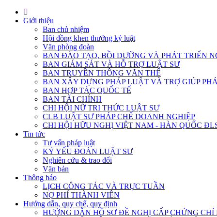
Giới thiệu
Ban chủ nhiệm
Hội đồng khen thưởng kỷ luật
Văn phòng đoàn
BAN ĐÀO TẠO, BỒI DƯỠNG VÀ PHÁT TRIỂN N
BAN GIÁM SÁT VÀ HỖ TRỢ LUẬT SƯ
BAN TRUYỀN THÔNG VĂN THỂ
BAN XÂY DỰNG PHÁP LUẬT VÀ TRỢ GIÚP PHÁ
BAN HỢP TÁC QUỐC TẾ
BAN TÀI CHÍNH
CHI HỘI NỮ TRI THỨC LUẬT SƯ
CLB LUẬT SƯ PHÁP CHẾ DOANH NGHIỆP
CHI HỘI HỮU NGHỊ VIỆT NAM - HÀN QUỐC ĐL
Tin tức
Tư vấn pháp luật
KỶ YẾU ĐOÀN LUẬT SƯ
Nghiên cứu & trao đổi
Văn bản
Thông báo
LỊCH CÔNG TÁC VÀ TRỰC TUẦN
NỢ PHÍ THÀNH VIÊN
Hướng dẫn, quy chế, quy định
HƯỚNG DẪN HỒ SƠ ĐỀ NGHỊ CẤP CHỨNG CHỈ H