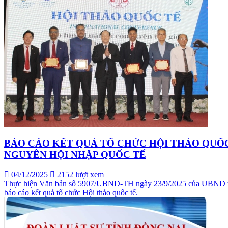
BÁO CÁO KẾT QUẢ TỔ CHỨC HỘI THẢO QUỐC
NGUYÊN HỘI NHẬP QUỐC TẾ
04/12/2025
2152 lượt xem
Thực hiện Văn bản số 5907/UBND-TH ngày 23/9/2025 của UBND tỉnh 
báo cáo kết quả tổ chức Hội thảo quốc tế.