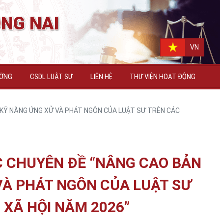
NG NAI
N
VN
ƯỠNG
CSDL LUẬT SƯ
LIÊN HỆ
THƯ VIỆN HOẠT ĐỘNG
, KỸ NĂNG ỨNG XỬ VÀ PHÁT NGÔN CỦA LUẬT SƯ TRÊN CÁC
C CHUYÊN ĐỀ “NÂNG CAO BẢN
 VÀ PHÁT NGÔN CỦA LUẬT SƯ
XÃ HỘI NĂM 2026”