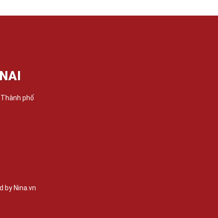
NAI
, Thành phố
 by Nina.vn