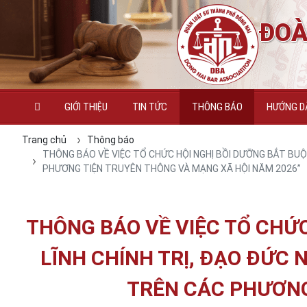
ĐOÀ
GIỚI THIỆU
TIN TỨC
THÔNG BÁO
HƯỚNG DẪ
Trang chủ
Thông báo
THÔNG BÁO VỀ VIỆC TỔ CHỨC HỘI NGHỊ BỒI DƯỠNG BẮT BUỘ
PHƯƠNG TIỆN TRUYÊN THÔNG VÀ MẠNG XÃ HỘI NĂM 2026”
THÔNG BÁO VỀ VIỆC TỔ CHỨ
LĨNH CHÍNH TRỊ, ĐẠO ĐỨC 
TRÊN CÁC PHƯƠNG