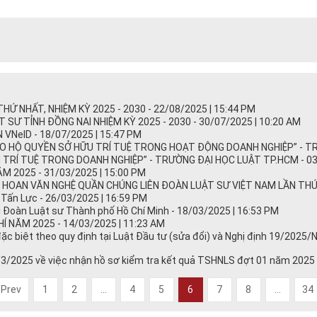
HỨ NHẤT, NHIỆM KỲ 2025 - 2030 - 22/08/2025 | 15:44 PM
 SƯ TỈNH ĐỒNG NAI NHIỆM KỲ 2025 - 2030 - 30/07/2025 | 10:20 AM
NeID - 18/07/2025 | 15:47 PM
 HỘ QUYỀN SỞ HỮU TRÍ TUỆ TRONG HOẠT ĐỘNG DOANH NGHIỆP” - TRƯỜ
TRÍ TUỆ TRONG DOANH NGHIỆP” - TRƯỜNG ĐẠI HỌC LUẬT TP.HCM - 03/
 2025 - 31/03/2025 | 15:00 PM
HOAN VĂN NGHỆ QUẦN CHÚNG LIÊN ĐOÀN LUẬT SƯ VIỆT NAM LẦN THỨ III
Tấn Lực - 26/03/2025 | 16:59 PM
i Đoàn Luật sư Thành phố Hồ Chí Minh - 18/03/2025 | 16:53 PM
 NĂM 2025 - 14/03/2025 | 11:23 AM
 đặc biệt theo quy định tại Luật Đầu tư (sửa đổi) và Nghị định 19/2025
2025 về việc nhận hồ sơ kiểm tra kết quả TSHNLS đợt 01 năm 2025 (
Prev
1
2
...
4
5
6
7
8
...
34