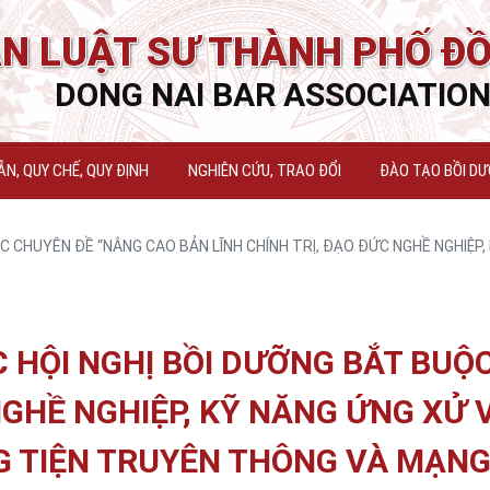
N LUẬT SƯ THÀNH PHỐ ĐỒ
DONG NAI BAR ASSOCIATIO
N, QUY CHẾ, QUY ĐỊNH
NGHIÊN CỨU, TRAO ĐỔI
ĐÀO TẠO BỒI D
C CHUYÊN ĐỀ “NÂNG CAO BẢN LĨNH CHÍNH TRỊ, ĐẠO ĐỨC NGHỀ NGHIỆP
C HỘI NGHỊ BỒI DƯỠNG BẮT BUỘ
NGHỀ NGHIỆP, KỸ NĂNG ỨNG XỬ
 TIỆN TRUYÊN THÔNG VÀ MẠNG 