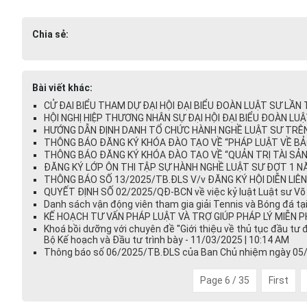
Chia sẻ:
Bài viết khác:
CỬ ĐẠI BIỂU THAM DỰ ĐẠI HỘI ĐẠI BIỂU ĐOÀN LUẬT SƯ LẦN T
HỘI NGHỊ HIỆP THƯƠNG NHÂN SỰ ĐẠI HỘI ĐẠI BIỂU ĐOÀN LUẬT
HƯỚNG DẪN ĐỊNH DANH TỔ CHỨC HÀNH NGHỀ LUẬT SƯ TRÊN V
THÔNG BÁO ĐĂNG KÝ KHÓA ĐÀO TẠO VỀ “PHÁP LUẬT VỀ BẢO
THÔNG BÁO ĐĂNG KÝ KHÓA ĐÀO TẠO VỀ “QUẢN TRỊ TÀI SẢN 
ĐĂNG KÝ LỚP ÔN THI TẬP SỰ HÀNH NGHỀ LUẬT SƯ ĐỢT 1 NĂM
THÔNG BÁO SỐ 13/2025/TB.ĐLS V/v ĐĂNG KÝ HỘI DIỄN LIÊN 
QUYẾT ĐỊNH SỐ 02/2025/QĐ-BCN về việc kỷ luật Luật sư Võ 
Danh sách vận động viên tham gia giải Tennis và Bóng đá tạ
KẾ HOẠCH TƯ VẤN PHÁP LUẬT VÀ TRỢ GIÚP PHÁP LÝ MIỄN PHÍ
Khoá bồi dưỡng với chuyên đề ''Giới thiệu về thủ tục đầu tư
Bộ Kế hoạch và Đầu tư trình bày - 11/03/2025 | 10:14 AM
Thông báo số 06/2025/TB.ĐLS của Ban Chủ nhiệm ngày 05/3/
Page 6 / 35
First