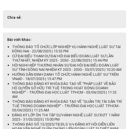
Chia sẻ:
Bài viết khác:
THÔNG BÁO TỔ CHỨC LỚP NGHIỆP VỤ HÀNH NGHỀ LUẬT SƯ TẠI
ĐỒNG NAI - 22/08/2025 | 15:53 PM
CỬ ĐẠI BIỂU THAM DỰ ĐẠI HỘI ĐẠI BIỂU ĐOÀN LUẬT SƯ LẦN
THỨ NHẤT, NHIỆM KỲ 2025 - 2030 - 22/08/2025 | 15:44 PM
HỘI NGHỊ HIỆP THƯƠNG NHÂN SỰ ĐẠI HỘI ĐẠI BIỂU ĐOÀN LUẬT
SƯ TỈNH ĐỒNG NAI NHIỆM KỲ 2025 - 2030 - 30/07/2025 | 10:20 AM
HƯỚNG DẪN ĐỊNH DANH TỔ CHỨC HÀNH NGHỀ LUẬT SƯ TRÊN
VNeID - 18/07/2025 | 15:47 PM
THÔNG BÁO ĐĂNG KÝ KHÓA ĐÀO TẠO VỀ “PHÁP LUẬT VỀ BẢO
HỘ QUYỀN SỞ HỮU TRÍ TUỆ TRONG HOẠT ĐỘNG DOANH
NGHIỆP” - TRƯỜNG ĐẠI HỌC LUẬT TP.HCM - 03/04/2025 | 11:32
AM
THÔNG BÁO ĐĂNG KÝ KHÓA ĐÀO TẠO VỀ “QUẢN TRỊ TÀI SẢN TRÍ
TUỆ TRONG DOANH NGHIỆP” - TRƯỜNG ĐẠI HỌC LUẬT TP.HCM -
03/04/2025 | 11:25 AM
ĐĂNG KÝ LỚP ÔN THI TẬP SỰ HÀNH NGHỀ LUẬT SƯ ĐỢT 1 NĂM
2025 - 31/03/2025 | 15:00 PM
THÔNG BÁO SỐ 13/2025/TB.ĐLS V/v ĐĂNG KÝ HỘI DIỄN LIÊN
HOAN VĂN NGHỆ QUẦN CHÚNG LIÊN ĐOÀN LUẬT SƯ VIỆT NAM