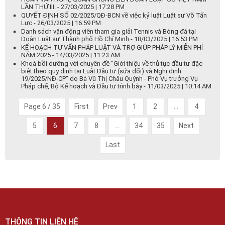
LẦN THỨ III. - 27/03/2025 | 17:28 PM
QUYẾT ĐỊNH SỐ 02/2025/QĐ-BCN về việc kỷ luật Luật sư Võ Tấn
Lực - 26/03/2025 | 16:59 PM
Danh sách vận động viên tham gia giải Tennis và Bóng đá tại
Đoàn Luật sư Thành phố Hồ Chí Minh - 18/03/2025 | 16:53 PM
KẾ HOẠCH TƯ VẤN PHÁP LUẬT VÀ TRỢ GIÚP PHÁP LÝ MIỄN PHÍ
NĂM 2025 - 14/03/2025 | 11:23 AM
Khoá bồi dưỡng với chuyên đề ''Giới thiệu về thủ tục đầu tư đặc
biệt theo quy định tại Luật Đầu tư (sửa đổi) và Nghị định
19/2025/NĐ-CP'' do Bà Vũ Thị Châu Quỳnh - Phó Vụ trưởng Vụ
Pháp chế, Bộ Kế hoạch và Đầu tư trình bày - 11/03/2025 | 10:14 AM
Page 6 / 35
First
Prev
1
2
...
4
5
6
7
8
...
34
35
Next
Last
THÔNG TIN LIÊN HỆ