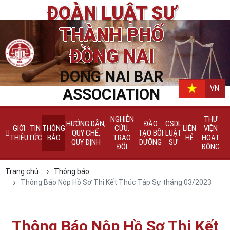
ĐOÀN LUẬT SƯ
THÀNH PHỐ
ĐỒNG NAI
DONG NAI BAR
VN
ASSOCIATION
NGHIÊN
THƯ
HƯỚNG DẪN,
ĐÀO
CSDL
GIỚI
TIN
THÔNG
CỨU,
LIÊN
VIỆN
QUY CHẾ,
TẠO BỒI
LUẬT
THIỆU
TỨC
BÁO
TRAO
HỆ
HOẠT
QUY ĐỊNH
DƯỠNG
SƯ
ĐỔI
ĐỘNG
Trang chủ
Thông báo
Thông Báo Nộp Hồ Sơ Thi Kết Thúc Tập Sự tháng 03/2023
Thông Báo Nộp Hồ Sơ Thi Kết