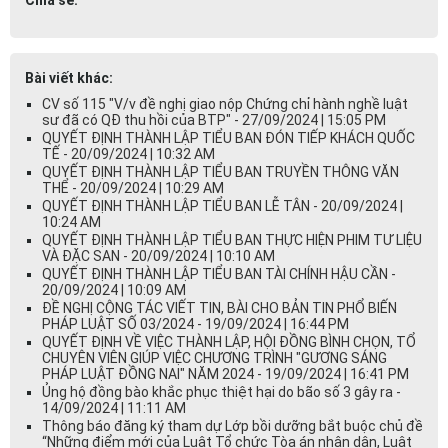
Bài viết khác:
CV số 115 "V/v đề nghị giao nộp Chứng chỉ hành nghề luật
sư đã có QĐ thu hồi của BTP" - 27/09/2024 | 15:05 PM
QUYẾT ĐỊNH THÀNH LẬP TIỂU BAN ĐÓN TIẾP KHÁCH QUỐC
TẾ - 20/09/2024 | 10:32 AM
QUYẾT ĐỊNH THÀNH LẬP TIỂU BAN TRUYỀN THÔNG VĂN
THỂ - 20/09/2024 | 10:29 AM
QUYẾT ĐỊNH THÀNH LẬP TIỂU BAN LỄ TÂN - 20/09/2024 |
10:24 AM
QUYẾT ĐỊNH THÀNH LẬP TIỂU BAN THỰC HIỆN PHIM TƯ LIỆU
VÀ ĐẶC SAN - 20/09/2024 | 10:10 AM
QUYẾT ĐỊNH THÀNH LẬP TIỂU BAN TÀI CHÍNH HẬU CẦN -
20/09/2024 | 10:09 AM
ĐỀ NGHỊ CỘNG TÁC VIẾT TIN, BÀI CHO BẢN TIN PHỔ BIẾN
PHÁP LUẬT SỐ 03/2024 - 19/09/2024 | 16:44 PM
QUYẾT ĐỊNH VỀ VIỆC THÀNH LẬP, HỘI ĐỒNG BÌNH CHỌN, TỔ
CHUYÊN VIÊN GIÚP VIỆC CHƯƠNG TRÌNH "GƯƠNG SÁNG
PHÁP LUẬT ĐỒNG NAI" NĂM 2024 - 19/09/2024 | 16:41 PM
Ủng hộ đồng bào khắc phục thiệt hại do bão số 3 gây ra -
14/09/2024 | 11:11 AM
Thông báo đăng ký tham dự Lớp bồi dưỡng bắt buộc chủ đề
“Những điểm mới của Luật Tổ chức Tòa án nhân dân, Luật