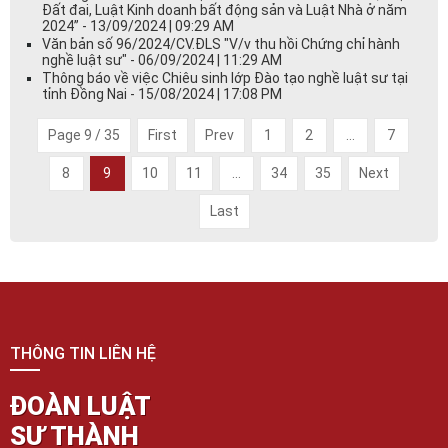
Đất đai, Luật Kinh doanh bất động sản và Luật Nhà ở năm
2024” - 13/09/2024 | 09:29 AM
Văn bản số 96/2024/CV.ĐLS "V/v thu hồi Chứng chỉ hành
nghề luật sư" - 06/09/2024 | 11:29 AM
Thông báo về việc Chiêu sinh lớp Đào tạo nghề luật sư tại
tỉnh Đồng Nai - 15/08/2024 | 17:08 PM
Page 9 / 35
First
Prev
1
2
...
7
8
9
10
11
...
34
35
Next
Last
THÔNG TIN LIÊN HỆ
ĐOÀN LUẬT
SƯ THÀNH