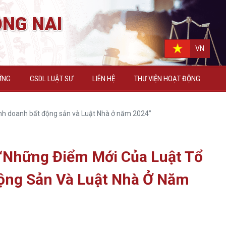
NG NAI
VN
ỠNG
CSDL LUẬT SƯ
LIÊN HỆ
THƯ VIỆN HOẠT ĐỘNG
inh doanh bất động sản và Luật Nhà ở năm 2024”
“Những Điểm Mới Của Luật Tổ
Động Sản Và Luật Nhà Ở Năm