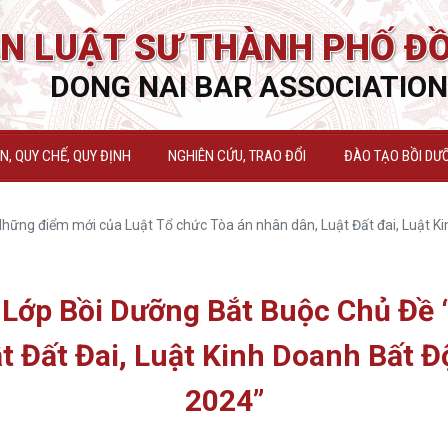
N LUẬT SƯ THÀNH PHỐ ĐỒ
DONG NAI BAR ASSOCIATION
, QUY CHẾ, QUY ĐỊNH
NGHIÊN CỨU, TRAO ĐỔI
ĐÀO TẠO BỒI DƯ
hững điểm mới của Luật Tổ chức Tòa án nhân dân, Luật Đất đai, Luật K
Lớp Bồi Dưỡng Bắt Buộc Chủ Đề 
t Đất Đai, Luật Kinh Doanh Bất 
2024”