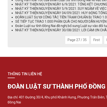
Công Văn Hỏa Tốc của Đoàn Luật Sư tỉnh Đồng Nai về việc Đề n
NHẬT KÝ THIỆN NGUYỆN NGÀY 6/9/2021: TỔNG KẾT CHƯƠNG T
NHẬT KÝ THIỆN NGUYỆN NGÀY 5/9/2021: SUY NGẪM VỀ VIỆC 
NHẬT KÝ THIỆN NGUYỆN NGÀY 04/09/2021: HUY ĐỘNG TỔNG 
ĐOÀN LUẬT SƯ ĐI CÔNG TÁC TIỀN TRẠM CHUẨN BỊ TRAO 1.0
SẼ TIẾP TỤC TRAO 1.000 PHẦN QUÀ CHO NGƯỜI DÂN HUYỆN 
Đoàn Luật sư tỉnh Đồng Nai đề nghị bổ sung Luật sư vào đối t
NHẬT KÝ THIỆN NGUYỆN NGÀY 30/08/2021: LỜI CẢM ƠN CHÂN
Page 27 / 35
First
THÔNG TIN LIÊN HỆ
ĐOÀN LUẬT SƯ THÀNH PHỐ ĐỒNG 
Địa chỉ: 401 Đường 30/4, Khu phố Khánh Hưng, Phường Trấn Biên,
Đồng Nai