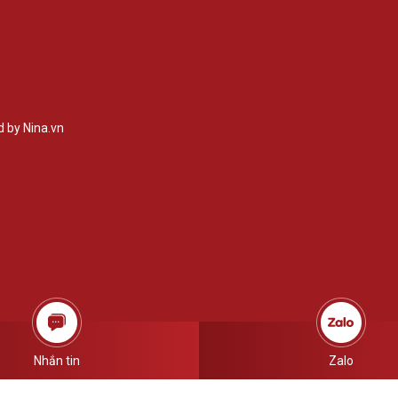
 by Nina.vn
Nhắn tin
Zalo