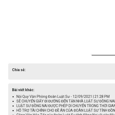
Chia sẻ:
Bài viết khác:
Nội Quy Văn Phòng Đoàn Luật Sư - 12/09/2021 | 21:28 PM
SẼ CHUYỂN GIẤY ĐI ĐƯỜNG ĐẾN TẬN NHÀ LUẬT SƯ ĐỒNG NAI -
LUẬT SƯ ĐỒNG NAI ĐƯỢC PHÉP DI CHUYỂN TRONG THỜI GIAN 
HỖ TRỢ TÀI CHÍNH CHO ĐỀ ÁN CỦA ĐOÀN LUẬT SƯ TỈNH ĐỒNG 