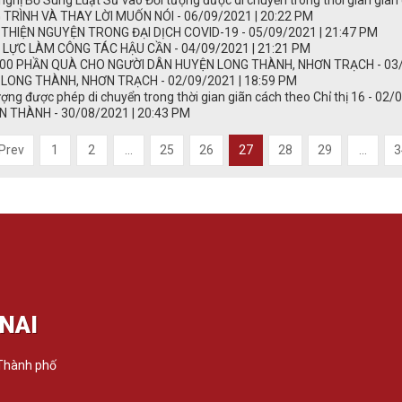
ghị Bổ Sung Luật Sư vào Đối tượng được di chuyển trong thời gian giãn 
RÌNH VÀ THAY LỜI MUỐN NÓI - 06/09/2021 | 20:22 PM
THIỆN NGUYỆN TRONG ĐẠI DỊCH COVID-19 - 05/09/2021 | 21:47 PM
LỰC LÀM CÔNG TÁC HẬU CẦN - 04/09/2021 | 21:21 PM
00 PHẦN QUÀ CHO NGƯỜI DÂN HUYỆN LONG THÀNH, NHƠN TRẠCH - 03/0
LONG THÀNH, NHƠN TRẠCH - 02/09/2021 | 18:59 PM
ượng được phép di chuyển trong thời gian giãn cách theo Chỉ thị 16 - 02
 THÀNH - 30/08/2021 | 20:43 PM
Prev
1
2
...
25
26
27
28
29
...
3
NAI
 Thành phố