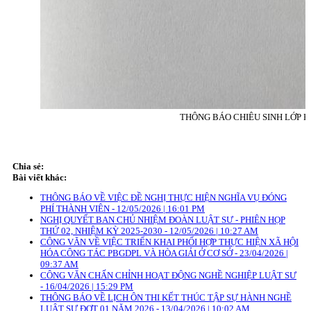
THÔNG BÁO CHIÊU SINH LỚP HÀ
Chia sẻ:
Bài viết khác:
THÔNG BÁO VỀ VIỆC ĐỀ NGHỊ THỰC HIỆN NGHĨA VỤ ĐÓNG
PHÍ THÀNH VIÊN - 12/05/2026 | 16:01 PM
NGHỊ QUYẾT BAN CHỦ NHIỆM ĐOÀN LUẬT SƯ - PHIÊN HỌP
THỨ 02, NHIỆM KỲ 2025-2030 - 12/05/2026 | 10:27 AM
CÔNG VĂN VỀ VIỆC TRIỂN KHAI PHỐI HỢP THỰC HIỆN XÃ HỘI
HÓA CÔNG TÁC PBGDPL VÀ HÒA GIẢI Ở CƠ SỞ - 23/04/2026 |
09:37 AM
CÔNG VĂN CHẤN CHỈNH HOẠT ĐỘNG NGHỀ NGHIỆP LUẬT SƯ
- 16/04/2026 | 15:29 PM
THÔNG BÁO VỀ LỊCH ÔN THI KẾT THÚC TẬP SỰ HÀNH NGHỀ
LUẬT SƯ ĐỢT 01 NĂM 2026 - 13/04/2026 | 10:02 AM