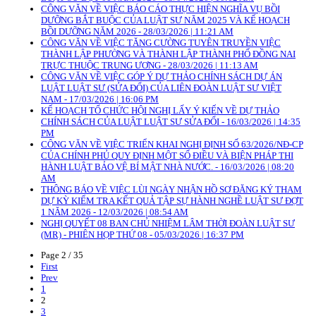
CÔNG VĂN VỀ VIỆC BÁO CÁO THỰC HIỆN NGHĨA VỤ BỒI
DƯỠNG BẮT BUỘC CỦA LUẬT SƯ NĂM 2025 VÀ KẾ HOẠCH
BỒI DƯỠNG NĂM 2026 - 28/03/2026 | 11:21 AM
CÔNG VĂN VỀ VIỆC TĂNG CƯỜNG TUYÊN TRUYỀN VIỆC
THÀNH LẬP PHƯỜNG VÀ THÀNH LẬP THÀNH PHỐ ĐỒNG NAI
TRỰC THUỘC TRUNG ƯƠNG - 28/03/2026 | 11:13 AM
CÔNG VĂN VỀ VIỆC GÓP Ý DỰ THẢO CHÍNH SÁCH DỰ ÁN
LUẬT LUẬT SƯ (SỬA ĐỔI) CỦA LIÊN ĐOÀN LUẬT SƯ VIỆT
NAM - 17/03/2026 | 16:06 PM
KẾ HOẠCH TỔ CHỨC HỘI NGHỊ LẤY Ý KIẾN VỀ DỰ THẢO
CHÍNH SÁCH CỦA LUẬT LUẬT SƯ SỬA ĐỔI - 16/03/2026 | 14:35
PM
CÔNG VĂN VỀ VIỆC TRIỂN KHAI NGHỊ ĐỊNH SỐ 63/2026/NĐ-CP
CỦA CHÍNH PHỦ QUY ĐỊNH MỘT SỐ ĐIỀU VÀ BIỆN PHÁP THI
HÀNH LUẬT BẢO VỆ BÍ MẬT NHÀ NƯỚC. - 16/03/2026 | 08:20
AM
THÔNG BÁO VỀ VIỆC LÙI NGÀY NHẬN HỒ SƠ ĐĂNG KÝ THAM
DỰ KỲ KIỂM TRA KẾT QUẢ TẬP SỰ HÀNH NGHỀ LUẬT SƯ ĐỢT
1 NĂM 2026 - 12/03/2026 | 08:54 AM
NGHỊ QUYẾT 08 BAN CHỦ NHIỆM LÂM THỜI ĐOÀN LUẬT SƯ
(MR) - PHIÊN HỌP THỨ 08 - 05/03/2026 | 16:37 PM
Page 2 / 35
First
Prev
1
2
3