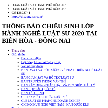
ĐOÀN LUẬT SƯ THÀNH PHỐ ĐỒNG NAI
ĐOÀN LUẬT SƯ THÀNH PHỐ ĐỒNG NAI
02513823744
https://dlsdongnai.com/
THÔNG BÁO CHIÊU SINH LỚP
HÀNH NGHỀ LUẬT SƯ 2020 TẠI
BIÊN HÒA - ĐỒNG NAI
Trang chủ
Giới thiệu
Ban chủ nhiệm
Hội đồng khen thưởng kỷ luật
Văn phòng đoàn
BAN ĐÀO TẠO, BỒI DƯỠNG VÀ PHÁT TRIỂN NGHỀ LUẬT
SƯ
BAN GIÁM SÁT VÀ HỖ TRỢ LUẬT SƯ
BAN TRUYỀN THÔNG VĂN THỂ
BAN XÂY DỰNG PHÁP LUẬT VÀ TRỢ GIÚP PHÁP LÝ
BAN HỢP TÁC QUỐC TẾ
BAN TÀI CHÍNH
CHI HỘI NỮ TRI THỨC LUẬT SƯ
CLB LUẬT SƯ PHÁP CHẾ DOANH NGHIỆP
CHI HỘI HỮU NGHỊ VIỆT NAM - HÀN QUỐC ĐLS