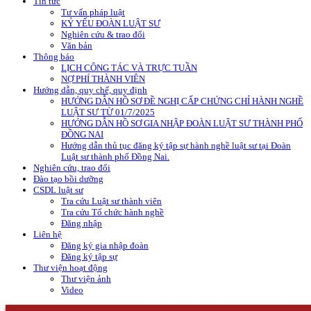
Tin tức
Tư vấn pháp luật
KỶ YẾU ĐOÀN LUẬT SƯ
Nghiên cứu & trao đổi
Văn bản
Thông báo
LỊCH CÔNG TÁC VÀ TRỰC TUẦN
NỢ PHÍ THÀNH VIÊN
Hướng dẫn, quy chế, quy định
HƯỚNG DẪN HỒ SƠ ĐỀ NGHỊ CẤP CHỨNG CHỈ HÀNH NGHỀ
LUẬT SƯ TỪ 01/7/2025
HƯỚNG DẪN HỒ SƠ GIA NHẬP ĐOÀN LUẬT SƯ THÀNH PHỐ
ĐỒNG NAI
Hướng dẫn thủ tục đăng ký tập sự hành nghề luật sư tại Đoàn
Luật sư thành phố Đồng Nai.
Nghiên cứu, trao đổi
Đào tạo bồi dưỡng
CSDL luật sư
Tra cứu Luật sư thành viên
Tra cứu Tổ chức hành nghề
Đăng nhập
Liên hệ
Đăng ký gia nhập đoàn
Đăng ký tập sự
Thư viện hoạt động
Thư viện ảnh
Video