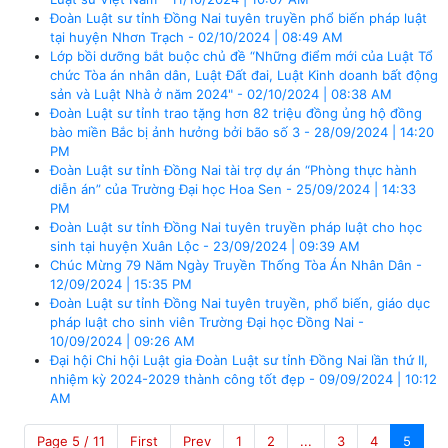
Đoàn Luật sư tỉnh Đồng Nai tuyên truyền phổ biến pháp luật
tại huyện Nhơn Trạch - 02/10/2024 | 08:49 AM
Lớp bồi dưỡng bắt buộc chủ đề “Những điểm mới của Luật Tổ
chức Tòa án nhân dân, Luật Đất đai, Luật Kinh doanh bất động
sản và Luật Nhà ở năm 2024" - 02/10/2024 | 08:38 AM
Đoàn Luật sư tỉnh trao tặng hơn 82 triệu đồng ủng hộ đồng
bào miền Bắc bị ảnh hưởng bởi bão số 3 - 28/09/2024 | 14:20
PM
Đoàn Luật sư tỉnh Đồng Nai tài trợ dự án “Phòng thực hành
diễn án” của Trường Đại học Hoa Sen - 25/09/2024 | 14:33
PM
Đoàn Luật sư tỉnh Đồng Nai tuyên truyền pháp luật cho học
sinh tại huyện Xuân Lộc - 23/09/2024 | 09:39 AM
Chúc Mừng 79 Năm Ngày Truyền Thống Tòa Án Nhân Dân -
12/09/2024 | 15:35 PM
Đoàn Luật sư tỉnh Đồng Nai tuyên truyền, phổ biến, giáo dục
pháp luật cho sinh viên Trường Đại học Đồng Nai -
10/09/2024 | 09:26 AM
Đại hội Chi hội Luật gia Đoàn Luật sư tỉnh Đồng Nai lần thứ II,
nhiệm kỳ 2024-2029 thành công tốt đẹp - 09/09/2024 | 10:12
AM
Page 5 / 11
First
Prev
1
2
...
3
4
5