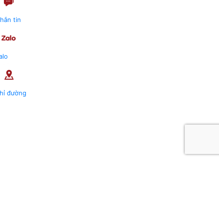
hắn tin
alo
hỉ đường
Gọi điện