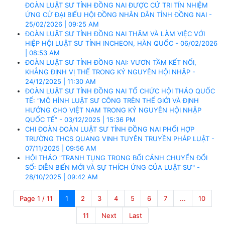
ĐOÀN LUẬT SƯ TỈNH ĐỒNG NAI ĐƯỢC CỬ TRI TÍN NHIỆM
ỨNG CỬ ĐẠI BIỂU HỘI ĐỒNG NHÂN DÂN TỈNH ĐỒNG NAI -
25/02/2026 | 09:25 AM
ĐOÀN LUẬT SƯ TỈNH ĐỒNG NAI THĂM VÀ LÀM VIỆC VỚI
HIỆP HỘI LUẬT SƯ TỈNH INCHEON, HÀN QUỐC - 06/02/2026
| 08:53 AM
ĐOÀN LUẬT SƯ TỈNH ĐỒNG NAI: VƯƠN TẦM KẾT NỐI,
KHẲNG ĐỊNH VỊ THẾ TRONG KỶ NGUYÊN HỘI NHẬP -
24/12/2025 | 11:30 AM
ĐOÀN LUẬT SƯ TỈNH ĐỒNG NAI TỔ CHỨC HỘI THẢO QUỐC
TẾ: “MÔ HÌNH LUẬT SƯ CÔNG TRÊN THẾ GIỚI VÀ ĐỊNH
HƯỚNG CHO VIỆT NAM TRONG KỶ NGUYÊN HỘI NHẬP
QUỐC TẾ” - 03/12/2025 | 15:36 PM
CHI ĐOÀN ĐOÀN LUẬT SƯ TỈNH ĐỒNG NAI PHỐI HỢP
TRƯỜNG THCS QUANG VINH TUYÊN TRUYỀN PHÁP LUẬT -
07/11/2025 | 09:56 AM
HỘI THẢO "TRANH TỤNG TRONG BỐI CẢNH CHUYỂN ĐỔI
SỐ: DIỄN BIẾN MỚI VÀ SỰ THÍCH ỨNG CỦA LUẬT SƯ" -
28/10/2025 | 09:42 AM
Page 1 / 11
1
2
3
4
5
6
7
...
10
11
Next
Last