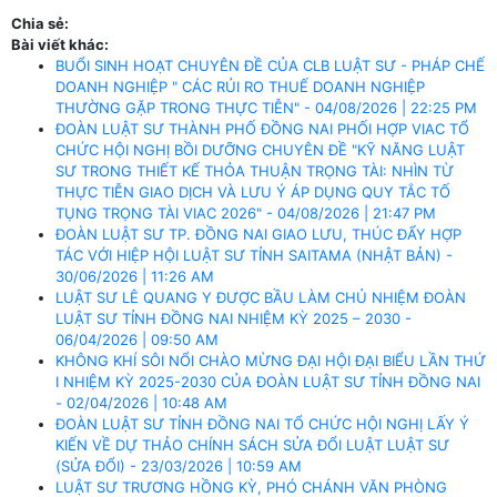
Chia sẻ:
Bài viết khác:
BUỔI SINH HOẠT CHUYÊN ĐỀ CỦA CLB LUẬT SƯ - PHÁP CHẾ
DOANH NGHIỆP " CÁC RỦI RO THUẾ DOANH NGHIỆP
THƯỜNG GẶP TRONG THỰC TIỄN" - 04/08/2026 | 22:25 PM
ĐOÀN LUẬT SƯ THÀNH PHỐ ĐỒNG NAI PHỐI HỢP VIAC TỔ
CHỨC HỘI NGHỊ BỒI DƯỠNG CHUYÊN ĐỀ "KỸ NĂNG LUẬT
SƯ TRONG THIẾT KẾ THỎA THUẬN TRỌNG TÀI: NHÌN TỪ
THỰC TIỄN GIAO DỊCH VÀ LƯU Ý ÁP DỤNG QUY TẮC TỐ
TỤNG TRỌNG TÀI VIAC 2026" - 04/08/2026 | 21:47 PM
ĐOÀN LUẬT SƯ TP. ĐỒNG NAI GIAO LƯU, THÚC ĐẨY HỢP
TÁC VỚI HIỆP HỘI LUẬT SƯ TỈNH SAITAMA (NHẬT BẢN) -
30/06/2026 | 11:26 AM
LUẬT SƯ LÊ QUANG Y ĐƯỢC BẦU LÀM CHỦ NHIỆM ĐOÀN
LUẬT SƯ TỈNH ĐỒNG NAI NHIỆM KỲ 2025 – 2030 -
06/04/2026 | 09:50 AM
KHÔNG KHÍ SÔI NỔI CHÀO MỪNG ĐẠI HỘI ĐẠI BIỂU LẦN THỨ
I NHIỆM KỲ 2025-2030 CỦA ĐOÀN LUẬT SƯ TỈNH ĐỒNG NAI
- 02/04/2026 | 10:48 AM
ĐOÀN LUẬT SƯ TỈNH ĐỒNG NAI TỔ CHỨC HỘI NGHỊ LẤY Ý
KIẾN VỀ DỰ THẢO CHÍNH SÁCH SỬA ĐỔI LUẬT LUẬT SƯ
(SỬA ĐỔI) - 23/03/2026 | 10:59 AM
LUẬT SƯ TRƯƠNG HỒNG KỲ, PHÓ CHÁNH VĂN PHÒNG