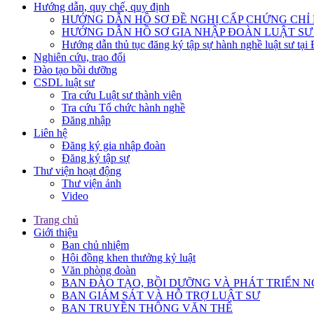
Hướng dẫn, quy chế, quy định
HƯỚNG DẪN HỒ SƠ ĐỀ NGHỊ CẤP CHỨNG CHỈ H
HƯỚNG DẪN HỒ SƠ GIA NHẬP ĐOÀN LUẬT SƯ
Hướng dẫn thủ tục đăng ký tập sự hành nghề luật sư tại
Nghiên cứu, trao đổi
Đào tạo bồi dưỡng
CSDL luật sư
Tra cứu Luật sư thành viên
Tra cứu Tổ chức hành nghề
Đăng nhập
Liên hệ
Đăng ký gia nhập đoàn
Đăng ký tập sự
Thư viện hoạt động
Thư viện ảnh
Video
Trang chủ
Giới thiệu
Ban chủ nhiệm
Hội đồng khen thưởng kỷ luật
Văn phòng đoàn
BAN ĐÀO TẠO, BỒI DƯỠNG VÀ PHÁT TRIỂN N
BAN GIÁM SÁT VÀ HỖ TRỢ LUẬT SƯ
BAN TRUYỀN THÔNG VĂN THỂ