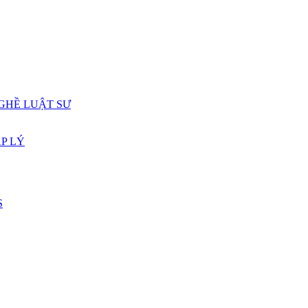
GHỀ LUẬT SƯ
P LÝ
S