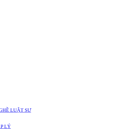
GHỀ LUẬT SƯ
P LÝ