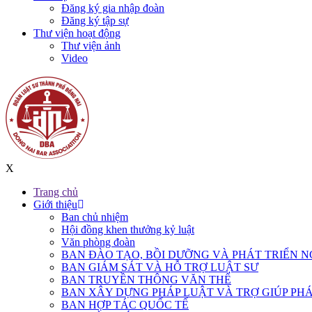
Đăng ký gia nhập đoàn
Đăng ký tập sự
Thư viện hoạt động
Thư viện ảnh
Video
X
Trang chủ
Giới thiệu
Ban chủ nhiệm
Hội đồng khen thưởng kỷ luật
Văn phòng đoàn
BAN ĐÀO TẠO, BỒI DƯỠNG VÀ PHÁT TRIỂN N
BAN GIÁM SÁT VÀ HỖ TRỢ LUẬT SƯ
BAN TRUYỀN THÔNG VĂN THỂ
BAN XÂY DỰNG PHÁP LUẬT VÀ TRỢ GIÚP PHÁ
BAN HỢP TÁC QUỐC TẾ