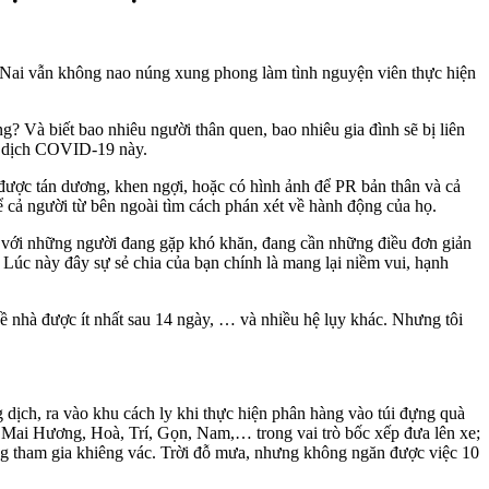
ng Nai vẫn không nao núng xung phong làm tình nguyện viên thực hiện
g? Và biết bao nhiêu người thân quen, bao nhiêu gia đình sẽ bị liên
ại dịch COVID-19 này.
ẽ được tán dương, khen ngợi, hoặc có hình ảnh để PR bản thân và cả
ể cả người từ bên ngoài tìm cách phán xét về hành động của họ.
ia với những người đang gặp khó khăn, đang cần những điều đơn giản
Lúc này đây sự sẻ chia của bạn chính là mang lại niềm vui, hạnh
về nhà được ít nhất sau 14 ngày, … và nhiều hệ lụy khác. Nhưng tôi
 dịch, ra vào khu cách ly khi thực hiện phân hàng vào túi đựng quà
 Mai Hương, Hoà, Trí, Gọn, Nam,… trong vai trò bốc xếp đưa lên xe;
ng tham gia khiêng vác. Trời đỗ mưa, nhưng không ngăn được việc 10