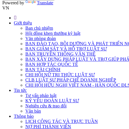
Powered by
Translate
VN
Giới thiệu
Ban chủ nhiệm
Hội đồng khen thưởng kỷ luật
Văn phòng đoàn
BAN ĐÀO TẠO, BỒI DƯỠNG VÀ PHÁT TRIỂN N
BAN GIÁM SÁT VÀ HỖ TRỢ LUẬT SƯ
BAN TRUYỀN THÔNG VĂN THỂ
BAN XÂY DỰNG PHÁP LUẬT VÀ TRỢ GIÚP PHÁ
BAN HỢP TÁC QUỐC TẾ
BAN TÀI CHÍNH
CHI HỘI NỮ TRI THỨC LUẬT SƯ
CLB LUẬT SƯ PHÁP CHẾ DOANH NGHIỆP
CHI HỘI HỮU NGHỊ VIỆT NAM - HÀN QUỐC ĐL
Tin tức
Tư vấn pháp luật
KỶ YẾU ĐOÀN LUẬT SƯ
Nghiên cứu & trao đổi
Văn bản
Thông báo
LỊCH CÔNG TÁC VÀ TRỰC TUẦN
NỢ PHÍ THÀNH VIÊN