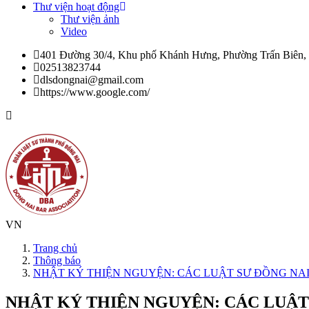
Thư viện hoạt động
Thư viện ảnh
Video
401 Đường 30/4, Khu phố Khánh Hưng, Phường Trấn Biên,
02513823744
dlsdongnai@gmail.com
https://www.google.com/
VN
Trang chủ
Thông báo
NHẬT KÝ THIỆN NGUYỆN: CÁC LUẬT SƯ ĐỒNG NA
NHẬT KÝ THIỆN NGUYỆN: CÁC LUẬT