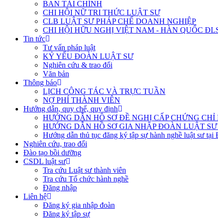
BAN TÀI CHÍNH
CHI HỘI NỮ TRI THỨC LUẬT SƯ
CLB LUẬT SƯ PHÁP CHẾ DOANH NGHIỆP
CHI HỘI HỮU NGHỊ VIỆT NAM - HÀN QUỐC ĐL
Tin tức
Tư vấn pháp luật
KỶ YẾU ĐOÀN LUẬT SƯ
Nghiên cứu & trao đổi
Văn bản
Thông báo
LỊCH CÔNG TÁC VÀ TRỰC TUẦN
NỢ PHÍ THÀNH VIÊN
Hướng dẫn, quy chế, quy định
HƯỚNG DẪN HỒ SƠ ĐỀ NGHỊ CẤP CHỨNG CHỈ H
HƯỚNG DẪN HỒ SƠ GIA NHẬP ĐOÀN LUẬT SƯ
Hướng dẫn thủ tục đăng ký tập sự hành nghề luật sư tại
Nghiên cứu, trao đổi
Đào tạo bồi dưỡng
CSDL luật sư
Tra cứu Luật sư thành viên
Tra cứu Tổ chức hành nghề
Đăng nhập
Liên hệ
Đăng ký gia nhập đoàn
Đăng ký tập sự