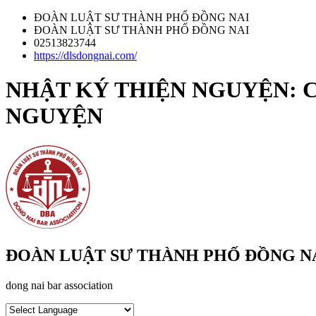
ĐOÀN LUẬT SƯ THÀNH PHỐ ĐỒNG NAI
ĐOÀN LUẬT SƯ THÀNH PHỐ ĐỒNG NAI
02513823744
https://dlsdongnai.com/
NHẬT KÝ THIỆN NGUYỆN: 
NGUYỆN
ĐOÀN LUẬT SƯ THÀNH PHỐ ĐỒNG N
dong nai bar association