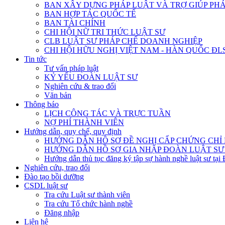
BAN XÂY DỰNG PHÁP LUẬT VÀ TRỢ GIÚP PHÁ
BAN HỢP TÁC QUỐC TẾ
BAN TÀI CHÍNH
CHI HỘI NỮ TRI THỨC LUẬT SƯ
CLB LUẬT SƯ PHÁP CHẾ DOANH NGHIỆP
CHI HỘI HỮU NGHỊ VIỆT NAM - HÀN QUỐC ĐL
Tin tức
Tư vấn pháp luật
KỶ YẾU ĐOÀN LUẬT SƯ
Nghiên cứu & trao đổi
Văn bản
Thông báo
LỊCH CÔNG TÁC VÀ TRỰC TUẦN
NỢ PHÍ THÀNH VIÊN
Hướng dẫn, quy chế, quy định
HƯỚNG DẪN HỒ SƠ ĐỀ NGHỊ CẤP CHỨNG CHỈ H
HƯỚNG DẪN HỒ SƠ GIA NHẬP ĐOÀN LUẬT SƯ
Hướng dẫn thủ tục đăng ký tập sự hành nghề luật sư tại
Nghiên cứu, trao đổi
Đào tạo bồi dưỡng
CSDL luật sư
Tra cứu Luật sư thành viên
Tra cứu Tổ chức hành nghề
Đăng nhập
Liên hệ