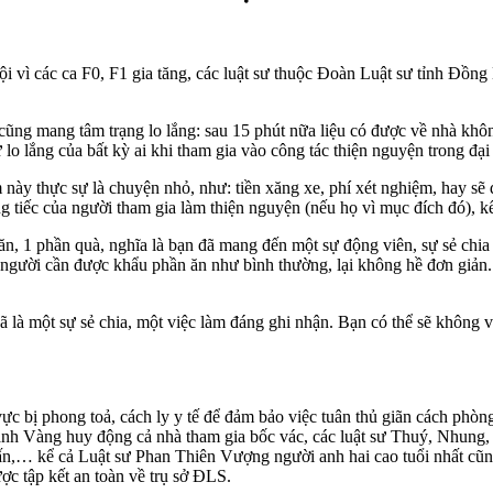
ội vì các ca F0, F1 gia tăng, các luật sư thuộc Đoàn Luật sư tỉnh Đồ
 cũng mang tâm trạng lo lắng: sau 15 phút nữa liệu có được về nhà khôn
 lo lắng của bất kỳ ai khi tham gia vào công tác thiện nguyện trong đ
m này thực sự là chuyện nhỏ, như: tiền xăng xe, phí xét nghiệm, hay s
ng tiếc của người tham gia làm thiện nguyện (nếu họ vì mục đích đó), k
 ăn, 1 phần quà, nghĩa là bạn đã mang đến một sự động viên, sự sẻ ch
người cần được khẩu phần ăn như bình thường, lại không hề đơn giản. 
ã là một sự sẻ chia, một việc làm đáng ghi nhận. Bạn có thể sẽ không 
ực bị phong toả, cách ly y tế để đảm bảo việc tuân thủ giãn cách phòng
nh Vàng huy động cả nhà tham gia bốc vác, các luật sư Thuý, Nhung,
Tuấn,… kể cả Luật sư Phan Thiên Vượng người anh hai cao tuổi nhất cũ
ợc tập kết an toàn về trụ sở ĐLS.