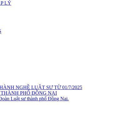
P LÝ
S
ÀNH NGHỀ LUẬT SƯ TỪ 01/7/2025
 THÀNH PHỐ ĐỒNG NAI
 Đoàn Luật sư thành phố Đồng Nai.