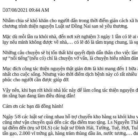
07/08/2021 09:44 AM
Nhằm chia sẻ khó khăn cho người dân trong thời điểm giản cách xã h
chương trình thiện nguyện Luật sư Đồng Nai san sẻ yêu thương.
Mặc dù mỗi lần ra khỏi nhà, đến nơi xét nghiệm 3 ngày 1 lần có lẽ ai
lụy nếu mình không được về nhà,… có lẽ đó là tâm trạng chung, là sự
Những câu chuyện sẽ bị tổn thất khi quyết định dấn thân cho việc là
sự “nổi tiếng”(nếu có) chỉ là chuyện vớ vẩn, là chuyện hiểu nhầm đá
Mục đích công tác thiện nguyện thật giản đơn là khi mang đến 1 bữa
nhất cho cuộc sống. Nhưng vào thời điểm dịch bệnh này có rất nhiều 
phúc cho người cần được giúp đỡ.
Vậy nên, khi bạn rời khỏi nhà lúc này để làm công tác thiện nguyện đ
tin rằng bạn đang làm điều đúng đắn!
Cám ơn các bạn đã đồng hành!
Ngày 5/8 các luật sư cùng nhau hỗ trợ chuyển kho hàng ra khỏi khu v
cũng như vận chuyển quà đến các địa điểm trao tặng. Ls Nguyễn Thà
tại điểm đến (trụ sở ĐLS) các luật sư Đình Hải, Tường, Tuệ, Hợi, 
tấn gạo, 2.000 vĩ trứng gà, hàng trăm thùng dầu ăn, nước tương,… đư