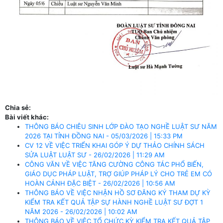
Chia sẻ:
Bài viết khác:
THÔNG BÁO CHIÊU SINH LỚP ĐÀO TẠO NGHỀ LUẬT SƯ NĂM
2026 TẠI TỈNH ĐỒNG NAI - 05/03/2026 | 15:33 PM
CV 12 VỀ VIỆC TRIỂN KHAI GÓP Ý DỰ THẢO CHÍNH SÁCH
SỬA LUẬT LUẬT SƯ - 26/02/2026 | 11:29 AM
CÔNG VĂN VỀ VIỆC TĂNG CƯỜNG CÔNG TÁC PHỔ BIẾN,
GIÁO DỤC PHÁP LUẬT, TRỢ GIÚP PHÁP LÝ CHO TRẺ EM CÓ
HOÀN CẢNH ĐẶC BIỆT - 26/02/2026 | 10:56 AM
THÔNG BÁO VỀ VIỆC NHẬN HỒ SƠ ĐĂNG KÝ THAM DỰ KỲ
KIỂM TRA KẾT QUẢ TẬP SỰ HÀNH NGHỀ LUẬT SƯ ĐỢT 1
NĂM 2026 - 26/02/2026 | 10:02 AM
THÔNG BÁO VỀ VIỆC TỔ CHỨC KỲ KIỂM TRA KẾT QUẢ TẬP