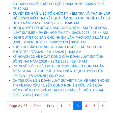
SỰ HÀNH NGHỀ LUẬT SƯ ĐỢT 1 NĂM 2026 - 24/02/2026 |
08:52 AM
QUYẾT ĐỊNH VỀ VIỆC TỔ CHỨC KỲ KIỂM TRA VÀ THÀNH LẬP
HỘI ĐỒNG KIỂM TRA KẾT QUẢ TẬP SỰ HÀNH NGHỀ LUẬT SƯ
ĐỢT 1 NĂM 2026 - 12/02/2026 | 15:49 PM
NGHỊ QUYẾT SỐ 07 CỦA BAN CHỦ NHIỆM LÂM THỜI ĐOÀN
LUẬT SƯ (MR) - PHIÊN HỌP THỨ 7 - 10/02/2026 | 08:44 AM
NGHỊ QUYẾT 06 BAN CHỦ NHIỆM LÂM THỜI ĐOÀN LUẬT SƯ
(MR) - PHIÊN HỌP 06 - 19/01/2026 | 08:41 AM
THỦ TỤC CẤP CHỨNG CHỈ HÀNH NGHỀ LUẬT SƯ CHÍNH
THỨC TỪ 1/7/2025 - 31/12/2025 | 11:43 AM
KẾ HOẠCH 23 VỀ HOẠT ĐỘNG CỦA ĐOÀN LUẬT SƯ TỈNH
ĐỒNG NAI NĂM 2026 - 23/12/2025 | 09:46 AM
CV 78 VỀ VIỆC TRIỂN KHAI, HƯỚNG DẪN SỬ DỤNG PHẦN
MỀM QUẢN LÝ THU PHÍ THÀNH VIÊN TRỰC TUYẾN CỦA
LĐLSVN - 17/12/2025 | 09:47 AM
CV 700 CỦA LIÊN ĐOÀN LUẬT SƯ VIỆT NAM VỀ VIỆC THÔNG
TIN VỀ NHU CẦU TUYỂN DỤNG NGHIÊN CỨU VIÊN CỦA
VIỆN CHIẾN LƯỢC VÀ KHOA HỌC PHÁP LÝ - BỘ TƯ PHÁP -
09/12/2025 | 08:16 AM
Page 3 / 35
First
Prev
1
2
3
4
5
6