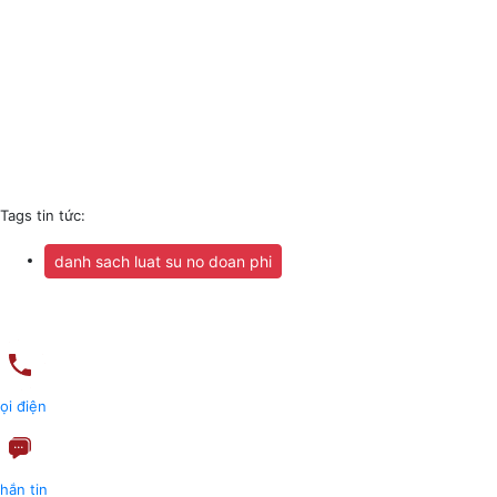
Tags tin tức:
danh sach luat su no doan phi
ọi điện
hắn tin