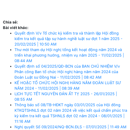
Chia sẻ:
Bài viết khác:
Quyết định V/v Tổ chức kỳ kiểm tra và thành lập Hội đồng
kiểm tra kết quả tập sự hành nghề luật sư đợt 1 năm 2025 -
20/02/2025 | 10:50 AM
Thư mời tham dự Hội nghị tổng kết hoạt động năm 2024 và
triển khai phương hướng, nhiệm vụ năm 2025 - 11/02/2025 |
08:44 AM
Quyết định số 04/2025/QĐ-BCN của BAN CHỦ NHIỆM V/v
Phân công Ban tổ chức Hội nghị hàng năm năm 2024 của
Đoàn Luật sư Đồng Nai - 11/02/2025 | 08:42 AM
KẾ HOẶC TỔ CHỨC HỘI NGHỊ HÀNG NĂM ĐOÀN LUẬT SƯ
NĂM 2024 - 11/02/2025 | 08:39 AM
LỊCH TỰC TẾT NGUYÊN ĐÁN ẤT TỴ 2025 - 26/01/2025 |
08:55 AM
Thông báo số 08/TB-HĐKT ngày 03/01/2025 của Hội đông
KTKQTSHNLS đợt 02 năm 2024 về việc kết quả chấm phúc tra
kỳ kiểm tra kết quả TSHNLS đợt 02 năm 2024 - 08/01/2025 |
11:16 AM
Nghị quyết Số 09/2024/NQ-BCN.ĐLS - 07/01/2025 | 11:49 AM