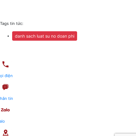
Tags tin tức:
danh sach luat su no doan phi
ọi điện
hắn tin
alo