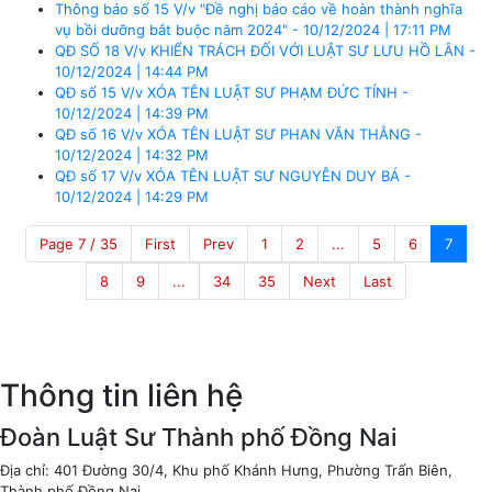
Thông báo số 15 V/v "Đề nghị báo cáo về hoàn thành nghĩa
vụ bồi dưỡng bắt buộc năm 2024" - 10/12/2024 | 17:11 PM
QĐ SỐ 18 V/v KHIỂN TRÁCH ĐỐI VỚI LUẬT SƯ LƯU HỒ LÂN -
10/12/2024 | 14:44 PM
QĐ số 15 V/v XÓA TÊN LUẬT SƯ PHẠM ĐỨC TÍNH -
10/12/2024 | 14:39 PM
QĐ số 16 V/v XÓA TÊN LUẬT SƯ PHAN VĂN THẮNG -
10/12/2024 | 14:32 PM
QĐ số 17 V/v XÓA TÊN LUẬT SƯ NGUYỄN DUY BÁ -
10/12/2024 | 14:29 PM
Page 7 / 35
First
Prev
1
2
...
5
6
7
8
9
...
34
35
Next
Last
Thông tin liên hệ
Đoàn Luật Sư Thành phố Đồng Nai
Địa chỉ: 401 Đường 30/4, Khu phố Khánh Hưng, Phường Trấn Biên,
Thành phố Đồng Nai