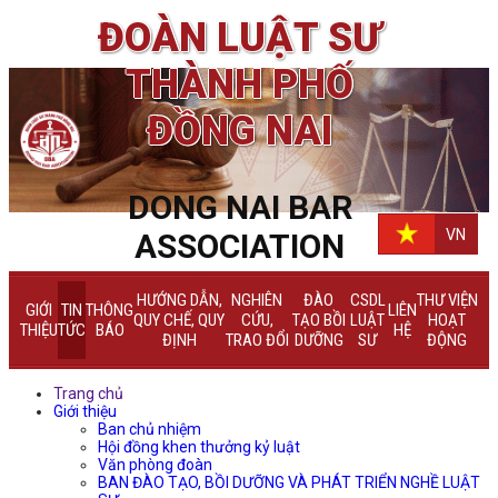
ĐOÀN LUẬT SƯ
THÀNH PHỐ
ĐỒNG NAI
DONG NAI BAR
VN
ASSOCIATION
HƯỚNG DẪN,
NGHIÊN
ĐÀO
CSDL
THƯ VIỆN
GIỚI
TIN
THÔNG
LIÊN
QUY CHẾ, QUY
CỨU,
TẠO BỒI
LUẬT
HOẠT
THIỆU
TỨC
BÁO
HỆ
ĐỊNH
TRAO ĐỔI
DƯỠNG
SƯ
ĐỘNG
Trang chủ
Giới thiệu
Ban chủ nhiệm
Hội đồng khen thưởng kỷ luật
Văn phòng đoàn
BAN ĐÀO TẠO, BỒI DƯỠNG VÀ PHÁT TRIỂN NGHỀ LUẬT