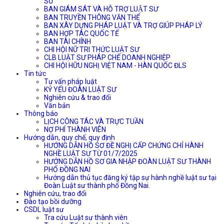
SƯ
BAN GIÁM SÁT VÀ HỖ TRỢ LUẬT SƯ
BAN TRUYỀN THÔNG VĂN THỂ
BAN XÂY DỰNG PHÁP LUẬT VÀ TRỢ GIÚP PHÁP LÝ
BAN HỢP TÁC QUỐC TẾ
BAN TÀI CHÍNH
CHI HỘI NỮ TRI THỨC LUẬT SƯ
CLB LUẬT SƯ PHÁP CHẾ DOANH NGHIỆP
CHI HỘI HỮU NGHỊ VIỆT NAM - HÀN QUỐC ĐLS
Tin tức
Tư vấn pháp luật
KỶ YẾU ĐOÀN LUẬT SƯ
Nghiên cứu & trao đổi
Văn bản
Thông báo
LỊCH CÔNG TÁC VÀ TRỰC TUẦN
NỢ PHÍ THÀNH VIÊN
Hướng dẫn, quy chế, quy định
HƯỚNG DẪN HỒ SƠ ĐỀ NGHỊ CẤP CHỨNG CHỈ HÀNH
NGHỀ LUẬT SƯ TỪ 01/7/2025
HƯỚNG DẪN HỒ SƠ GIA NHẬP ĐOÀN LUẬT SƯ THÀNH
PHỐ ĐỒNG NAI
Hướng dẫn thủ tục đăng ký tập sự hành nghề luật sư tại
Đoàn Luật sư thành phố Đồng Nai.
Nghiên cứu, trao đổi
Đào tạo bồi dưỡng
CSDL luật sư
Tra cứu Luật sư thành viên