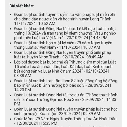
Bài viết khác:
Đoàn Luật sư tỉnh tuyên truyền, tư vấn pháp luật miễn phí
cho đông đảo người dân và học sinh huyện Long Thành -
11/11/2024 | 10:52 AM
Đoàn Luật sư tỉnh Đồng Nai tổ chức Lễ kết nạp Luật sư đợt
tháng 10/2024 và trao tặng kỷ niệm chương “Vì sự nghiệp
phát triển Luật sư Việt Nam” - 23/10/2024 | 14:48 PM
Đoàn Luật sư tỉnh họp mặt kỷ niệm 79 năm Ngày truyền
thống Luật sư Việt Nam - 11/10/2024 | 10:07 AM
Đoàn Luật sư tỉnh Đồng Nai tuyên truyền phổ biến pháp
luật tại huyện Nhơn Trạch - 02/10/2024 | 08:49 AM
Lớp bồi dưỡng bắt buộc chủ đề “Những điểm mới của Luật
Tổ chức Tòa án nhân dân, Luật Đất đai, Luật Kinh doanh
bất động sản và Luật Nhà ở năm 2024" - 02/10/2024 |
08:38 AM
Đoàn Luật sư tỉnh trao tặng hơn 82 triệu đồng ủng hộ đồng
bào miền Bắc bị ảnh hưởng bởi bão số 3 - 28/09/2024 |
14:20 PM
Đoàn Luật sư tỉnh Đồng Nai tài trợ dự án “Phòng thực hành
diễn án” của Trường Đại học Hoa Sen - 25/09/2024 | 14:33
PM
Đoàn Luật sư tỉnh Đồng Nai tuyên truyền pháp luật cho học
sinh tại huyện Xuân Lộc - 23/09/2024 | 09:39 AM
Chúc Mừng 79 Năm Ngày Truyền Thống Tòa Án Nhân Dân
- 12/09/2024 | 15:35 PM