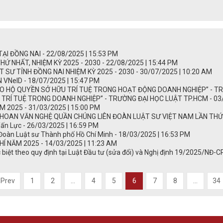
 ĐỒNG NAI - 22/08/2025 | 15:53 PM
HỨ NHẤT, NHIỆM KỲ 2025 - 2030 - 22/08/2025 | 15:44 PM
 SƯ TỈNH ĐỒNG NAI NHIỆM KỲ 2025 - 2030 - 30/07/2025 | 10:20 AM
NeID - 18/07/2025 | 15:47 PM
 HỘ QUYỀN SỞ HỮU TRÍ TUỆ TRONG HOẠT ĐỘNG DOANH NGHIỆP” - TRƯỜ
TRÍ TUỆ TRONG DOANH NGHIỆP” - TRƯỜNG ĐẠI HỌC LUẬT TP.HCM - 03/
 2025 - 31/03/2025 | 15:00 PM
HOAN VĂN NGHỆ QUẦN CHÚNG LIÊN ĐOÀN LUẬT SƯ VIỆT NAM LẦN THỨ III
ấn Lực - 26/03/2025 | 16:59 PM
 Đoàn Luật sư Thành phố Hồ Chí Minh - 18/03/2025 | 16:53 PM
Í NĂM 2025 - 14/03/2025 | 11:23 AM
ặc biệt theo quy định tại Luật Đầu tư (sửa đổi) và Nghị định 19/2025/NĐ
Prev
1
2
...
4
5
6
7
8
...
34