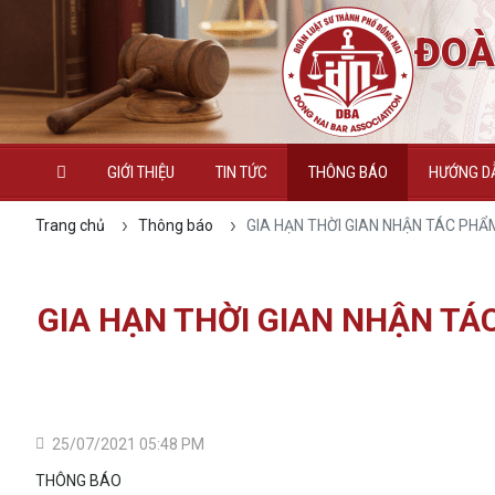
ĐOÀ
GIỚI THIỆU
TIN TỨC
THÔNG BÁO
HƯỚNG DẪ
Trang chủ
Thông báo
GIA HẠN THỜI GIAN NHẬN TÁC PHẨ
GIA HẠN THỜI GIAN NHẬN TÁ
25/07/2021 05:48 PM
THÔNG BÁO