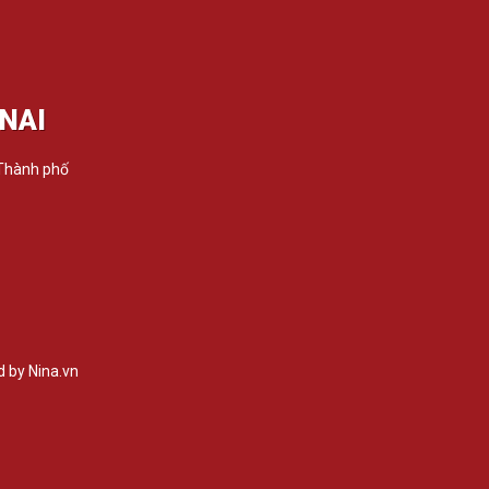
NAI
 Thành phố
 by Nina.vn