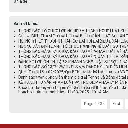
Chia sẻ:
Bài viết khác:
THÔNG BÁO TỔ CHỨC LỚP NGHIỆP VỤ HÀNH NGHỀ LUẬT SƯ TẠI
CỬ ĐẠI BIỂU THAM DỰ ĐẠI HỘI ĐẠI BIỂU ĐOÀN LUẬT SƯ LẦN T
HỘI NGHỊ HIỆP THƯƠNG NHÂN SỰ ĐẠI HỘI ĐẠI BIỂU ĐOÀN LUẬT
HƯỚNG DẪN ĐỊNH DANH TỔ CHỨC HÀNH NGHỀ LUẬT SƯ TRÊN V
THÔNG BÁO ĐĂNG KÝ KHÓA ĐÀO TẠO VỀ “PHÁP LUẬT VỀ BẢO
THÔNG BÁO ĐĂNG KÝ KHÓA ĐÀO TẠO VỀ “QUẢN TRỊ TÀI SẢN 
ĐĂNG KÝ LỚP ÔN THI TẬP SỰ HÀNH NGHỀ LUẬT SƯ ĐỢT 1 NĂM
THÔNG BÁO SỐ 13/2025/TB.ĐLS V/v ĐĂNG KÝ HỘI DIỄN LIÊN 
QUYẾT ĐỊNH SỐ 02/2025/QĐ-BCN về việc kỷ luật Luật sư Võ T
Danh sách vận động viên tham gia giải Tennis và Bóng đá tại
KẾ HOẠCH TƯ VẤN PHÁP LUẬT VÀ TRỢ GIÚP PHÁP LÝ MIỄN PH
Khoá bồi dưỡng với chuyên đề ''Giới thiệu về thủ tục đầu tư đ
hoạch và Đầu tư trình bày - 11/03/2025 | 10:14 AM
Page 6 / 35
First