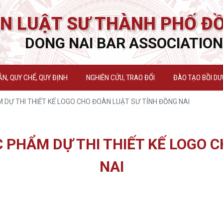
N LUẬT SƯ THÀNH PHỐ ĐỒ
DONG NAI BAR ASSOCIATION
N, QUY CHẾ, QUY ĐỊNH
NGHIÊN CỨU, TRAO ĐỔI
ĐÀO TẠO BỒI D
M DỰ THI THIẾT KẾ LOGO CHO ĐOÀN LUẬT SƯ TỈNH ĐỒNG NAI
C PHẨM DỰ THI THIẾT KẾ LOGO 
NAI