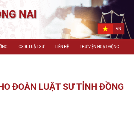
NG NAI
VN
ƯỠNG
CSDL LUẬT SƯ
LIÊN HỆ
THƯ VIỆN HOẠT ĐỘNG
CHO ĐOÀN LUẬT SƯ TỈNH ĐỒNG