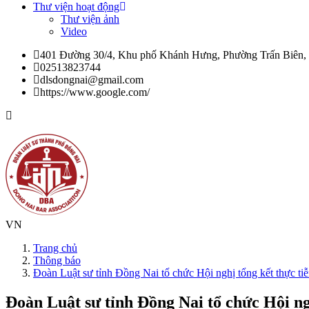
Thư viện hoạt động
Thư viện ảnh
Video
401 Đường 30/4, Khu phố Khánh Hưng, Phường Trấn Biên,
02513823744
dlsdongnai@gmail.com
https://www.google.com/
VN
Trang chủ
Thông báo
Đoàn Luật sư tỉnh Đồng Nai tổ chức Hội nghị tổng kết thực tiễ
Đoàn Luật sư tỉnh Đồng Nai tổ chức Hội ngh