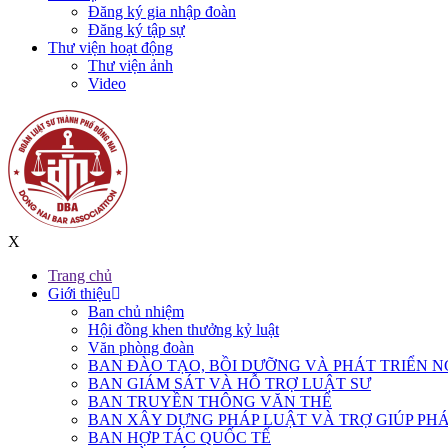
Đăng ký gia nhập đoàn
Đăng ký tập sự
Thư viện hoạt động
Thư viện ảnh
Video
X
Trang chủ
Giới thiệu
Ban chủ nhiệm
Hội đồng khen thưởng kỷ luật
Văn phòng đoàn
BAN ĐÀO TẠO, BỒI DƯỠNG VÀ PHÁT TRIỂN N
BAN GIÁM SÁT VÀ HỖ TRỢ LUẬT SƯ
BAN TRUYỀN THÔNG VĂN THỂ
BAN XÂY DỰNG PHÁP LUẬT VÀ TRỢ GIÚP PHÁ
BAN HỢP TÁC QUỐC TẾ