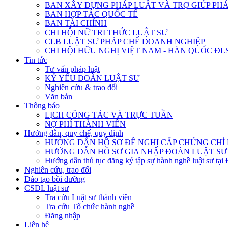
BAN XÂY DỰNG PHÁP LUẬT VÀ TRỢ GIÚP PHÁ
BAN HỢP TÁC QUỐC TẾ
BAN TÀI CHÍNH
CHI HỘI NỮ TRI THỨC LUẬT SƯ
CLB LUẬT SƯ PHÁP CHẾ DOANH NGHIỆP
CHI HỘI HỮU NGHỊ VIỆT NAM - HÀN QUỐC ĐL
Tin tức
Tư vấn pháp luật
KỶ YẾU ĐOÀN LUẬT SƯ
Nghiên cứu & trao đổi
Văn bản
Thông báo
LỊCH CÔNG TÁC VÀ TRỰC TUẦN
NỢ PHÍ THÀNH VIÊN
Hướng dẫn, quy chế, quy định
HƯỚNG DẪN HỒ SƠ ĐỀ NGHỊ CẤP CHỨNG CHỈ H
HƯỚNG DẪN HỒ SƠ GIA NHẬP ĐOÀN LUẬT SƯ
Hướng dẫn thủ tục đăng ký tập sự hành nghề luật sư tại
Nghiên cứu, trao đổi
Đào tạo bồi dưỡng
CSDL luật sư
Tra cứu Luật sư thành viên
Tra cứu Tổ chức hành nghề
Đăng nhập
Liên hệ