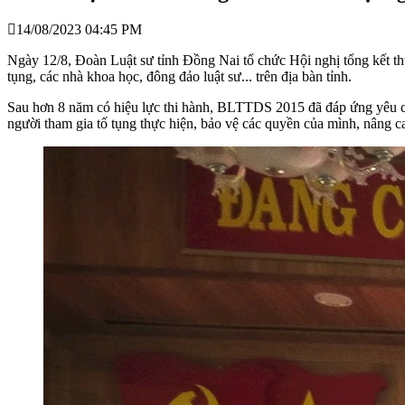
14/08/2023 04:45 PM
Ngày 12/8, Đoàn Luật sư tỉnh Đồng Nai tổ chức Hội nghị tổng kết th
tụng, các nhà khoa học, đông đảo luật sư... trên địa bàn tỉnh.
Sau hơn 8 năm có hiệu lực thi hành, BLTTDS 2015 đã đáp ứng yêu cầu c
người tham gia tố tụng thực hiện, bảo vệ các quyền của mình, nâng c