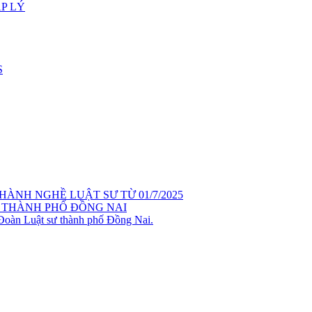
P LÝ
S
ÀNH NGHỀ LUẬT SƯ TỪ 01/7/2025
 THÀNH PHỐ ĐỒNG NAI
 Đoàn Luật sư thành phố Đồng Nai.