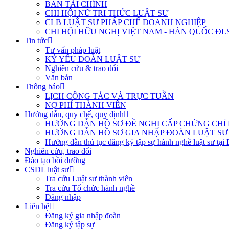
BAN TÀI CHÍNH
CHI HỘI NỮ TRI THỨC LUẬT SƯ
CLB LUẬT SƯ PHÁP CHẾ DOANH NGHIỆP
CHI HỘI HỮU NGHỊ VIỆT NAM - HÀN QUỐC ĐL
Tin tức
Tư vấn pháp luật
KỶ YẾU ĐOÀN LUẬT SƯ
Nghiên cứu & trao đổi
Văn bản
Thông báo
LỊCH CÔNG TÁC VÀ TRỰC TUẦN
NỢ PHÍ THÀNH VIÊN
Hướng dẫn, quy chế, quy định
HƯỚNG DẪN HỒ SƠ ĐỀ NGHỊ CẤP CHỨNG CHỈ H
HƯỚNG DẪN HỒ SƠ GIA NHẬP ĐOÀN LUẬT SƯ
Hướng dẫn thủ tục đăng ký tập sự hành nghề luật sư tại
Nghiên cứu, trao đổi
Đào tạo bồi dưỡng
CSDL luật sư
Tra cứu Luật sư thành viên
Tra cứu Tổ chức hành nghề
Đăng nhập
Liên hệ
Đăng ký gia nhập đoàn
Đăng ký tập sự