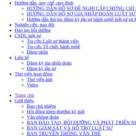
Hướng dẫn, quy chế, quy định
HƯỚNG DẪN HỒ SƠ ĐỀ NGHỊ CẤP CHỨNG CHỈ H
HƯỚNG DẪN HỒ SƠ GIA NHẬP ĐOÀN LUẬT SƯ
Hướng dẫn thủ tục đăng ký tập sự hành nghề luật sư tại
Nghiên cứu, trao đổi
Đào tạo bồi dưỡng
CSDL luật sư
Tra cứu Luật sư thành viên
Tra cứu Tổ chức hành nghề
Đăng nhập
Liên hệ
Đăng ký gia nhập đoàn
Đăng ký tập sự
Thư viện hoạt động
Thư viện ảnh
Video
Trang chủ
Giới thiệu
Ban chủ nhiệm
Hội đồng khen thưởng kỷ luật
Văn phòng đoàn
BAN ĐÀO TẠO, BỒI DƯỠNG VÀ PHÁT TRIỂN N
BAN GIÁM SÁT VÀ HỖ TRỢ LUẬT SƯ
BAN TRUYỀN THÔNG VĂN THỂ