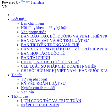
Powered by
Translate
VN
Giới thiệu
Ban chủ nhiệm
Hội đồng khen thưởng kỷ luật
Văn phòng đoàn
BAN ĐÀO TẠO, BỒI DƯỠNG VÀ PHÁT TRIỂN N
BAN GIÁM SÁT VÀ HỖ TRỢ LUẬT SƯ
BAN TRUYỀN THÔNG VĂN THỂ
BAN XÂY DỰNG PHÁP LUẬT VÀ TRỢ GIÚP PHÁ
BAN HỢP TÁC QUỐC TẾ
BAN TÀI CHÍNH
CHI HỘI NỮ TRI THỨC LUẬT SƯ
CLB LUẬT SƯ PHÁP CHẾ DOANH NGHIỆP
CHI HỘI HỮU NGHỊ VIỆT NAM - HÀN QUỐC ĐL
Tin tức
Tư vấn pháp luật
KỶ YẾU ĐOÀN LUẬT SƯ
Nghiên cứu & trao đổi
Văn bản
Thông báo
LỊCH CÔNG TÁC VÀ TRỰC TUẦN
NỢ PHÍ THÀNH VIÊN