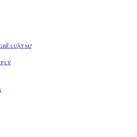
GHỀ LUẬT SƯ
P LÝ
S