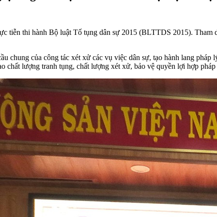
ực tiễn thi hành Bộ luật Tố tụng dân sự 2015 (BLTTDS 2015). Tham dự
hung của công tác xét xử các vụ việc dân sự, tạo hành lang pháp lý tố
ao chất lượng tranh tụng, chất lượng xét xử, bảo vệ quyền lợi hợp phá