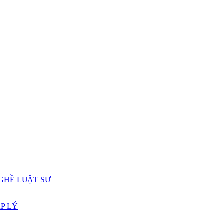
GHỀ LUẬT SƯ
P LÝ