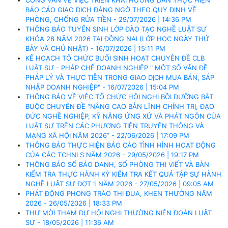
BÁO CÁO GIAO DỊCH ĐÁNG NGỜ THEO QUY ĐỊNH VỀ
PHÒNG, CHỐNG RỬA TIỀN - 29/07/2026 | 14:36 PM
THÔNG BÁO TUYỂN SINH LỚP ĐÀO TẠO NGHỀ LUẬT SƯ
KHÓA 28 NĂM 2026 TẠI ĐỒNG NAI (LỚP HỌC NGÀY THỨ
BẢY VÀ CHỦ NHẬT) - 16/07/2026 | 15:11 PM
KẾ HOẠCH TỔ CHỨC BUỔI SINH HOẠT CHUYÊN ĐỀ CLB
LUẬT SƯ - PHÁP CHẾ DOANH NGHIỆP " MỘT SỐ VẤN ĐỀ
PHÁP LÝ VÀ THỰC TIỄN TRONG GIAO DỊCH MUA BÁN, SÁP
NHẬP DOANH NGHIỆP" - 16/07/2026 | 15:04 PM
THÔNG BÁO VỀ VIỆC TỔ CHỨC HỘI NGHỊ BỒI DƯỠNG BẮT
BUỘC CHUYÊN ĐỀ “NÂNG CAO BẢN LĨNH CHÍNH TRỊ, ĐẠO
ĐỨC NGHỀ NGHIỆP, KỸ NĂNG ỨNG XỬ VÀ PHÁT NGÔN CỦA
LUẬT SƯ TRÊN CÁC PHƯƠNG TIỆN TRUYÊN THÔNG VÀ
MẠNG XÃ HỘI NĂM 2026” - 22/06/2026 | 17:09 PM
THÔNG BÁO THỰC HIỆN BÁO CÁO TÌNH HÌNH HOẠT ĐỘNG
CỦA CÁC TCHNLS NĂM 2026 - 29/05/2026 | 19:17 PM
THÔNG BÁO SỐ BÁO DANH, SỐ PHÒNG THI VIẾT VÀ BÀN
KIỂM TRA THỰC HÀNH KỲ KIỂM TRA KẾT QUẢ TẬP SỰ HÀNH
NGHỀ LUẬT SƯ ĐỢT 1 NĂM 2026 - 27/05/2026 | 09:05 AM
PHÁT ĐỘNG PHONG TRÀO THI ĐUA, KHEN THƯỞNG NĂM
2026 - 26/05/2026 | 18:33 PM
THƯ MỜI THAM DỰ HỘI NGHỊ THƯỜNG NIÊN ĐOÀN LUẬT
SƯ - 18/05/2026 | 11:36 AM