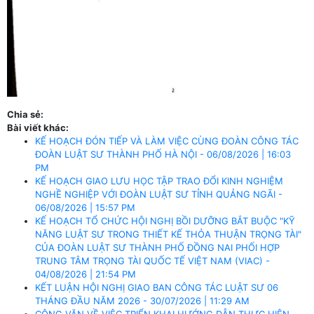
Chia sẻ:
Bài viết khác:
KẾ HOẠCH ĐÓN TIẾP VÀ LÀM VIỆC CÙNG ĐOÀN CÔNG TÁC
ĐOÀN LUẬT SƯ THÀNH PHỐ HÀ NỘI - 06/08/2026 | 16:03
PM
KẾ HOẠCH GIAO LƯU HỌC TẬP TRAO ĐỔI KINH NGHIỆM
NGHỀ NGHIỆP VỚI ĐOÀN LUẬT SƯ TỈNH QUẢNG NGÃI -
06/08/2026 | 15:57 PM
KẾ HOẠCH TỔ CHỨC HỘI NGHỊ BỒI DƯỠNG BẮT BUỘC "KỸ
NĂNG LUẬT SƯ TRONG THIẾT KẾ THỎA THUẬN TRỌNG TÀI"
CỦA ĐOÀN LUẬT SƯ THÀNH PHỐ ĐỒNG NAI PHỐI HỢP
TRUNG TÂM TRỌNG TÀI QUỐC TẾ VIỆT NAM (VIAC) -
04/08/2026 | 21:54 PM
KẾT LUẬN HỘI NGHỊ GIAO BAN CÔNG TÁC LUẬT SƯ 06
THÁNG ĐẦU NĂM 2026 - 30/07/2026 | 11:29 AM
CÔNG VĂN VỀ VIỆC TRIỂN KHAI HƯỚNG DẪN THỰC HIỆN