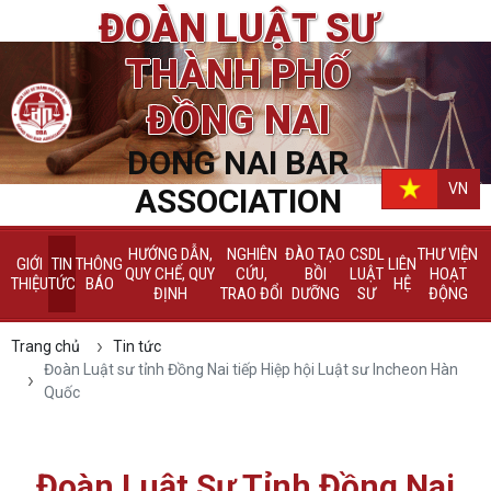
ĐOÀN LUẬT SƯ
THÀNH PHỐ
ĐỒNG NAI
DONG NAI BAR
VN
ASSOCIATION
HƯỚNG DẪN,
NGHIÊN
ĐÀO TẠO
CSDL
THƯ VIỆN
GIỚI
TIN
THÔNG
LIÊN
QUY CHẾ, QUY
CỨU,
BỒI
LUẬT
HOẠT
THIỆU
TỨC
BÁO
HỆ
ĐỊNH
TRAO ĐỔI
DƯỠNG
SƯ
ĐỘNG
Trang chủ
Tin tức
Đoàn Luật sư tỉnh Đồng Nai tiếp Hiệp hội Luật sư Incheon Hàn
Quốc
Đoàn Luật Sư Tỉnh Đồng Nai