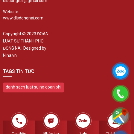
dlsdongnai@gmail.com
Website:
www.dlsdongnai.com
Copyright © 2023 ĐOÀN
LUẬT SƯ THÀNH PHỐ
ĐỒNG NAI. Designed by
Nina.vn
TAGS TIN TỨC:
danh sach luat su no doan phi
Gọi điện
Nhắn tin
Zalo
Chỉ đường