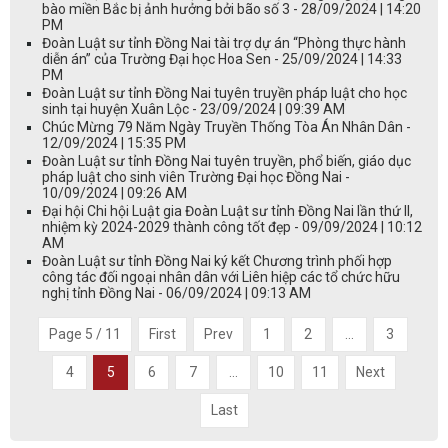
bào miền Bắc bị ảnh hưởng bởi bão số 3 - 28/09/2024 | 14:20
PM
Đoàn Luật sư tỉnh Đồng Nai tài trợ dự án “Phòng thực hành
diễn án” của Trường Đại học Hoa Sen - 25/09/2024 | 14:33
PM
Đoàn Luật sư tỉnh Đồng Nai tuyên truyền pháp luật cho học
sinh tại huyện Xuân Lộc - 23/09/2024 | 09:39 AM
Chúc Mừng 79 Năm Ngày Truyền Thống Tòa Án Nhân Dân -
12/09/2024 | 15:35 PM
Đoàn Luật sư tỉnh Đồng Nai tuyên truyền, phổ biến, giáo dục
pháp luật cho sinh viên Trường Đại học Đồng Nai -
10/09/2024 | 09:26 AM
Đại hội Chi hội Luật gia Đoàn Luật sư tỉnh Đồng Nai lần thứ II,
nhiệm kỳ 2024-2029 thành công tốt đẹp - 09/09/2024 | 10:12
AM
Đoàn Luật sư tỉnh Đồng Nai ký kết Chương trình phối hợp
công tác đối ngoại nhân dân với Liên hiệp các tổ chức hữu
nghị tỉnh Đồng Nai - 06/09/2024 | 09:13 AM
Page 5 / 11
First
Prev
1
2
...
3
4
5
6
7
...
10
11
Next
Last