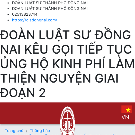
ĐOÀN LUẬT SƯ THÀNH PHỐ ĐỒNG NAI
ĐOÀN LUẬT SƯ THÀNH PHỐ ĐỒNG NAI
02513823744
https://dlsdongnai.com/
ĐOÀN LUẬT SƯ ĐỒNG
NAI KÊU GỌI TIẾP TỤC
ỦNG HỘ KINH PHÍ LÀM
THIỆN NGUYỆN GIAI
ĐOẠN 2
VN
Trang chủ
Thông báo