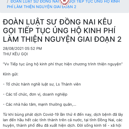
ĐOÀN LUẬT SƯ ĐỒNG NAI KÊU GỌI TIẾP TỤC ỦNG HỘ KINH
PHÍ LÀM THIỆN NGUYỆN GIAI ĐOẠN 2
ĐOÀN LUẬT SƯ ĐỒNG NAI KÊU
GỌI TIẾP TỤC ỦNG HỘ KINH PHÍ
LÀM THIỆN NGUYỆN GIAI ĐOẠN 2
28/08/2021 05:52 PM
THƯ KÊU GỌI
“Vv Tiếp tục ủng hộ kinh phí thực hiện chương trình thiện nguyện”
Kính gửi:
- Tổ chức hành nghề luật sư, Ls Thành viên
- Các tổ chức, đơn vị, doanh nghiệp
- Các nhà hảo tâm, mạnh thường quân,…
Từ khi bùng phát dịch Covid-19 lần thứ 4 đến nay, dịch bệnh đã lây
lan đến hầu hết các tỉnh thành trên cả nước, tại tỉnh Đồng Nai, các
huyện, thành phố đều đã xuất hiện dịch. Đời sống kinh tế - xã hội