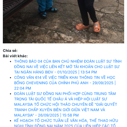
Chia sẻ:
Bài viết khác:
THÔNG BÁO 04 CỦA BAN CHỦ NHIỆM ĐOÀN LUẬT SƯ TỈNH
ĐỒNG NAI VỀ VIỆC LIÊN KẾT MỞ TÀI KHOẢN CHO LUẬT SƯ
TẠI NGÂN HÀNG BIDV - 01/10/2025 | 13:54 PM
CÔNG VĂN 614 VỀ VIỆC TRIỂN KHAI THÔNG TIN VỀ HỌC
BỔNG CHEVENING CỦA CHÍNH PHỦ ANH - 29/09/2025 |
22:04 PM
ĐOÀN LUẬT SƯ ĐỒNG NAI PHỐI HỢP CÙNG TRUNG TÂM
TRỌNG TÀI QUỐC TẾ CHÂU Á VÀ HIỆP HỘI LUẬT SƯ
MALAYSIA TỔ CHỨC HỘI THẢO CHUYÊN ĐỀ "GIẢI QUYẾT
TRANH CHẤP XUYÊN BIÊN GIỚI GIỮA VIỆT NAM VÀ
MALAYSIA" - 26/09/2025 | 15:58 PM
KẾ HOẠCH TỔ CHỨC TUẦN LỄ VĂN HÓA, THỂ THAO HỮU
NGHỊ TỈNH ĐỒNG NAI NĂM 2025 CỦA LIÊN HIỆP CÁC TỔ