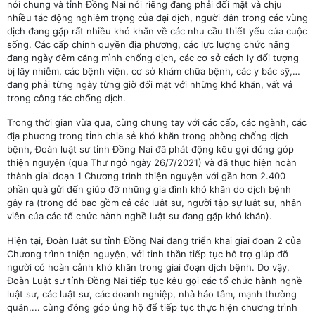
nói chung và tỉnh Đồng Nai nói riêng đang phải đối mặt và chịu
nhiều tác động nghiêm trọng của đại dịch, người dân trong các vùng
dịch đang gặp rất nhiều khó khăn về các nhu cầu thiết yếu của cuộc
sống. Các cấp chính quyền địa phương, các lực lượng chức năng
đang ngày đêm căng mình chống dịch, các cơ sở cách ly đối tượng
bị lây nhiễm, các bệnh viện, cơ sở khám chữa bệnh, các y bác sỹ,…
đang phải từng ngày từng giờ đối mặt với những khó khăn, vất vả
trong công tác chống dịch.
Trong thời gian vừa qua, cùng chung tay với các cấp, các ngành, các
địa phương trong tỉnh chia sẻ khó khăn trong phòng chống dịch
bệnh, Đoàn luật sư tỉnh Đồng Nai đã phát động kêu gọi đóng góp
thiện nguyện (qua Thư ngỏ ngày 26/7/2021) và đã thực hiện hoàn
thành giai đoạn 1 Chương trình thiện nguyện với gần hơn 2.400
phần quà gửi đến giúp đỡ những gia đình khó khăn do dịch bệnh
gây ra (trong đó bao gồm cả các luật sư, người tập sự luật sư, nhân
viên của các tổ chức hành nghề luật sư đang gặp khó khăn).
Hiện tại, Đoàn luật sư tỉnh Đồng Nai đang triển khai giai đoạn 2 của
Chương trình thiện nguyện, với tinh thần tiếp tục hỗ trợ giúp đỡ
người có hoàn cảnh khó khăn trong giai đoạn dịch bệnh. Do vậy,
Đoàn Luật sư tỉnh Đồng Nai tiếp tục kêu gọi các tổ chức hành nghề
luật sư, các luật sư, các doanh nghiệp, nhà hảo tâm, mạnh thường
quân,... cùng đóng góp ủng hộ để tiếp tục thực hiện chương trình