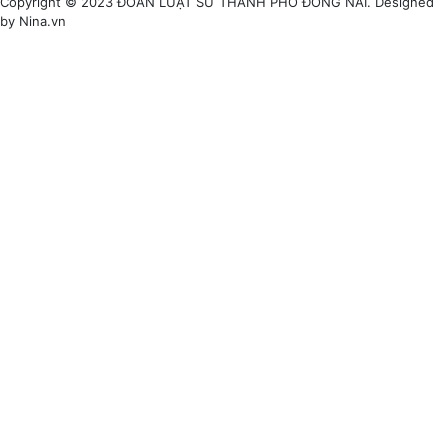
Copyright © 2023 ĐOÀN LUẬT SƯ THÀNH PHỐ ĐỒNG NAI. Designed
by Nina.vn