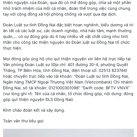
thiện nguyện của Đoàn, qua đó có thể đóng góp, chia sẻ một phần
nhỏ trách nhiệm của mỗi cá nhân, đoàn thể trong việc cùng chung
tay với cộng đồng xã hội phòng chống và vượt qua đại dịch.
Đoàn Luật sư tỉnh Đồng Nai đặc biệt hoan nghênh, biểu dương và tri
ân tất cả các luật sư, các doanh nghiệp, nhà hảo tâm, mạnh thường
quân,… có sự đóng góp dù ít hay nhiều về vật chất cũng như tinh
thần cho công tác thiện nguyện do Đoàn luật sư Đồng Nai tổ chức
thực hiện.
Mọi đóng góp ủng hộ cho quĩ thiện nguyện xin liên hệ trực tiếp tại
Văn phòng Đoàn Luật sư (Địa chỉ: 401 đường 30-4, phường Quyết
Thắng, TP Biên Hòa, tỉnh Đồng Nai, điện thoại số: 02513 823744)
hoặc chuyển trực tiếp vào tài khoản: “Đoàn Luật sư tỉnh Đồng Nai,
Ngân hàng TMCP Ngoại Thương Việt Nam (Vietcombank) Chi nhánh
Đồng Nai, số tài khoản: 0121000301098” “Swift code: BFTV VNVX”
(vui lòng ghi rõ: Tên của cá nhân, tổ chức đóng góp, nội dung: đóng
góp quĩ thiện nguyện ĐLS Đồng Nai).
Kính chào đoàn kết và xây dựng.
Toàn văn thư kêu gọi: