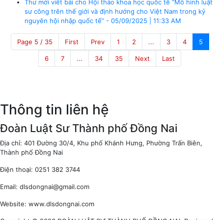
Thư mời viết bài cho Hội thảo khoa học quốc tế “Mô hình luật
sư công trên thế giới và định hướng cho Việt Nam trong kỷ
nguyên hội nhập quốc tế” - 05/09/2025 | 11:33 AM
Page 5 / 35
First
Prev
1
2
...
3
4
5
6
7
...
34
35
Next
Last
Thông tin liên hệ
Đoàn Luật Sư Thành phố Đồng Nai
Địa chỉ: 401 Đường 30/4, Khu phố Khánh Hưng, Phường Trấn Biên,
Thành phố Đồng Nai
Điện thoại: 0251 382 3744
Email: dlsdongnai@gmail.com
Website: www.dlsdongnai.com