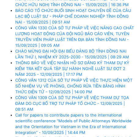
CHỨC HỮU NGHỊ TỈNH ĐỒNG NAI - 15/09/2025 | 16:36 PM
BÁO CÁO TỔ CHỨC BUỔI SINH HOẠT CHUYÊN ĐỀ CỦA CÂU
LẠC BỘ LUẬT SƯ - PHÁP CHẾ DOANH NGHIỆP TỈNH ĐỒNG
NAI - 15/09/2025 | 09:51 AM
CÔNG VĂN 1330 CỦA SỞ TƯ PHÁP VỀ VIỆC NÂNG CAO CHẤT
LƯỢNG HOẠT ĐỘNG CỦA ĐỘI NGŨ BÁO CÁO VIÊN, TUYÊN
TRUYỀN VIÊN PHÁP LUẬT TRÊN ĐỊA BÀN TỈNH ĐỒNG NAI -
15/09/2025 | 09:05 AM
CHÀO MỪNG ĐẠI HỘI ĐẠI BIỂU ĐẢNG BỘ TỈNH ĐỒNG NAI
LẦN THỨ I, NHIỆM KỲ 2025-2030 - 15/09/2025 | 08:29 AM
THÔNG BÁO VỀ VIỆC NHẬN HỒ SƠ ĐĂNG KÝ THAM DỰ KỲ
KIỂM TRA KẾT QUẢ TẬP SỰ HÀNH NGHỀ LUẬT SƯ ĐỢT 2
NĂM 2025 - 12/09/2025 | 17:17 PM
CÔNG VĂN 1312 CỦA SỞ TƯ PHÁP VỀ VIỆC THỰC HIỆN MỘT
SỐ NHIỆM VỤ VỀ PHÒNG, CHỐNG RỬA TIỀN BẰNG HÌNH
THỨC ĐIỆN TỬ - 12/09/2025 | 14:00 PM
CÔNG VĂN 1309 CỦA SỞ TƯ PHÁP VỀ VIỆC THAM DỰ TỌA
ĐÀM DO CỤC BỔ TRỢ TƯ PHÁP TỔ CHỨC - 12/09/2025 |
08:51 AM
Call for papers to contribute papers to the international
scientific conference “Models of Public Attorneys Worldwide
and the Orientation for Vietnam in the Era of International
Integration” - 10/09/2025 | 14:44 PM