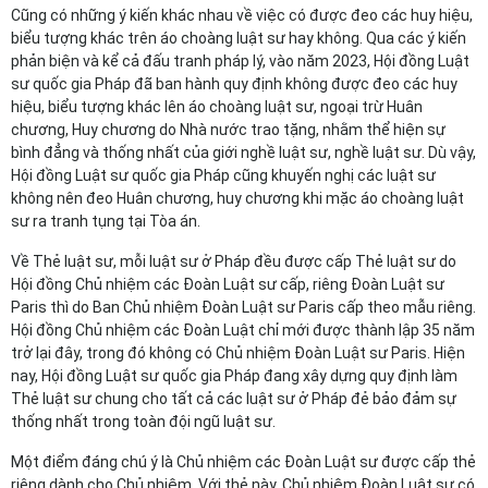
Cũng có những ý kiến khác nhau về việc có được đeo các huy hiệu,
biểu tượng khác trên áo choàng luật sư hay không. Qua các ý kiến
phản biện và kể cả đấu tranh pháp lý, vào năm 2023, Hội đồng Luật
sư quốc gia Pháp đã ban hành quy định không được đeo các huy
hiệu, biểu tượng khác lên áo choàng luật sư, ngoại trừ Huân
chương, Huy chương do Nhà nước trao tặng, nhằm thể hiện sự
bình đẳng và thống nhất của giới nghề luật sư, nghề luật sư. Dù vậy,
Hội đồng Luật sư quốc gia Pháp cũng khuyến nghị các luật sư
không nên đeo Huân chương, huy chương khi mặc áo choàng luật
sư ra tranh tụng tại Tòa án.
Về Thẻ luật sư, mỗi luật sư ở Pháp đều được cấp Thẻ luật sư do
Hội đồng Chủ nhiệm các Đoàn Luật sư cấp, riêng Đoàn Luật sư
Paris thì do Ban Chủ nhiệm Đoàn Luật sư Paris cấp theo mẫu riêng.
Hội đồng Chủ nhiệm các Đoàn Luật chỉ mới được thành lập 35 năm
trở lại đây, trong đó không có Chủ nhiệm Đoàn Luật sư Paris. Hiện
nay, Hội đồng Luật sư quốc gia Pháp đang xây dựng quy định làm
Thẻ luật sư chung cho tất cả các luật sư ở Pháp đẻ bảo đảm sự
thống nhất trong toàn đội ngũ luật sư.
Một điểm đáng chú ý là Chủ nhiệm các Đoàn Luật sư được cấp thẻ
riêng dành cho Chủ nhiệm. Với thẻ này, Chủ nhiệm Đoàn Luật sư có