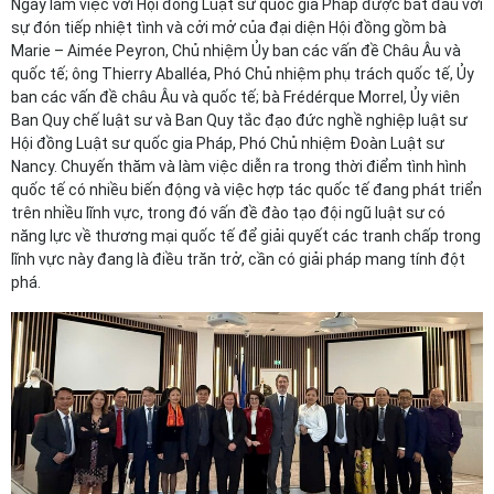
Ngày làm việc với Hội đồng Luật sư quốc gia Pháp được bắt đầu với
sự đón tiếp nhiệt tình và cởi mở của đại diện Hội đồng gồm bà
Marie – Aimée Peyron, Chủ nhiệm Ủy ban các vấn đề Châu Âu và
quốc tế; ông Thierry Aballéa, Phó Chủ nhiệm phụ trách quốc tế, Ủy
ban các vấn đề châu Âu và quốc tế; bà Frédérque Morrel, Ủy viên
Ban Quy chế luật sư và Ban Quy tắc đạo đức nghề nghiệp luật sư
Hội đồng Luật sư quốc gia Pháp, Phó Chủ nhiệm Đoàn Luật sư
Nancy. Chuyến thăm và làm việc diễn ra trong thời điểm tình hình
quốc tế có nhiều biến động và việc hợp tác quốc tế đang phát triển
trên nhiều lĩnh vực, trong đó vấn đề đào tạo đội ngũ luật sư có
năng lực về thương mại quốc tế để giải quyết các tranh chấp trong
lĩnh vực này đang là điều trăn trở, cần có giải pháp mang tính đột
phá.