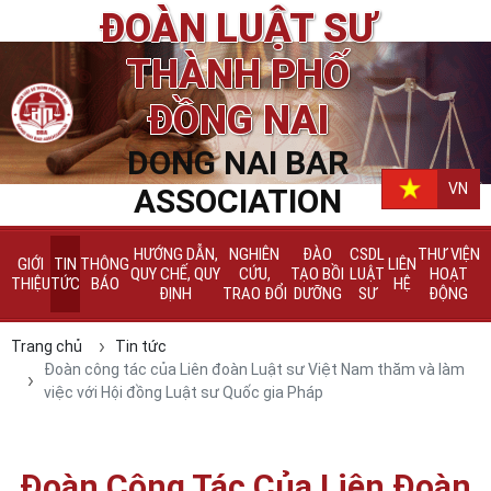
ĐOÀN LUẬT SƯ
THÀNH PHỐ
ĐỒNG NAI
DONG NAI BAR
VN
ASSOCIATION
HƯỚNG DẪN,
NGHIÊN
ĐÀO
CSDL
THƯ VIỆN
GIỚI
TIN
THÔNG
LIÊN
QUY CHẾ, QUY
CỨU,
TẠO BỒI
LUẬT
HOẠT
THIỆU
TỨC
BÁO
HỆ
ĐỊNH
TRAO ĐỔI
DƯỠNG
SƯ
ĐỘNG
Trang chủ
Tin tức
Đoàn công tác của Liên đoàn Luật sư Việt Nam thăm và làm
việc với Hội đồng Luật sư Quốc gia Pháp
Đoàn Công Tác Của Liên Đoàn