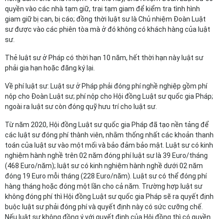
quyền vào các nhà tạm giữ, trại tạm giam để kiểm tra tình hình
giam giữ bị can, bị cáo; đồng thời luật sư là Chủ nhiệm Đoàn Luật
sư được vào các phiên tòa mà ở đó không có khách hàng của luật
sư.
Thẻ luật sư ở Pháp có thời hạn 10 năm, hết thời hạn này luật sư
phải gia hạn hoặc đăng ký lại.
Về phí luật sư: Luật sư ở Pháp phải đóng phí nghề nghiệp gồm phí
nộp cho Đoàn Luật sư; phí nộp cho Hội đồng Luật sư quốc gia Pháp;
ngoài ra luật sư còn đóng quỹ hưu trí cho luật sư.
Từ năm 2020, Hội đồng Luật sư quốc gia Pháp đã tạo nền tảng để
các luật sư đóng phí thành viên, nhằm thống nhất các khoản thanh
toán của luật sư vào một mối và bảo đảm bảo mật. Luật sư có kinh
nghiệm hành nghề trên 02 năm đóng phí luật sư là 39 Euro/tháng
(468 Euro/năm); luật sư có kinh nghiệm hành nghề dưới 02 năm
đóng 19 Euro mỗi tháng (228 Euro/năm). Luật sư có thể đóng phí
hàng tháng hoặc đóng một lần cho cả năm. Trường hợp luật sư
không đóng phí thì Hội đồng Luật sư quốc gia Pháp sẽ ra quyết định
buộc luật sư phải đóng phí và quyết định này có sức cưỡng chế.
Nếu luật sư không đồng ý với quyết định của Hội đồng thì có quyền