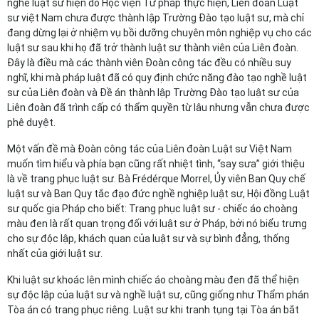
nghề luật sư hiện do Học viện Tư pháp thực hiện, Liên đoàn Luật
sư việt Nam chưa được thành lập Trường Đào tạo luật sư, mà chỉ
đang dừng lại ở nhiệm vụ bồi dưỡng chuyên môn nghiệp vụ cho các
luật sư sau khi họ đã trở thành luật sư thành viên của Liên đoàn.
Đây là điều mà các thành viên Đoàn công tác đều có nhiều suy
nghĩ, khi mà pháp luật đã có quy định chức năng đào tạo nghề luật
sư của Liên đoàn và Đề án thành lập Trường Đào tạo luật sư của
Liên đoàn đã trình cấp có thẩm quyền từ lâu nhưng vẫn chưa được
phê duyệt.
Một vấn đề mà Đoàn công tác của Liên đoàn Luật sư Việt Nam
muốn tìm hiểu và phía bạn cũng rất nhiệt tình, “say sưa” giới thiệu
là về trang phục luật sư. Bà Frédérque Morrel, Ủy viên Ban Quy chế
luật sư và Ban Quy tắc đạo đức nghề nghiệp luật sư, Hội đồng Luật
sư quốc gia Pháp cho biết: Trang phục luật sư - chiếc áo choàng
màu đen là rất quan trọng đối với luật sư ở Pháp, bởi nó biểu trưng
cho sự độc lập, khách quan của luật sư và sự bình đẳng, thống
nhất của giới luật sư.
Khi luật sư khoác lên mình chiếc áo choàng màu đen đã thể hiện
sự độc lập của luật sư và nghề luật sư, cũng giống như Thẩm phán
Tòa án có trang phục riêng. Luật sư khi tranh tụng tại Tòa án bắt