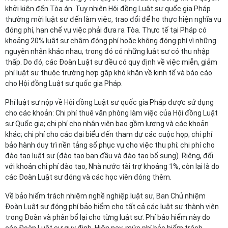
khởi kiện đến Tòa án. Tuy nhiên Hội đồng Luật sư quốc gia Pháp
thường mời luật sư đến làm việc, trao đổi để họ thực hiện nghĩa vụ
đóng phí, hạn chế vụ việc phải đưa ra Tòa. Thực tế tại Pháp có
khoảng 20% luật sư chậm đóng phí hoặc không đóng phí vì những
nguyên nhân khác nhau, trong đó có những luật sư có thu nhập
thấp. Do đó, các Đoàn Luật sư đều có quy định về việc miễn, giảm
phí luật sư thuộc trường hợp gặp khó khăn về kinh tế và báo cáo
cho Hội đồng Luật sư quốc gia Pháp.
Phí luật sư nộp về Hội đồng Luật sư quốc gia Pháp được sử dụng
cho các khoản: Chi phí thuê văn phòng làm việc của Hội đồng Luật
sư Quốc gia; chi phí cho nhân viên bao gồm lương và các khoản
khác; chi phí cho các đại biểu đến tham dự các cuộc họp; chi phí
bảo hành duy trì nền tảng số phục vụ cho việc thu phí; chi phí cho
đào tạo luật sư (đào tạo ban đầu và đào tạo bổ sung). Riêng, đối
với khoản chi phí đào tạo, Nhà nước tài trợ khoảng 1%, còn lại là do
các Đoàn Luật sư đóng và các học viên đóng thêm.
Về bảo hiểm trách nhiệm nghề nghiệp luật sư, Ban Chủ nhiệm
Đoàn Luật sư đóng phí bảo hiểm cho tất cả các luật sư thành viên
trong Đoàn và phân bổ lại cho từng luật sư. Phí bảo hiểm này do