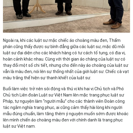
Ngoài ra, khi các luật sư mặc chiếc áo choàng màu đen, Thẩm
phán cũng thấy được sự bình đẳng giữa các luật sư, mặc dũ mỗi
luật sư đại diện cho các khách hàng có tư cách tố tụng, có địa vị,
hoàn cảnh khác nhau. Cùng với thời gian áo chàng của luật sự có
thay đổi một số chi tiết, nhưng cho đến này áo choàng của luật sư
vẫn là màu đen, nói lên sự thống nhất của giới luật sư. Chiếc cà vạt
màu trắng thể hiện sự thanh khiết của luật sư.
Buổi làm việc trở nên sôi động và thú vị khi hai vị Chủ tịch và Phó
Chủ tịch Liên đoàn Luật sư Việt Nam lên mặc trang phục luật sư
Pháp, tự nguyện làm “người mẫu” cho các thành viên Đoàn công
tác ngắm nghía trang phục, ai cũng cảm thấy hài lòng khi người
mẫu đúng chuẩn, làm tăng thêm ý nguyện muốn sớm được khoác
lên mình chiến áo choàng màu đen với chính danh là trang phục
luật sư Việt nam.