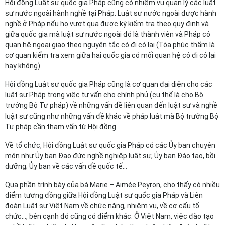
Hội đồng Luật sư quốc gia Pháp cũng có nhiệm vụ quản lý các luật
sư nước ngoài hành nghề tại Pháp. Luật sư nước ngoài được hành
nghề ở Pháp nếu họ vượt qua được kỳ kiểm tra theo quy định và
giữa quốc gia mà luật sư nước ngoài đó là thành viên và Pháp có
quan hệ ngoại giao theo nguyên tắc có đi có lại (Tòa phúc thẩm là
cơ quan kiểm tra xem giữa hai quốc gia có mối quan hệ có đi có lại
hay không).
Hội đồng Luật sư quốc gia Pháp cũng là cơ quan đại diện cho các
luật sư Pháp trong việc tư vấn cho chính phủ (cụ thể là cho Bộ
trưởng Bộ Tư pháp) về những vấn đề liên quan đến luật sư và nghề
luật sư cũng như những vấn đề khác về pháp luật mà Bộ trưởng Bộ
Tư pháp cần tham vấn từ Hội đồng.
Về tổ chức, Hội đồng Luật sư quốc gia Pháp có các Ủy ban chuyên
môn như Ủy ban Đạo đức nghề nghiệp luật sư; Ủy ban Đào tạo, bồi
dưỡng; Ủy ban về các vấn đề quốc tế…
Qua phần trình bày của bà Marie – Aimée Peyron, cho thấy có nhiều
điểm tương đồng giữa Hội đồng Luật sư quốc gia Pháp và Liên
đoàn Luật sư Việt Nam về chức năng, nhiệm vụ, về cơ cấu tổ
chức…, bên cạnh đó cũng có điểm khác. Ở Việt Nam, việc đào tạo