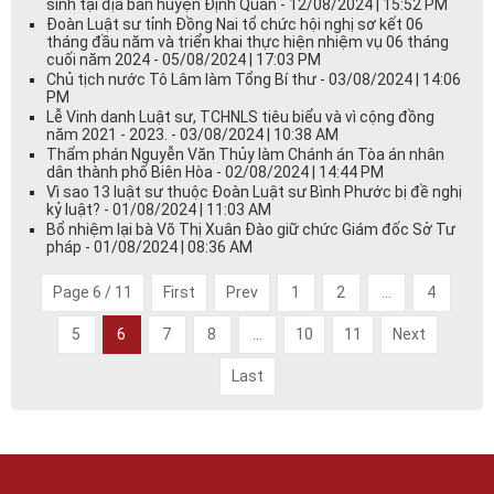
sinh tại địa bàn huyện Định Quán - 12/08/2024 | 15:52 PM
Đoàn Luật sư tỉnh Đồng Nai tổ chức hội nghị sơ kết 06
tháng đầu năm và triển khai thực hiện nhiệm vụ 06 tháng
cuối năm 2024 - 05/08/2024 | 17:03 PM
Chủ tịch nước Tô Lâm làm Tổng Bí thư - 03/08/2024 | 14:06
PM
Lễ Vinh danh Luật sư, TCHNLS tiêu biểu và vì cộng đồng
năm 2021 - 2023. - 03/08/2024 | 10:38 AM
Thẩm phán Nguyễn Văn Thủy làm Chánh án Tòa án nhân
dân thành phố Biên Hòa - 02/08/2024 | 14:44 PM
Vì sao 13 luật sư thuộc Đoàn Luật sư Bình Phước bị đề nghị
kỷ luật? - 01/08/2024 | 11:03 AM
Bổ nhiệm lại bà Võ Thị Xuân Đào giữ chức Giám đốc Sở Tư
pháp - 01/08/2024 | 08:36 AM
Page 6 / 11
First
Prev
1
2
...
4
5
6
7
8
...
10
11
Next
Last