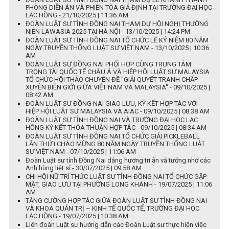
PHÒNG DIỄN ÁN VÀ PHIÊN TÒA GIẢ ĐỊNH TẠI TRƯỜNG ĐẠI HỌC
LẠC HỒNG - 21/10/2025 | 11:36 AM
ĐOÀN LUẬT SƯ TỈNH ĐỒNG NAI THAM DỰ HỘI NGHỊ THƯỜNG
NIÊN LAWASIA 2025 TẠI HÀ NỘI - 13/10/2025 | 14:24 PM
ĐOÀN LUẬT SƯ TỈNH ĐỒNG NAI TỔ CHỨC LỄ KỶ NIỆM 80 NĂM
NGÀY TRUYỀN THỐNG LUẬT SƯ VIỆT NAM - 13/10/2025 | 10:36
AM
ĐOÀN LUẬT SƯ ĐỒNG NAI PHỐI HỢP CÙNG TRUNG TÂM
TRỌNG TÀI QUỐC TẾ CHÂU Á VÀ HIỆP HỘI LUẬT SƯ MALAYSIA
TỔ CHỨC HỘI THẢO CHUYÊN ĐỀ "GIẢI QUYẾT TRANH CHẤP
XUYÊN BIÊN GIỚI GIỮA VIỆT NAM VÀ MALAYSIA" - 09/10/2025 |
08:42 AM
ĐOÀN LUẬT SƯ ĐỒNG NAI GIAO LƯU, KÝ KẾT HỢP TÁC VỚI
HIỆP HỘI LUẬT SƯ MALAYSIA VÀ AIAC - 09/10/2025 | 08:38 AM
ĐOÀN LUẬT SƯ TỈNH ĐỒNG NAI VÀ TRƯỜNG ĐẠI HỌC LẠC
HỒNG KÝ KẾT THỎA THUẬN HỢP TÁC - 09/10/2025 | 08:34 AM
ĐOÀN LUẬT SƯ TỈNH ĐỒNG NAI TỔ CHỨC GIẢI PICKLEBALL
LẦN THỨ I CHÀO MỪNG 80 NĂM NGÀY TRUYỀN THỐNG LUẬT
SƯ VIỆT NAM - 07/10/2025 | 11:06 AM
Đoàn Luật sư tỉnh Đồng Nai dâng hương tri ân và tưởng nhớ các
Anh hùng liệt sĩ - 30/07/2025 | 09:58 AM
CHI HỘI NỮ TRÍ THỨC LUẬT SƯ TỈNH ĐỒNG NAI TỔ CHỨC GẶP
MẶT, GIAO LƯU TẠI PHƯỜNG LONG KHÁNH - 19/07/2025 | 11:06
AM
TĂNG CƯỜNG HỢP TÁC GIỮA ĐOÀN LUẬT SƯ TỈNH ĐỒNG NAI
VÀ KHOA QUẢN TRỊ – KINH TẾ QUỐC TẾ, TRƯỜNG ĐẠI HỌC
LẠC HỒNG - 19/07/2025 | 10:38 AM
Liên đoàn Luật sư hướng dẫn các Đoàn Luật sư thực hiện việc