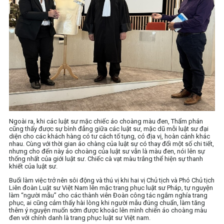
Ngoài ra, khi các luật sư mặc chiếc áo choàng màu đen, Thẩm phán
cũng thấy được sự bình đẳng giữa các luật sư, mặc dũ mỗi luật sư đại
diện cho các khách hàng có tư cách tố tụng, có địa vị, hoàn cảnh khác
nhau. Cùng với thời gian áo chàng của luật sự có thay đổi một số chi tiết,
nhưng cho đến này áo choàng của luật sư vẫn là màu đen, nói lên sự
thống nhất của giới luật sư. Chiếc cà vạt màu trắng thể hiện sự thanh
khiết của luật sư.
Buổi làm việc trở nên sôi động và thú vị khi hai vị Chủ tịch và Phó Chủ tịch
Liên đoàn Luật sư Việt Nam lên mặc trang phục luật sư Pháp, tự nguyện
làm “người mẫu” cho các thành viên Đoàn công tác ngắm nghía trang
phục, ai cũng cảm thấy hài lòng khi người mẫu đúng chuẩn, làm tăng
thêm ý nguyện muốn sớm được khoác lên mình chiến áo choàng màu
đen với chính danh là trang phục luật sư Việt nam.