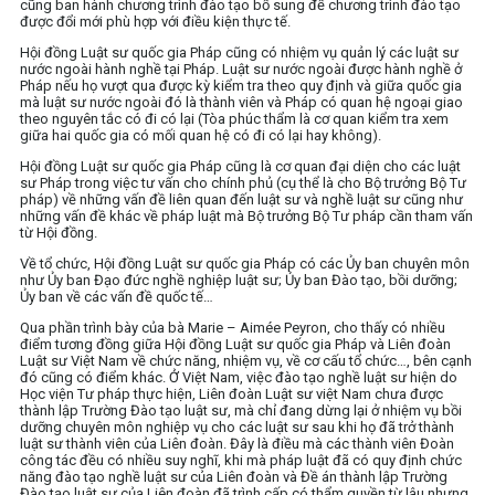
cũng ban hành chương trình đào tạo bổ sung để chương trình đào tạo
được đổi mới phù hợp với điều kiện thực tế.
Hội đồng Luật sư quốc gia Pháp cũng có nhiệm vụ quản lý các luật sư
nước ngoài hành nghề tại Pháp. Luật sư nước ngoài được hành nghề ở
Pháp nếu họ vượt qua được kỳ kiểm tra theo quy định và giữa quốc gia
mà luật sư nước ngoài đó là thành viên và Pháp có quan hệ ngoại giao
theo nguyên tắc có đi có lại (Tòa phúc thẩm là cơ quan kiểm tra xem
giữa hai quốc gia có mối quan hệ có đi có lại hay không).
Hội đồng Luật sư quốc gia Pháp cũng là cơ quan đại diện cho các luật
sư Pháp trong việc tư vấn cho chính phủ (cụ thể là cho Bộ trưởng Bộ Tư
pháp) về những vấn đề liên quan đến luật sư và nghề luật sư cũng như
những vấn đề khác về pháp luật mà Bộ trưởng Bộ Tư pháp cần tham vấn
từ Hội đồng.
Về tổ chức, Hội đồng Luật sư quốc gia Pháp có các Ủy ban chuyên môn
như Ủy ban Đạo đức nghề nghiệp luật sư; Ủy ban Đào tạo, bồi dưỡng;
Ủy ban về các vấn đề quốc tế…
Qua phần trình bày của bà Marie – Aimée Peyron, cho thấy có nhiều
điểm tương đồng giữa Hội đồng Luật sư quốc gia Pháp và Liên đoàn
Luật sư Việt Nam về chức năng, nhiệm vụ, về cơ cấu tổ chức…, bên cạnh
đó cũng có điểm khác. Ở Việt Nam, việc đào tạo nghề luật sư hiện do
Học viện Tư pháp thực hiện, Liên đoàn Luật sư việt Nam chưa được
thành lập Trường Đào tạo luật sư, mà chỉ đang dừng lại ở nhiệm vụ bồi
dưỡng chuyên môn nghiệp vụ cho các luật sư sau khi họ đã trở thành
luật sư thành viên của Liên đoàn. Đây là điều mà các thành viên Đoàn
công tác đều có nhiều suy nghĩ, khi mà pháp luật đã có quy định chức
năng đào tạo nghề luật sư của Liên đoàn và Đề án thành lập Trường
Đào tạo luật sư của Liên đoàn đã trình cấp có thẩm quyền từ lâu nhưng