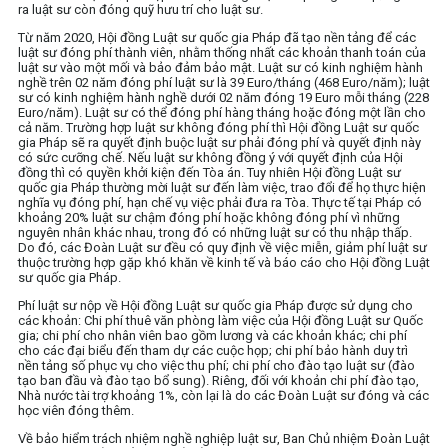
ra luật sư còn đóng quỹ hưu trí cho luật sư.
Từ năm 2020, Hội đồng Luật sư quốc gia Pháp đã tạo nền tảng để các
luật sư đóng phí thành viên, nhằm thống nhất các khoản thanh toán của
luật sư vào một mối và bảo đảm bảo mật. Luật sư có kinh nghiệm hành
nghề trên 02 năm đóng phí luật sư là 39 Euro/tháng (468 Euro/năm); luật
sư có kinh nghiệm hành nghề dưới 02 năm đóng 19 Euro mỗi tháng (228
Euro/năm). Luật sư có thể đóng phí hàng tháng hoặc đóng một lần cho
cả năm. Trường hợp luật sư không đóng phí thì Hội đồng Luật sư quốc
gia Pháp sẽ ra quyết định buộc luật sư phải đóng phí và quyết định này
có sức cưỡng chế. Nếu luật sư không đồng ý với quyết định của Hội
đồng thì có quyền khởi kiện đến Tòa án. Tuy nhiên Hội đồng Luật sư
quốc gia Pháp thường mời luật sư đến làm việc, trao đổi để họ thực hiện
nghĩa vụ đóng phí, hạn chế vụ việc phải đưa ra Tòa. Thực tế tại Pháp có
khoảng 20% luật sư chậm đóng phí hoặc không đóng phí vì những
nguyên nhân khác nhau, trong đó có những luật sư có thu nhập thấp.
Do đó, các Đoàn Luật sư đều có quy định về việc miễn, giảm phí luật sư
thuộc trường hợp gặp khó khăn về kinh tế và báo cáo cho Hội đồng Luật
sư quốc gia Pháp.
Phí luật sư nộp về Hội đồng Luật sư quốc gia Pháp được sử dụng cho
các khoản: Chi phí thuê văn phòng làm việc của Hội đồng Luật sư Quốc
gia; chi phí cho nhân viên bao gồm lương và các khoản khác; chi phí
cho các đại biểu đến tham dự các cuộc họp; chi phí bảo hành duy trì
nền tảng số phục vụ cho việc thu phí; chi phí cho đào tạo luật sư (đào
tạo ban đầu và đào tạo bổ sung). Riêng, đối với khoản chi phí đào tạo,
Nhà nước tài trợ khoảng 1%, còn lại là do các Đoàn Luật sư đóng và các
học viên đóng thêm.
Về bảo hiểm trách nhiệm nghề nghiệp luật sư, Ban Chủ nhiệm Đoàn Luật