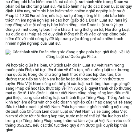
sư đóng phí bảo hiểm cho tất cả các luật sư thành viên trong Đoàn và
phân bổ lại cho từng luật sư. Phí bảo hiểm này do các Đoàn Luật sư quy
định. Hiện nay, mức phí bảo hiểm trách nhiệm nghề nghiệp luật sư ở
Pháp là 1.300 Euro/năm, nếu luật sư tự đóng riêng lẻ thì phí bảo hiểm
trách nhiệm nghề nghiệp sẽ cao hơn (gấp đôi). Đoàn Luật sư Paris ký
hợp đồng với một công ty bảo hiểm riêng, các Đoàn Luật sư ký hợp
đồng với một công ty bảo hiểm khác. Trong thời gian tới, Hội đồng Luật
sư quốc gia Pháp sẽ có quy định thống nhất về việc ký hợp đồng bảo
hiểm đối với một công ty để tập trung việc đóng phí bảo hiểm trách
nhiệm nghề nghiệp của luật sư.
Về hợp tác giữa hai bên, Chủ tịch Liên đoàn Luật sư Việt Nam mong
muốn phía Pháp hỗ trợ Liên đoàn về đào tạo, bồi dưỡng luật sư thương
mại quốc tế, trong đó chú trọng hình thức mở các lớp đào tạo, bồi
dưỡng trực tiếp tại Việt Nam hoặc hoặc đào tạo theo hình thức trực
tuyến. Phía Việt Nam cũng có thể gửi các luật sư thông thạo ngoại ngữ
sang Pháp để học tập, thực tập về lĩnh vực giải quyết tranh chấp thương
mại quốc tế. Liên đoàn Luật sư Việt Nam cũng sẵng sàng làm đầu mối
giới thiệu, cung cấp những luật sư thành thạo Tiếng Pháp, Tiếng Anh và
kinh nghiệm để tư vấn cho các doanh nghiệp của Pháp đang và sẽ sang
đầu tư kinh doanh tại Việt Nam. Phía bạn hoan nghênh những nội dung
đề xuất của Chủ tịch Liên đoàn Luật sư Việt Nam và sẽ cùng phía Việt
Nam tổ chức tốt nội dung hợp tác, trước mắt có thể ký Phụ lục hợp tác
trong dịp Tổng thống Pháp sang thăm và làm việc tại Việt Nam vào cuối
tháng 05/2025, nếu các thủ tục theo quy định được giải quyết kịp thời
gian.