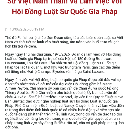
Sư Việt Nam Thăm Và Làm Việc Với
Hội Đồng Luật Sư Quốc Gia Pháp
10/06/2025 05:19 PM
Thủ đô Paris hoa lệ chào đón Đoàn công tác của Liên doàn Luật sư Việt
Nam với thời tiết se lạnh vào buổi sáng, ấm nóng vào buổi trưa và lạnh
hơn khi trời về đêm.
Ngay ngày Thứ hai đầu tuần, 19/5/2025, Đoàn đã làm việc với Hội đồng
Luật sư Quốc gia Pháp tại trụ sở của Hội, số 180 đường Boulevard
Haussmann, Thủ đô Paris. Tòa nhà trụ sở Hội đồng Luật sư Quốc gia
Pháp tọa lạc tại quận 8, một khu vực trung tâm Paris, gần các địa điểm
nổi tiếng như Đại lộ Champs-Élysées và nhà ga Saint-Lazane.
Ngày làm việc với Hội đồng Luật sư quốc gia Pháp được bắt đầu với sự
đón tiếp nhiệt tình và cởi mở của đại diện Hội đồng gồm bà Marie –
Aimée Peyron, Chủ nhiệm Ủy ban các vấn đề Châu Âu và quốc tế; ông
Thierry Aballéa, Phó Chủ nhiệm phụ trách quốc tế, Ủy ban các vấn đề
châu Âu và quốc tế; bà Frédérque Morrel, Ủy viên Ban Quy chế luật sư và
Ban Quy tắc đạo đức nghề nghiệp luật sư Hội đồng Luật sư quốc gia
Pháp, Phó Chủ nhiệm Đoàn Luật sư Nancy. Chuyến thăm và làm việc diễn
ra trong thời điểm tình hình quốc tế có nhiều biến động và việc hợp tác
quốc tế đang phát triển trên nhiều lĩnh vực, trong đó vấn đề đào tạo đội
ngũ luật sư có năng lực về thương mại quốc tế để giải quyết các tranh
chấp trong lĩnh vực này đang là điều trăn trở, cần có giải pháp mang tính
đột phá.