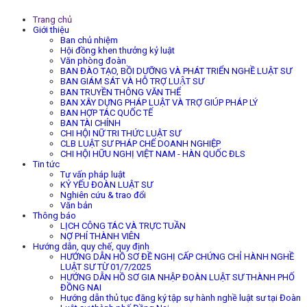
Trang chủ
Giới thiệu
Ban chủ nhiệm
Hội đồng khen thưởng kỷ luật
Văn phòng đoàn
BAN ĐÀO TẠO, BỒI DƯỠNG VÀ PHÁT TRIỂN NGHỀ LUẬT SƯ
BAN GIÁM SÁT VÀ HỖ TRỢ LUẬT SƯ
BAN TRUYỀN THÔNG VĂN THỂ
BAN XÂY DỰNG PHÁP LUẬT VÀ TRỢ GIÚP PHÁP LÝ
BAN HỢP TÁC QUỐC TẾ
BAN TÀI CHÍNH
CHI HỘI NỮ TRI THỨC LUẬT SƯ
CLB LUẬT SƯ PHÁP CHẾ DOANH NGHIỆP
CHI HỘI HỮU NGHỊ VIỆT NAM - HÀN QUỐC ĐLS
Tin tức
Tư vấn pháp luật
KỶ YẾU ĐOÀN LUẬT SƯ
Nghiên cứu & trao đổi
Văn bản
Thông báo
LỊCH CÔNG TÁC VÀ TRỰC TUẦN
NỢ PHÍ THÀNH VIÊN
Hướng dẫn, quy chế, quy định
HƯỚNG DẪN HỒ SƠ ĐỀ NGHỊ CẤP CHỨNG CHỈ HÀNH NGHỀ
LUẬT SƯ TỪ 01/7/2025
HƯỚNG DẪN HỒ SƠ GIA NHẬP ĐOÀN LUẬT SƯ THÀNH PHỐ
ĐỒNG NAI
Hướng dẫn thủ tục đăng ký tập sự hành nghề luật sư tại Đoàn