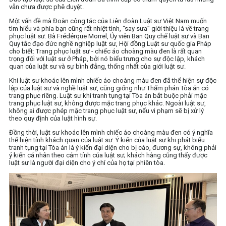
vẫn chưa được phê duyệt.
Một vấn đề mà Đoàn công tác của Liên đoàn Luật sư Việt Nam muốn
tìm hiểu và phía bạn cũng rất nhiệt tình, “say sưa” giới thiệu là về trang
phục luật sư. Bà Frédérque Morrel, Ủy viên Ban Quy chế luật sư và Ban
Quy tắc đạo đức nghề nghiệp luật sư, Hội đồng Luật sư quốc gia Pháp
cho biết: Trang phục luật sư - chiếc áo choàng màu đen là rất quan
trọng đối với luật sư ở Pháp, bởi nó biểu trưng cho sự độc lập, khách
quan của luật sư và sự bình đẳng, thống nhất của giới luật sư.
Khi luật sư khoác lên mình chiếc áo choàng màu đen đã thể hiện sự độc
lập của luật sư và nghề luật sư, cũng giống như Thẩm phán Tòa án có
trang phục riêng. Luật sư khi tranh tụng tại Tòa án bắt buộc phải mặc
trang phục luật sư, không được mặc trang phục khác. Ngoài luật sư,
không ai được phép mặc trang phục luật sư, nếu vi phạm sẽ bị xử lý
theo quy định của luật hình sự.
Đồng thời, luật sư khoác lên mình chiếc áo choàng màu đen có ý nghĩa
thể hiện tính khách quan của luật sư. Ý kiến của luật sư khi phát biểu
tranh tụng tại Tòa án là ý kiến đại diện cho bị cáo, đương sự, không phải
ý kiến cá nhân theo cảm tính của luật sư; khách hàng cũng thấy được
luật sư là người đại diện cho ý chí của họ tại phiên tòa.