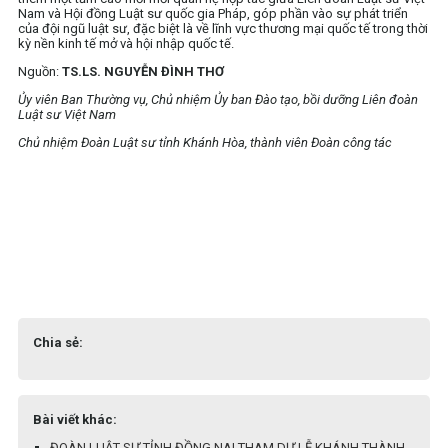
Nam và Hội đồng Luật sư quốc gia Pháp, góp phần vào sự phát triển
của đội ngũ luật sư, đặc biệt là về lĩnh vực thương mại quốc tế trong thời
kỳ nền kinh tế mở và hội nhập quốc tế.
Nguồn:
TS.LS. NGUYỄN ĐÌNH THƠ
Ủy viên Ban Thường vụ, Chủ nhiệm Ủy ban Đào tạo, bồi dưỡng Liên đoàn
Luật sư Việt Nam
Chủ nhiệm Đoàn Luật sư tỉnh Khánh Hòa, thành viên Đoàn công tác
Chia sẻ:
Bài viết khác:
ĐOÀN LUẬT SƯ TỈNH ĐỒNG NAI THAM DỰ LỄ KHÁNH THÀNH