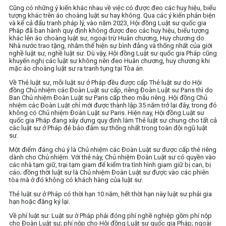
Cũng có những ý kiến khác nhau về việc có được đeo các huy hiệu, biểu
tượng khác trên áo choàng luật sư hay không. Qua các ý kiến phản biện
và kể cả đấu tranh pháp lý, vào năm 2023, Hội đồng Luật sư quốc gia
Pháp đã ban hành quy định không được đeo các huy hiệu, biểu tượng
khác lên áo choàng luật sư, ngoại trừ Huân chương, Huy chương do
Nhà nước trao tặng, nhằm thể hiện sự bình đẳng và thống nhất của giới
nghề luật sư, nghề luật sư. Dù vậy, Hội đồng Luật sư quốc gia Pháp cũng
khuyến nghị các luật sư không nên đeo Huân chương, huy chương khi
mặc áo choàng luật sư ra tranh tụng tại Tòa án.
Về Thẻ luật sư, mỗi luật sư ở Pháp đều được cấp Thẻ luật sư do Hội
đồng Chủ nhiệm các Đoàn Luật sư cấp, riêng Đoàn Luật sư Paris thì do
Ban Chủ nhiệm Đoàn Luật sư Paris cấp theo mẫu riêng. Hội đồng Chủ
nhiệm các Đoàn Luật chỉ mới được thành lập 35 năm trở lại đây, trong đó
không có Chủ nhiệm Đoàn Luật sư Paris. Hiện nay, Hội đồng Luật sư
quốc gia Pháp đang xây dựng quy định làm Thẻ luật sư chung cho tất cả
các luật sư ở Pháp đẻ bảo đảm sự thống nhất trong toàn đội ngũ luật
sư.
Một điểm đáng chú ý là Chủ nhiệm các Đoàn Luật sư được cấp thẻ riêng
dành cho Chủ nhiệm. Với thẻ này, Chủ nhiệm Đoàn Luật sư có quyền vào
các nhà tạm giữ, trại tạm giam để kiểm tra tình hình giam giữ bị can, bị
cáo; đồng thời luật sư là Chủ nhiệm Đoàn Luật sư được vào các phiên
tòa mà ở đó không có khách hàng của luật sư.
Thẻ luật sư ở Pháp có thời hạn 10 năm, hết thời hạn này luật sư phải gia
hạn hoặc đăng ký lại.
Về phí luật sư: Luật sư ở Pháp phải đóng phí nghề nghiệp gồm phí nộp
cho Đoàn Luật sư; phí nộp cho Hội đồng Luật sư quốc gia Pháp; ngoài