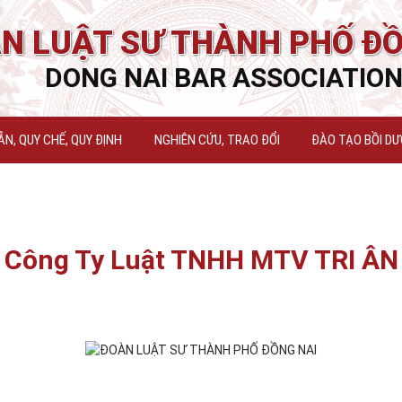
N LUẬT SƯ THÀNH PHỐ ĐỒ
DONG NAI BAR ASSOCIATIO
N, QUY CHẾ, QUY ĐỊNH
NGHIÊN CỨU, TRAO ĐỔI
ĐÀO TẠO BỒI D
Công Ty Luật TNHH MTV TRI ÂN