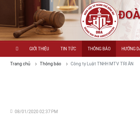
ĐOÀ
GIỚI THIỆU
TIN TỨC
THÔNG BÁO
HƯỚNG DẪ
Trang chủ
Thông báo
Công ty Luật TNHH MTV TRI ÂN
08/01/2020 02:37 PM