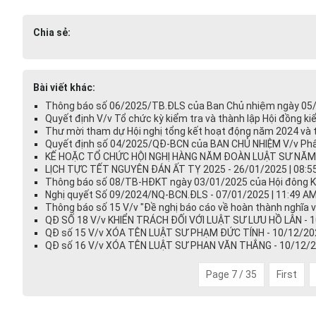
Chia sẻ:
Bài viết khác:
Thông báo số 06/2025/TB.ĐLS của Ban Chủ nhiệm ngày 05/3/
Quyết định V/v Tổ chức kỳ kiểm tra và thành lập Hội đồng k
Thư mời tham dự Hội nghị tổng kết hoạt động năm 2024 và 
Quyết định số 04/2025/QĐ-BCN của BAN CHỦ NHIỆM V/v Phân
KẾ HOẶC TỔ CHỨC HỘI NGHỊ HÀNG NĂM ĐOÀN LUẬT SƯ NĂM 2
LỊCH TỰC TẾT NGUYÊN ĐÁN ẤT TỴ 2025 - 26/01/2025 | 08:5
Thông báo số 08/TB-HĐKT ngày 03/01/2025 của Hội đông KT
Nghị quyết Số 09/2024/NQ-BCN.ĐLS - 07/01/2025 | 11:49 A
Thông báo số 15 V/v "Đề nghị báo cáo về hoàn thành nghĩa 
QĐ SỐ 18 V/v KHIỂN TRÁCH ĐỐI VỚI LUẬT SƯ LƯU HỒ LÂN - 1
QĐ số 15 V/v XÓA TÊN LUẬT SƯ PHẠM ĐỨC TÍNH - 10/12/202
QĐ số 16 V/v XÓA TÊN LUẬT SƯ PHAN VĂN THẮNG - 10/12/20
Page 7 / 35
First