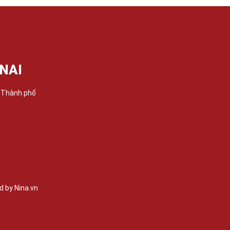
NAI
, Thành phố
 by Nina.vn