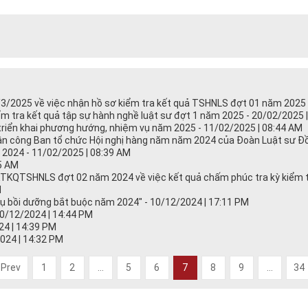
2025 về việc nhận hồ sơ kiểm tra kết quả TSHNLS đợt 01 năm 2025 (
iểm tra kết quả tập sự hành nghề luật sư đợt 1 năm 2025 - 20/02/2025 
triển khai phương hướng, nhiệm vụ năm 2025 - 11/02/2025 | 08:44 AM
 công Ban tổ chức Hội nghị hàng năm năm 2024 của Đoàn Luật sư Đồn
024 - 11/02/2025 | 08:39 AM
5 AM
KQTSHNLS đợt 02 năm 2024 về việc kết quả chấm phúc tra kỳ kiểm t
M
vụ bồi dưỡng bắt buộc năm 2024" - 10/12/2024 | 17:11 PM
0/12/2024 | 14:44 PM
4 | 14:39 PM
24 | 14:32 PM
Prev
1
2
...
5
6
7
8
9
...
34