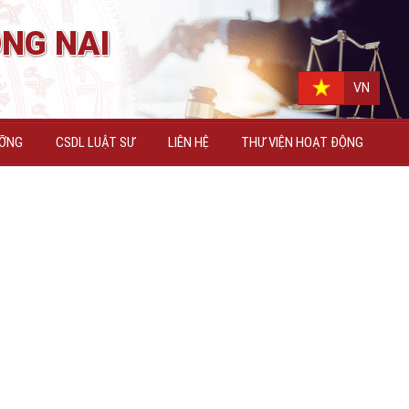
NG NAI
N
VN
ƯỠNG
CSDL LUẬT SƯ
LIÊN HỆ
THƯ VIỆN HOẠT ĐỘNG