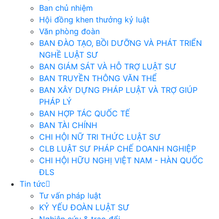
Ban chủ nhiệm
Hội đồng khen thưởng kỷ luật
Văn phòng đoàn
BAN ĐÀO TẠO, BỒI DƯỠNG VÀ PHÁT TRIỂN
NGHỀ LUẬT SƯ
BAN GIÁM SÁT VÀ HỖ TRỢ LUẬT SƯ
BAN TRUYỀN THÔNG VĂN THỂ
BAN XÂY DỰNG PHÁP LUẬT VÀ TRỢ GIÚP
PHÁP LÝ
BAN HỢP TÁC QUỐC TẾ
BAN TÀI CHÍNH
CHI HỘI NỮ TRI THỨC LUẬT SƯ
CLB LUẬT SƯ PHÁP CHẾ DOANH NGHIỆP
CHI HỘI HỮU NGHỊ VIỆT NAM - HÀN QUỐC
ĐLS
Tin tức
Tư vấn pháp luật
KỶ YẾU ĐOÀN LUẬT SƯ