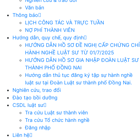
Nghiên cứu & trao đổi
Văn bản
Thông báo
LỊCH CÔNG TÁC VÀ TRỰC TUẦN
NỢ PHÍ THÀNH VIÊN
Hướng dẫn, quy chế, quy định
HƯỚNG DẪN HỒ SƠ ĐỀ NGHỊ CẤP CHỨNG CHỈ
HÀNH NGHỀ LUẬT SƯ TỪ 01/7/2025
HƯỚNG DẪN HỒ SƠ GIA NHẬP ĐOÀN LUẬT SƯ
THÀNH PHỐ ĐỒNG NAI
Hướng dẫn thủ tục đăng ký tập sự hành nghề
luật sư tại Đoàn Luật sư thành phố Đồng Nai.
Nghiên cứu, trao đổi
Đào tạo bồi dưỡng
CSDL luật sư
Tra cứu Luật sư thành viên
Tra cứu Tổ chức hành nghề
Đăng nhập
Liên hệ