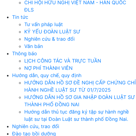
CHI HỘI HỮU NGHỊ VIỆT NAM - HÀN QUỐC
ĐLS
Tin tức
Tư vấn pháp luật
KỶ YẾU ĐOÀN LUẬT SƯ
Nghiên cứu & trao đổi
Văn bản
Thông báo
LỊCH CÔNG TÁC VÀ TRỰC TUẦN
NỢ PHÍ THÀNH VIÊN
Hướng dẫn, quy chế, quy định
HƯỚNG DẪN HỒ SƠ ĐỀ NGHỊ CẤP CHỨNG CHỈ
HÀNH NGHỀ LUẬT SƯ TỪ 01/7/2025
HƯỚNG DẪN HỒ SƠ GIA NHẬP ĐOÀN LUẬT SƯ
THÀNH PHỐ ĐỒNG NAI
Hướng dẫn thủ tục đăng ký tập sự hành nghề
luật sư tại Đoàn Luật sư thành phố Đồng Nai.
Nghiên cứu, trao đổi
Đào tạo bồi dưỡng