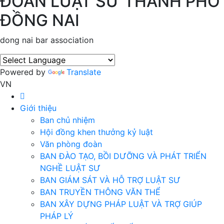
ĐOÀN LUẬT SƯ THÀNH PHỐ
ĐỒNG NAI
dong nai bar association
Powered by
Translate
VN
Giới thiệu
Ban chủ nhiệm
Hội đồng khen thưởng kỷ luật
Văn phòng đoàn
BAN ĐÀO TẠO, BỒI DƯỠNG VÀ PHÁT TRIỂN
NGHỀ LUẬT SƯ
BAN GIÁM SÁT VÀ HỖ TRỢ LUẬT SƯ
BAN TRUYỀN THÔNG VĂN THỂ
BAN XÂY DỰNG PHÁP LUẬT VÀ TRỢ GIÚP
PHÁP LÝ