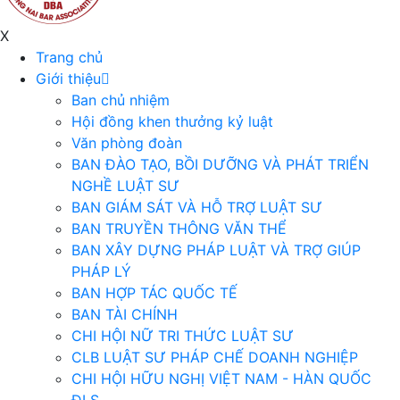
X
Trang chủ
Giới thiệu
Ban chủ nhiệm
Hội đồng khen thưởng kỷ luật
Văn phòng đoàn
BAN ĐÀO TẠO, BỒI DƯỠNG VÀ PHÁT TRIỂN
NGHỀ LUẬT SƯ
BAN GIÁM SÁT VÀ HỖ TRỢ LUẬT SƯ
BAN TRUYỀN THÔNG VĂN THỂ
BAN XÂY DỰNG PHÁP LUẬT VÀ TRỢ GIÚP
PHÁP LÝ
BAN HỢP TÁC QUỐC TẾ
BAN TÀI CHÍNH
CHI HỘI NỮ TRI THỨC LUẬT SƯ
CLB LUẬT SƯ PHÁP CHẾ DOANH NGHIỆP
CHI HỘI HỮU NGHỊ VIỆT NAM - HÀN QUỐC