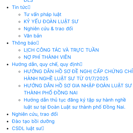
ĐLS
Tin tức
Tư vấn pháp luật
KỶ YẾU ĐOÀN LUẬT SƯ
Nghiên cứu & trao đổi
Văn bản
Thông báo
LỊCH CÔNG TÁC VÀ TRỰC TUẦN
NỢ PHÍ THÀNH VIÊN
Hướng dẫn, quy chế, quy định
HƯỚNG DẪN HỒ SƠ ĐỀ NGHỊ CẤP CHỨNG CHỈ
HÀNH NGHỀ LUẬT SƯ TỪ 01/7/2025
HƯỚNG DẪN HỒ SƠ GIA NHẬP ĐOÀN LUẬT SƯ
THÀNH PHỐ ĐỒNG NAI
Hướng dẫn thủ tục đăng ký tập sự hành nghề
luật sư tại Đoàn Luật sư thành phố Đồng Nai.
Nghiên cứu, trao đổi
Đào tạo bồi dưỡng
CSDL luật sư