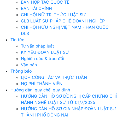
BAN HỢP TÁC QUỐC TẾ
BAN TÀI CHÍNH
CHI HỘI NỮ TRI THỨC LUẬT SƯ
CLB LUẬT SƯ PHÁP CHẾ DOANH NGHIỆP
CHI HỘI HỮU NGHỊ VIỆT NAM - HÀN QUỐC
ĐLS
Tin tức
Tư vấn pháp luật
KỶ YẾU ĐOÀN LUẬT SƯ
Nghiên cứu & trao đổi
Văn bản
Thông báo
LỊCH CÔNG TÁC VÀ TRỰC TUẦN
NỢ PHÍ THÀNH VIÊN
Hướng dẫn, quy chế, quy định
HƯỚNG DẪN HỒ SƠ ĐỀ NGHỊ CẤP CHỨNG CHỈ
HÀNH NGHỀ LUẬT SƯ TỪ 01/7/2025
HƯỚNG DẪN HỒ SƠ GIA NHẬP ĐOÀN LUẬT SƯ
THÀNH PHỐ ĐỒNG NAI