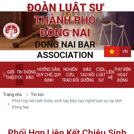
ĐOÀN LUẬT SƯ
THÀNH PHỐ
ĐỒNG NAI
DONG NAI BAR
VN
ASSOCIATION
HƯỚNG DẪN,
NGHIÊN
ĐÀO
CSDL
THƯ VIỆN
GIỚI
TIN
THÔNG
LIÊN
QUY CHẾ, QUY
CỨU,
TẠO BỒI
LUẬT
HOẠT
THIỆU
TỨC
BÁO
HỆ
ĐỊNH
TRAO ĐỔI
DƯỠNG
SƯ
ĐỘNG
Trang chủ
Tin tức
Phối hợp liên kết chiêu sinh lớp Đào tạo nghề luật sư tại tỉnh
Đồng Nai
Phối Hợp Liên Kết Chiêu Sinh