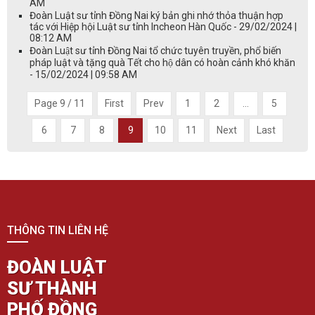
AM
Đoàn Luật sư tỉnh Đồng Nai ký bản ghi nhớ thỏa thuận hợp
tác với Hiệp hội Luật sư tỉnh Incheon Hàn Quốc - 29/02/2024 |
08:12 AM
Đoàn Luật sư tỉnh Đồng Nai tổ chức tuyên truyền, phổ biến
pháp luật và tặng quà Tết cho hộ dân có hoàn cảnh khó khăn
- 15/02/2024 | 09:58 AM
Page 9 / 11
First
Prev
1
2
...
5
6
7
8
9
10
11
Next
Last
THÔNG TIN LIÊN HỆ
ĐOÀN LUẬT
SƯ THÀNH
PHỐ ĐỒNG