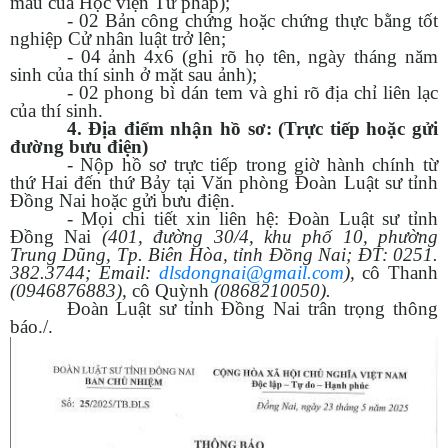
mẫu của Học viện Tư pháp);
- 02 Bản công chứng hoặc chứng thực bằng tốt
nghiệp Cử nhân luật trở lên;
- 04 ảnh 4x6 (ghi rõ họ tên, ngày tháng năm
sinh của thí sinh ở mặt sau ảnh);
- 02 phong bì dán tem và ghi rõ địa chỉ liên lạc
của thí sinh.
4. Địa điểm nhận hồ sơ: (Trực tiếp hoặc gửi
đường bưu điện)
- Nộp hồ sơ trực tiếp trong giờ hành chính từ
thứ Hai đến thứ Bảy tại Văn phòng Đoàn Luật sư tỉnh
Đồng Nai hoặc gửi bưu điện.
- Mọi chi tiết xin liên hệ: Đoàn Luật sư tỉnh
Đồng Nai
(401, đường 30/4, khu phố 10, phường
Trung Dũng, Tp. Biên Hòa, tỉnh Đồng Nai; ĐT: 0251.
382.3744; Email:
dlsdongnai@gmail.com
),
cô Thanh
(0946876883)
, cô Quỳnh
(0868210050).
Đoàn Luật sư tỉnh Đồng Nai trân trọng thông
báo./.