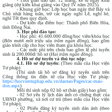
- Thời gian đào tạo: 12 tháng, kể từ ngày khai
giảng (dự kiến khai giảng vào Quý IV năm 2025).
- Khung giờ học: Lớp học ban ngày thứ Bảy và
Chủ nhật hàng tuần, trừ các ngày nghỉ Lễ, nghỉ hè,
nghỉ Tết theo quy định.
- Dự kiến địa điểm học: Thành phố Biên Hòa,
tỉnh Đồng Nai.
3. Học phí đào tạo:
- Học phí: 41.600.000 đồng/học viên/khóa học
(
Bốn mươi mốt triệu sáu trăm ngàn đồng
), bao gồm
giáo trình cấp cho học viên tham gia khóa học.
- Các mức phí trên chưa bao gồm lệ phí tuyển
sinh là 200.000đ/ hồ sơ (
Hai trăm ngàn đồng
).
4. Hồ sơ dự tuyển và thủ tục nộp:
4.1. Hồ sơ dự tuyển:
(Theo mẫu của Học viện
Tư pháp)
(Thí sinh tải hồ sơ đăng ký tuyển sinh trên
Cổng thông tin điện tử của Học viện Tư pháp:
https://hocvientuphap.edu.vn/daotao/Pages/cac-mau-
don.aspx
)
Mỗi thí sinh nộp 02 hồ sơ (bản giấy) bao gồm:
- 02 Sơ yếu lý lịch dán ảnh có chứng thực của
UBND phường, xã nơi cư trú (theo mẫu của Học viện
Tư pháp);
- 02 Phiếu đăng ký tuyển sinh dán ảnh (theo