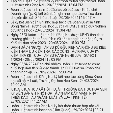
Tạp chí Luật sư Việt Nam ký kết thỏa thuận hợp tác với Đoàn
Luật sư tỉnh Đồng Nai - 20/05/2024 | 15:04 PM
Đoàn Luật sư tỉnh ra mắt Câu lạc bộ Luật sư - Pháp chế
Doanh nghiệp, Ký kết biên bản ghi nhớ hợp tác và Tọa đàm
chuyên đề Luật Sở hữu trí tuệ - 20/05/2024 | 15:04 PM
Lễ ký kết Biên bản Ghi nhớ hợp tác giữa Đoàn Luật sư tỉnh
Đồng Nai và Trường Đại học Luật TP.HCM và Trao quỹ Nghiên
cứu Khoa học - 20/05/2024 | 15:04 PM
Ngày 25/3 Đoàn Luật sư tỉnh Đồng Nai được UBND tỉnh khen
thưởng ghi nhận thành tích xuất sắc trong hoạt động Cụm,
Khối thi đua năm 2023 - 20/05/2024 | 15:03 PM
DANH SÁCH NGƯỜI TẬP SỰ ĐỦ ĐIỀU KIỆN VÀ KHÔNG ĐỦ ĐIỀU
KIỆN THAM DỰ KIỂM TRA; CÁC CÔNG TÁC KHÁC CỦA KỲ
KIỂM TRA KẾT QUẢ TẬP SỰ HÀNH NGHỀ LUẬT SƯ ĐỢT
1/2024 - 20/05/2024 | 15:03 PM
Ngày 06/4/2024 Ban chủ nhiệm Đoàn Luật sư đã tổ chức
buổi họp đầu tiên về việc thành lập CLB Luật sư-Pháp chế
doanh nghiệp. - 20/05/2024 | 15:03 PM
Đoàn Luật sư tỉnh Đồng Nai ký kết hợp tác cùng Khoa Khoa
học xã hội – Luật, Trường Đại học Hoa Sen - 24/03/2024 |
10:00 AM
KHOA KHOA HỌC XÃ HỘI – LUẬT, TRƯỜNG ĐẠI HỌC HOA SEN
KÝ BIÊN BẢN GHI NHỚ HỢP TÁC NHẰM ĐẨY MẠNH PHÁT
TRIỂN ĐÀO TẠO NGÀNH LUẬT VÀ LUẬT KINH TẾ -
23/03/2024 | 11:27 AM
Đoàn Luật sư tỉnh Đồng Nai ký kết thỏa thuận hợp tác với
Đoàn Luật sư tỉnh Incheon (Hàn Quốc) - 29/02/2024 | 08:21