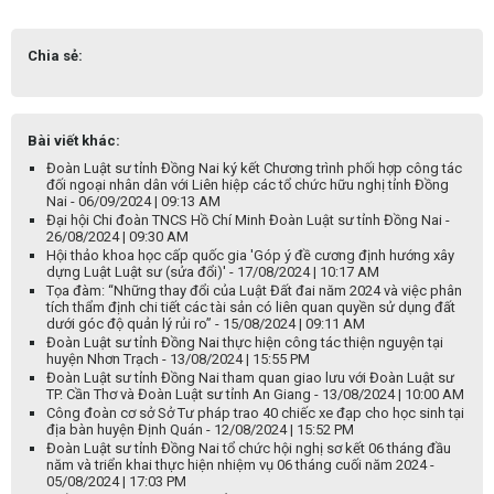
Chia sẻ:
Bài viết khác:
Đoàn Luật sư tỉnh Đồng Nai ký kết Chương trình phối hợp công tác
đối ngoại nhân dân với Liên hiệp các tổ chức hữu nghị tỉnh Đồng
Nai - 06/09/2024 | 09:13 AM
Đại hội Chi đoàn TNCS Hồ Chí Minh Đoàn Luật sư tỉnh Đồng Nai -
26/08/2024 | 09:30 AM
Hội thảo khoa học cấp quốc gia 'Góp ý đề cương định hướng xây
dựng Luật Luật sư (sửa đổi)' - 17/08/2024 | 10:17 AM
Tọa đàm: “Những thay đổi của Luật Đất đai năm 2024 và việc phân
tích thẩm định chi tiết các tài sản có liên quan quyền sử dụng đất
dưới góc độ quản lý rủi ro” - 15/08/2024 | 09:11 AM
Đoàn Luật sư tỉnh Đồng Nai thực hiện công tác thiện nguyện tại
huyện Nhơn Trạch - 13/08/2024 | 15:55 PM
Đoàn Luật sư tỉnh Đồng Nai tham quan giao lưu với Đoàn Luật sư
TP. Cần Thơ và Đoàn Luật sư tỉnh An Giang - 13/08/2024 | 10:00 AM
Công đoàn cơ sở Sở Tư pháp trao 40 chiếc xe đạp cho học sinh tại
địa bàn huyện Định Quán - 12/08/2024 | 15:52 PM
Đoàn Luật sư tỉnh Đồng Nai tổ chức hội nghị sơ kết 06 tháng đầu
năm và triển khai thực hiện nhiệm vụ 06 tháng cuối năm 2024 -
05/08/2024 | 17:03 PM