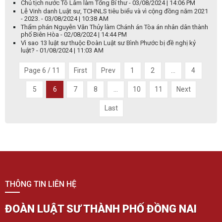
Chủ tịch nước Tô Lâm làm Tổng Bí thư - 03/08/2024 | 14:06 PM
Lễ Vinh danh Luật sư, TCHNLS tiêu biểu và vì cộng đồng năm 2021
- 2023. - 03/08/2024 | 10:38 AM
Thẩm phán Nguyễn Văn Thủy làm Chánh án Tòa án nhân dân thành
phố Biên Hòa - 02/08/2024 | 14:44 PM
Vì sao 13 luật sư thuộc Đoàn Luật sư Bình Phước bị đề nghị kỷ
luật? - 01/08/2024 | 11:03 AM
Page 6 / 11
First
Prev
1
2
...
4
5
6
7
8
...
10
11
Next
Last
THÔNG TIN LIÊN HỆ
ĐOÀN LUẬT SƯ THÀNH PHỐ ĐỒNG NAI