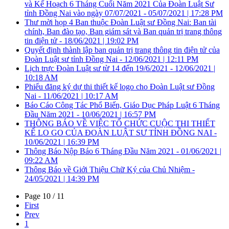
và Kế Hoạch 6 Tháng Cuối Năm 2021 Của Đoàn Luật Sư
tỉnh Đồng Nai vào ngày 07/07/2021 - 05/07/2021 | 17:28 PM
Thư mời họp 4 Ban thuộc Đoàn Luật sư Đồng Nai: Ban tài
chính, Ban đào tạo, Ban giám sát và Ban quản trị trang thông
tin điện tử - 18/06/2021 | 19:02 PM
Quyết định thành lập ban quản trị trang thông tin điện tử của
Đoàn Luật sư tỉnh Đồng Nai - 12/06/2021 | 12:11 PM
Lịch trực Đoàn Luật sư từ 14 đến 19/6/2021 - 12/06/2021 |
10:18 AM
Phiếu đăng ký dự thi thiết kế logo cho Đoàn Luật sư Đồng
Nai - 11/06/2021 | 10:17 AM
Báo Cáo Công Tác Phổ Biến, Giáo Dục Pháp Luật 6 Tháng
Đầu Năm 2021 - 10/06/2021 | 16:57 PM
THÔNG BÁO VỀ VIỆC TỔ CHỨC CUỘC THI THIẾT
KẾ LO GO CỦA ĐOÀN LUẬT SƯ TỈNH ĐỒNG NAI -
10/06/2021 | 16:39 PM
Thông Báo Nộp Báo 6 Tháng Đầu Năm 2021 - 01/06/2021 |
09:22 AM
Thông Báo về Giới Thiệu Chữ Ký của Chủ Nhiệm -
24/05/2021 | 14:39 PM
Page 10 / 11
First
Prev
1