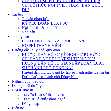
CLB LUẬT SƯ PHÁP CHẾ DOANH NGHIỆP
CHI HỘI HỮU NGHỊ VIỆT NAM - HÀN QUỐC
ĐLS
Tin tức
Tư vấn pháp luật
KỶ YẾU ĐOÀN LUẬT SƯ
Nghiên cứu & trao đổi
Văn bản
Thông báo
LỊCH CÔNG TÁC VÀ TRỰC TUẦN
NỢ PHÍ THÀNH VIÊN
Hướng dẫn, quy chế, quy định
HƯỚNG DẪN HỒ SƠ ĐỀ NGHỊ CẤP CHỨNG
CHỈ HÀNH NGHỀ LUẬT SƯ TỪ 01/7/2025
HƯỚNG DẪN HỒ SƠ GIA NHẬP ĐOÀN LUẬT
SƯ THÀNH PHỐ ĐỒNG NAI
Hướng dẫn thủ tục đăng ký tập sự hành nghề luật sư tại
Đoàn Luật sư thành phố Đồng Nai.
Nghiên cứu, trao đổi
Đào tạo bồi dưỡng
CSDL luật sư
Tra cứu Luật sư thành viên
Tra cứu Tổ chức hành nghề
Đăng nhập
Liên hệ