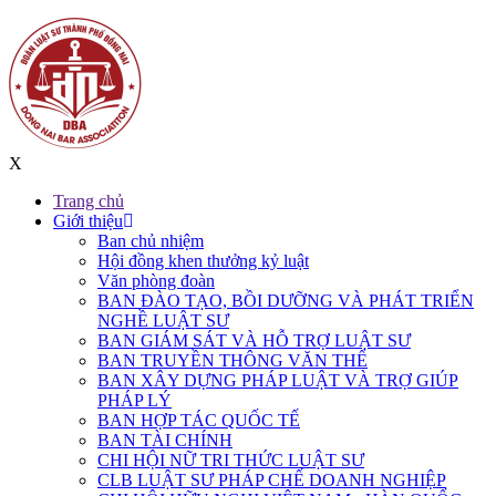
X
Trang chủ
Giới thiệu
Ban chủ nhiệm
Hội đồng khen thưởng kỷ luật
Văn phòng đoàn
BAN ĐÀO TẠO, BỒI DƯỠNG VÀ PHÁT TRIỂN
NGHỀ LUẬT SƯ
BAN GIÁM SÁT VÀ HỖ TRỢ LUẬT SƯ
BAN TRUYỀN THÔNG VĂN THỂ
BAN XÂY DỰNG PHÁP LUẬT VÀ TRỢ GIÚP
PHÁP LÝ
BAN HỢP TÁC QUỐC TẾ
BAN TÀI CHÍNH
CHI HỘI NỮ TRI THỨC LUẬT SƯ
CLB LUẬT SƯ PHÁP CHẾ DOANH NGHIỆP