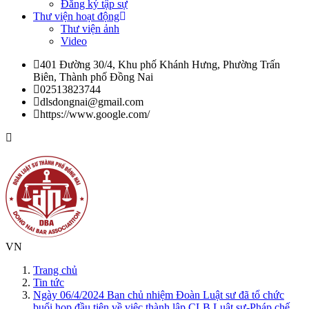
Đăng ký tập sự
Thư viện hoạt động
Thư viện ảnh
Video
401 Đường 30/4, Khu phố Khánh Hưng, Phường Trấn
Biên, Thành phố Đồng Nai
02513823744
dlsdongnai@gmail.com
https://www.google.com/
VN
Trang chủ
Tin tức
Ngày 06/4/2024 Ban chủ nhiệm Đoàn Luật sư đã tổ chức
buổi họp đầu tiên về việc thành lập CLB Luật sư-Pháp chế