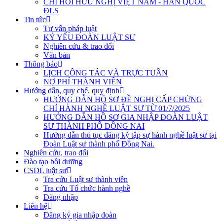
CHI HỘI HỮU NGHỊ VIỆT NAM - HÀN QUỐC
ĐLS
Tin tức
Tư vấn pháp luật
KỶ YẾU ĐOÀN LUẬT SƯ
Nghiên cứu & trao đổi
Văn bản
Thông báo
LỊCH CÔNG TÁC VÀ TRỰC TUẦN
NỢ PHÍ THÀNH VIÊN
Hướng dẫn, quy chế, quy định
HƯỚNG DẪN HỒ SƠ ĐỀ NGHỊ CẤP CHỨNG
CHỈ HÀNH NGHỀ LUẬT SƯ TỪ 01/7/2025
HƯỚNG DẪN HỒ SƠ GIA NHẬP ĐOÀN LUẬT
SƯ THÀNH PHỐ ĐỒNG NAI
Hướng dẫn thủ tục đăng ký tập sự hành nghề luật sư tại
Đoàn Luật sư thành phố Đồng Nai.
Nghiên cứu, trao đổi
Đào tạo bồi dưỡng
CSDL luật sư
Tra cứu Luật sư thành viên
Tra cứu Tổ chức hành nghề
Đăng nhập
Liên hệ
Đăng ký gia nhập đoàn