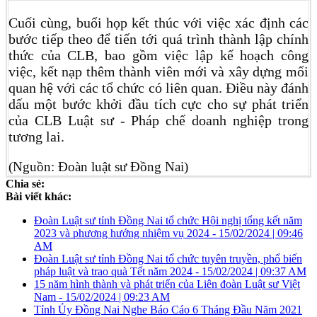
Cuối cùng, buổi họp kết thúc với việc xác định các
bước tiếp theo để tiến tới quá trình thành lập chính
thức của CLB, bao gồm việc lập kế hoạch công
việc, kết nạp thêm
thành viên mới và xây dựng mối
quan hệ với các tổ chức có liên quan. Điều này đánh
dấu một bước khởi đầu tích cực cho sự phát triển
của CLB Luật sư - Pháp chế doanh nghiệp trong
tương lai.
(Nguồn: Đoàn luật sư Đồng Nai)
Chia sẻ:
Bài viết khác:
Đoàn Luật sư tỉnh Đồng Nai tổ chức Hội nghị tổng kết năm
2023 và phương hướng nhiệm vụ 2024 - 15/02/2024 | 09:46
AM
Đoàn Luật sư tỉnh Đồng Nai tổ chức tuyên truyền, phổ biến
pháp luật và trao quà Tết năm 2024 - 15/02/2024 | 09:37 AM
15 năm hình thành và phát triển của Liên đoàn Luật sư Việt
Nam - 15/02/2024 | 09:23 AM
Tỉnh Ủy Đồng Nai Nghe Báo Cáo 6 Tháng Đầu Năm 2021