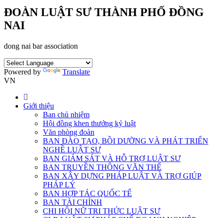
ĐOÀN LUẬT SƯ THÀNH PHỐ ĐỒNG
NAI
dong nai bar association
Powered by
Translate
VN
Giới thiệu
Ban chủ nhiệm
Hội đồng khen thưởng kỷ luật
Văn phòng đoàn
BAN ĐÀO TẠO, BỒI DƯỠNG VÀ PHÁT TRIỂN
NGHỀ LUẬT SƯ
BAN GIÁM SÁT VÀ HỖ TRỢ LUẬT SƯ
BAN TRUYỀN THÔNG VĂN THỂ
BAN XÂY DỰNG PHÁP LUẬT VÀ TRỢ GIÚP
PHÁP LÝ
BAN HỢP TÁC QUỐC TẾ
BAN TÀI CHÍNH
CHI HỘI NỮ TRI THỨC LUẬT SƯ