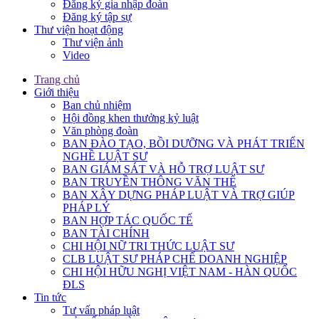
Đăng ký gia nhập đoàn
Đăng ký tập sự
Thư viện hoạt động
Thư viện ảnh
Video
Trang chủ
Giới thiệu
Ban chủ nhiệm
Hội đồng khen thưởng kỷ luật
Văn phòng đoàn
BAN ĐÀO TẠO, BỒI DƯỠNG VÀ PHÁT TRIỂN
NGHỀ LUẬT SƯ
BAN GIÁM SÁT VÀ HỖ TRỢ LUẬT SƯ
BAN TRUYỀN THÔNG VĂN THỂ
BAN XÂY DỰNG PHÁP LUẬT VÀ TRỢ GIÚP
PHÁP LÝ
BAN HỢP TÁC QUỐC TẾ
BAN TÀI CHÍNH
CHI HỘI NỮ TRI THỨC LUẬT SƯ
CLB LUẬT SƯ PHÁP CHẾ DOANH NGHIỆP
CHI HỘI HỮU NGHỊ VIỆT NAM - HÀN QUỐC
ĐLS
Tin tức
Tư vấn pháp luật