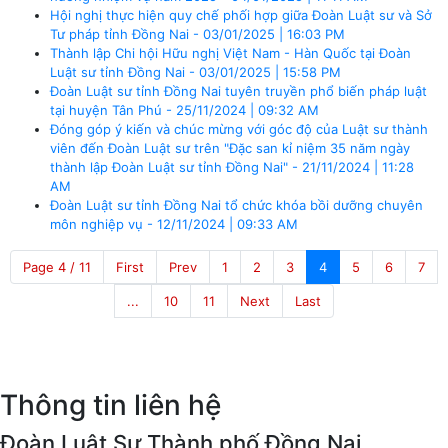
Hội nghị thực hiện quy chế phối hợp giữa Đoàn Luật sư và Sở
Tư pháp tỉnh Đồng Nai - 03/01/2025 | 16:03 PM
Thành lập Chi hội Hữu nghị Việt Nam - Hàn Quốc tại Đoàn
Luật sư tỉnh Đồng Nai - 03/01/2025 | 15:58 PM
Đoàn Luật sư tỉnh Đồng Nai tuyên truyền phổ biến pháp luật
tại huyện Tân Phú - 25/11/2024 | 09:32 AM
Đóng góp ý kiến và chúc mừng với góc độ của Luật sư thành
viên đến Đoàn Luật sư trên "Đặc san kỉ niệm 35 năm ngày
thành lập Đoàn Luật sư tỉnh Đồng Nai" - 21/11/2024 | 11:28
AM
Đoàn Luật sư tỉnh Đồng Nai tổ chức khóa bồi dưỡng chuyên
môn nghiệp vụ - 12/11/2024 | 09:33 AM
Page 4 / 11
First
Prev
1
2
3
4
5
6
7
...
10
11
Next
Last
Thông tin liên hệ
Đoàn Luật Sư Thành phố Đồng Nai