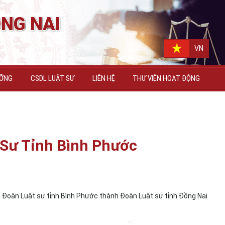
NG NAI
N
VN
ƯỠNG
CSDL LUẬT SƯ
LIÊN HỆ
THƯ VIỆN HOẠT ĐỘNG
 Sư Tỉnh Bình Phước
à Đoàn Luật sư tỉnh Bình Phước thành Đoàn Luật sư tỉnh Đồng Nai