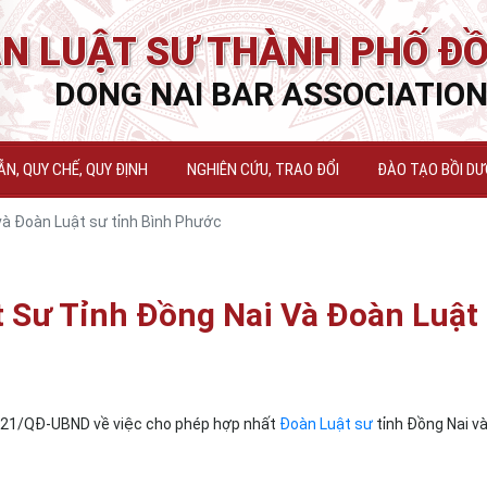
N LUẬT SƯ THÀNH PHỐ ĐỒ
DONG NAI BAR ASSOCIATIO
N, QUY CHẾ, QUY ĐỊNH
NGHIÊN CỨU, TRAO ĐỔI
ĐÀO TẠO BỒI D
và Đoàn Luật sư tỉnh Bình Phước
 Sư Tỉnh Đồng Nai Và Đoàn Luật
221/QĐ-UBND về việc cho phép hợp nhất
Đoàn Luật sư
tỉnh Đồng Nai v