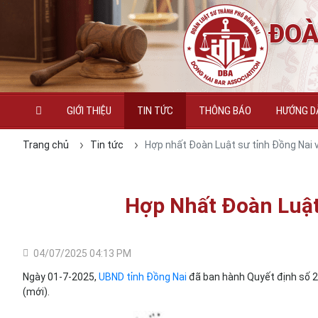
ĐOÀ
GIỚI THIỆU
TIN TỨC
THÔNG BÁO
HƯỚNG DẪ
Trang chủ
Tin tức
Hợp nhất Đoàn Luật sư tỉnh Đồng Nai 
Hợp Nhất Đoàn Luật
04/07/2025 04:13 PM
Ngày 01-7-2025,
UBND tỉnh Đồng Nai
đã ban hành Quyết định số 
(mới).