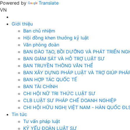
Powered by
Translate
VN
Giới thiệu
Ban chủ nhiệm
Hội đồng khen thưởng kỷ luật
Văn phòng đoàn
BAN ĐÀO TẠO, BỒI DƯỠNG VÀ PHÁT TRIỂN NG
BAN GIÁM SÁT VÀ HỖ TRỢ LUẬT SƯ
BAN TRUYỀN THÔNG VĂN THỂ
BAN XÂY DỰNG PHÁP LUẬT VÀ TRỢ GIÚP PHÁP
BAN HỢP TÁC QUỐC TẾ
BAN TÀI CHÍNH
CHI HỘI NỮ TRI THỨC LUẬT SƯ
CLB LUẬT SƯ PHÁP CHẾ DOANH NGHIỆP
CHI HỘI HỮU NGHỊ VIỆT NAM - HÀN QUỐC ĐL
Tin tức
Tư vấn pháp luật
KỶ YẾU ĐOÀN LUẬT SƯ