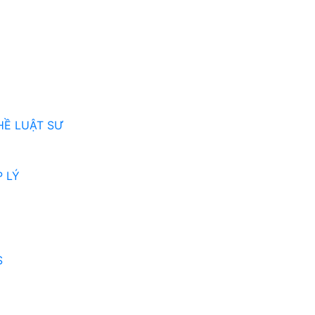
HỀ LUẬT SƯ
 LÝ
S