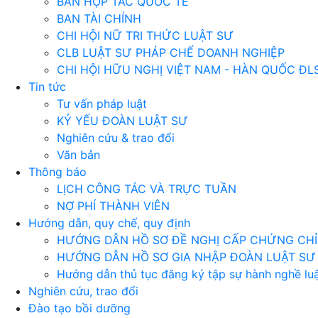
BAN HỢP TÁC QUỐC TẾ
BAN TÀI CHÍNH
CHI HỘI NỮ TRI THỨC LUẬT SƯ
CLB LUẬT SƯ PHÁP CHẾ DOANH NGHIỆP
CHI HỘI HỮU NGHỊ VIỆT NAM - HÀN QUỐC ĐL
Tin tức
Tư vấn pháp luật
KỶ YẾU ĐOÀN LUẬT SƯ
Nghiên cứu & trao đổi
Văn bản
Thông báo
LỊCH CÔNG TÁC VÀ TRỰC TUẦN
NỢ PHÍ THÀNH VIÊN
Hướng dẫn, quy chế, quy định
HƯỚNG DẪN HỒ SƠ ĐỀ NGHỊ CẤP CHỨNG CHỈ 
HƯỚNG DẪN HỒ SƠ GIA NHẬP ĐOÀN LUẬT SƯ
Hướng dẫn thủ tục đăng ký tập sự hành nghề luậ
Nghiên cứu, trao đổi
Đào tạo bồi dưỡng