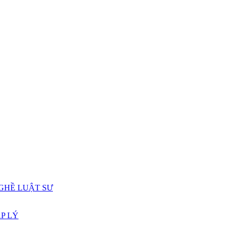
GHỀ LUẬT SƯ
P LÝ