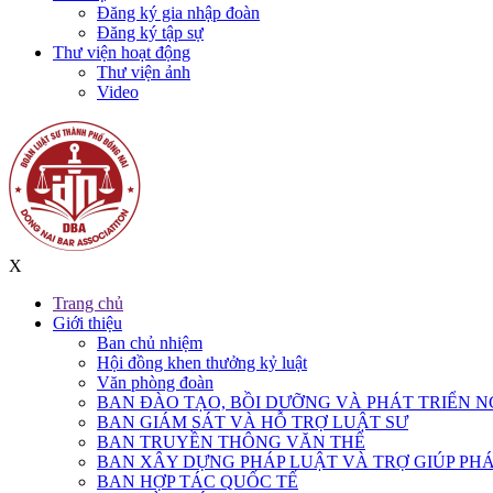
Đăng ký gia nhập đoàn
Đăng ký tập sự
Thư viện hoạt động
Thư viện ảnh
Video
X
Trang chủ
Giới thiệu
Ban chủ nhiệm
Hội đồng khen thưởng kỷ luật
Văn phòng đoàn
BAN ĐÀO TẠO, BỒI DƯỠNG VÀ PHÁT TRIỂN N
BAN GIÁM SÁT VÀ HỖ TRỢ LUẬT SƯ
BAN TRUYỀN THÔNG VĂN THỂ
BAN XÂY DỰNG PHÁP LUẬT VÀ TRỢ GIÚP PHÁ
BAN HỢP TÁC QUỐC TẾ