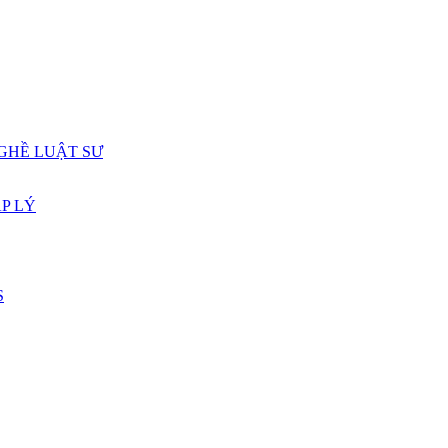
GHỀ LUẬT SƯ
P LÝ
S