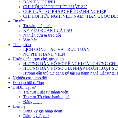
BAN TÀI CHÍNH
CHI HỘI NỮ TRI THỨC LUẬT SƯ
CLB LUẬT SƯ PHÁP CHẾ DOANH NGHIỆP
CHI HỘI HỮU NGHỊ VIỆT NAM - HÀN QUỐC ĐL
Tin tức
Tư vấn pháp luật
KỶ YẾU ĐOÀN LUẬT SƯ
Nghiên cứu & trao đổi
Văn bản
Thông báo
LỊCH CÔNG TÁC VÀ TRỰC TUẦN
NỢ PHÍ THÀNH VIÊN
Hướng dẫn, quy chế, quy định
HƯỚNG DẪN HỒ SƠ ĐỀ NGHỊ CẤP CHỨNG CHỈ H
HƯỚNG DẪN HỒ SƠ GIA NHẬP ĐOÀN LUẬT SƯ
Hướng dẫn thủ tục đăng ký tập sự hành nghề luật sư tại
Nghiên cứu, trao đổi
Đào tạo bồi dưỡng
CSDL luật sư
Tra cứu Luật sư thành viên
Tra cứu Tổ chức hành nghề
Đăng nhập
Liên hệ
Đăng ký gia nhập đoàn
Đăng ký tập sự