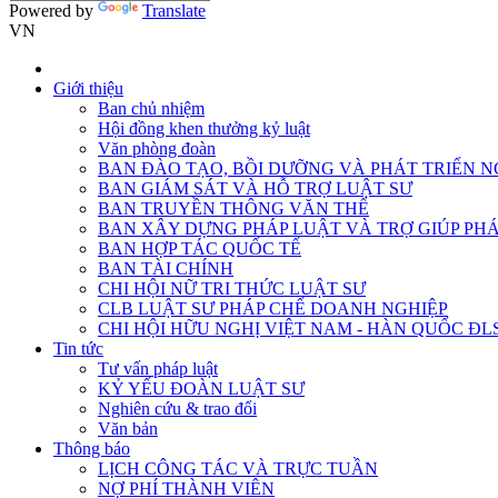
Powered by
Translate
VN
Giới thiệu
Ban chủ nhiệm
Hội đồng khen thưởng kỷ luật
Văn phòng đoàn
BAN ĐÀO TẠO, BỒI DƯỠNG VÀ PHÁT TRIỂN N
BAN GIÁM SÁT VÀ HỖ TRỢ LUẬT SƯ
BAN TRUYỀN THÔNG VĂN THỂ
BAN XÂY DỰNG PHÁP LUẬT VÀ TRỢ GIÚP PHÁ
BAN HỢP TÁC QUỐC TẾ
BAN TÀI CHÍNH
CHI HỘI NỮ TRI THỨC LUẬT SƯ
CLB LUẬT SƯ PHÁP CHẾ DOANH NGHIỆP
CHI HỘI HỮU NGHỊ VIỆT NAM - HÀN QUỐC ĐL
Tin tức
Tư vấn pháp luật
KỶ YẾU ĐOÀN LUẬT SƯ
Nghiên cứu & trao đổi
Văn bản
Thông báo
LỊCH CÔNG TÁC VÀ TRỰC TUẦN
NỢ PHÍ THÀNH VIÊN