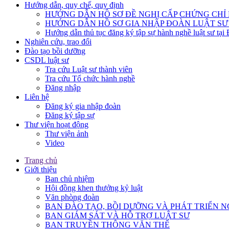
Hướng dẫn, quy chế, quy định
HƯỚNG DẪN HỒ SƠ ĐỀ NGHỊ CẤP CHỨNG CHỈ H
HƯỚNG DẪN HỒ SƠ GIA NHẬP ĐOÀN LUẬT SƯ
Hướng dẫn thủ tục đăng ký tập sự hành nghề luật sư tại
Nghiên cứu, trao đổi
Đào tạo bồi dưỡng
CSDL luật sư
Tra cứu Luật sư thành viên
Tra cứu Tổ chức hành nghề
Đăng nhập
Liên hệ
Đăng ký gia nhập đoàn
Đăng ký tập sự
Thư viện hoạt động
Thư viện ảnh
Video
Trang chủ
Giới thiệu
Ban chủ nhiệm
Hội đồng khen thưởng kỷ luật
Văn phòng đoàn
BAN ĐÀO TẠO, BỒI DƯỠNG VÀ PHÁT TRIỂN N
BAN GIÁM SÁT VÀ HỖ TRỢ LUẬT SƯ
BAN TRUYỀN THÔNG VĂN THỂ