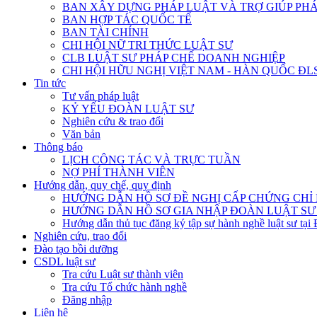
BAN XÂY DỰNG PHÁP LUẬT VÀ TRỢ GIÚP PHÁ
BAN HỢP TÁC QUỐC TẾ
BAN TÀI CHÍNH
CHI HỘI NỮ TRI THỨC LUẬT SƯ
CLB LUẬT SƯ PHÁP CHẾ DOANH NGHIỆP
CHI HỘI HỮU NGHỊ VIỆT NAM - HÀN QUỐC ĐL
Tin tức
Tư vấn pháp luật
KỶ YẾU ĐOÀN LUẬT SƯ
Nghiên cứu & trao đổi
Văn bản
Thông báo
LỊCH CÔNG TÁC VÀ TRỰC TUẦN
NỢ PHÍ THÀNH VIÊN
Hướng dẫn, quy chế, quy định
HƯỚNG DẪN HỒ SƠ ĐỀ NGHỊ CẤP CHỨNG CHỈ H
HƯỚNG DẪN HỒ SƠ GIA NHẬP ĐOÀN LUẬT SƯ
Hướng dẫn thủ tục đăng ký tập sự hành nghề luật sư tại
Nghiên cứu, trao đổi
Đào tạo bồi dưỡng
CSDL luật sư
Tra cứu Luật sư thành viên
Tra cứu Tổ chức hành nghề
Đăng nhập
Liên hệ