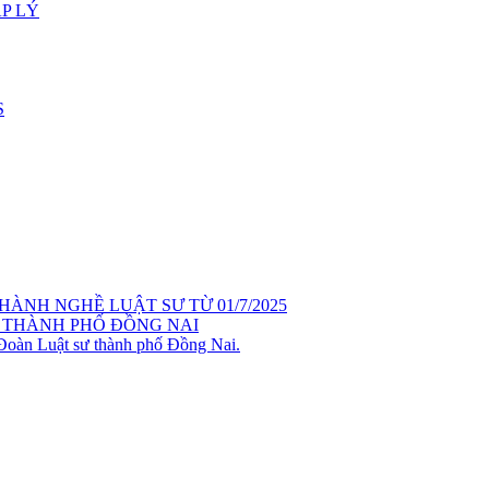
P LÝ
S
ÀNH NGHỀ LUẬT SƯ TỪ 01/7/2025
 THÀNH PHỐ ĐỒNG NAI
 Đoàn Luật sư thành phố Đồng Nai.