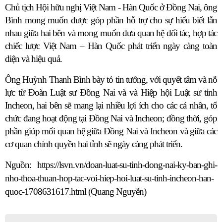
Chủ tịch Hội hữu nghị Việt Nam - Hàn Quốc ở Đồng Nai, ông
Bình mong muốn được góp phần hỗ trợ cho sự hiểu biết lẫn
nhau giữa hai bên và mong muốn đưa quan hệ đối tác, hợp tác
chiếc lược Việt Nam – Hàn Quốc phát triển ngày càng toàn
diện và hiệu quả.
Ông Huỳnh Thanh Bình bày tỏ tin tưởng, với quyết tâm và nỗ
lực từ Đoàn Luật sư Đồng Nai và và Hiệp hội Luật sư tỉnh
Incheon, hai bên sẽ mang lại nhiều lợi ích cho các cá nhân, tổ
chức đang hoạt động tại Đồng Nai và Incheon; đồng thời, góp
phần giúp mối quan hệ giữa Đồng Nai và Incheon và giữa các
cơ quan chính quyền hai tỉnh sẽ ngày càng phát triển.
Nguồn: https://lsvn.vn/doan-luat-su-tinh-dong-nai-ky-ban-ghi-
nho-thoa-thuan-hop-tac-voi-hiep-hoi-luat-su-tinh-incheon-han-
quoc-1708631617.html (Quang Nguyễn)