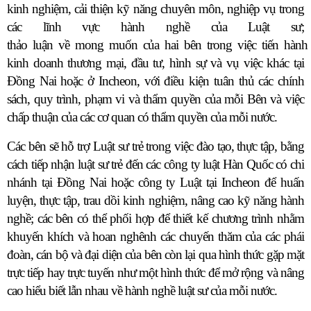
kinh nghiệm, cải thiện kỹ năng chuyên môn, nghiệp vụ trong
các lĩnh vực hành nghề của Luật sư;
thảo
luận
về
mong
muốn
của
hai
bên
trong
việc
tiến
hành
kinh doanh thương mại, đầu tư, hình sự và vụ việc khác tại
Đồng Nai hoặc ở Incheon, với điều kiện tuân thủ các chính
sách, quy trình, phạm vi và thẩm quyền của mỗi Bên và việc
chấp thuận của các cơ quan có thẩm quyền của mỗi nước.
Các bên sẽ hỗ trợ Luật sư trẻ trong việc đào tạo, thực tập, bằng
cách tiếp nhận luật sư trẻ đến các công ty luật Hàn Quốc có chi
nhánh tại Đồng Nai hoặc công ty Luật tại Incheon để huấn
luyện, thực tập, trau dồi kinh nghiệm, nâng cao kỹ năng hành
nghề; các bên có thể phối hợp để thiết kế chương trình nhằm
khuyến khích và hoan nghênh các chuyến thăm của các phái
đoàn, cán bộ và đại diện của bên còn lại qua hình thức gặp mặt
trực tiếp hay trực tuyến như một hình thức để mở rộng và nâng
cao hiểu biết lẫn nhau về hành nghề luật sư của mỗi nước.