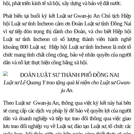
hội, phát triển kinh tế xã hội, xây dựng và bảo vệ đất nước.
Phát biểu tại buổi ký kết Luật sư Gwan-ju An Chủ tịch Hiệp
hội Luật sư tỉnh Incheon cảm ơn Đoàn Luật sư tỉnh Đồng Nai
vì sự tiếp đón trọng thị dành cho Đoàn, và cho biết Hiệp hội
Luật sư tỉnh Incheon có số lượng thành viên hành nghề
khoảng 800 Luật sư,
Hiệp hội Luật sư tỉnh Incheon là một tổ
chức mang tính chất công cộng, bảo vệ nhân quyền của người
dân và nỗ lực thực hiện công bằng xã hội.
Luật sư Lê Quang Y trao tặng quà kỉ niệm cho Luật sư Gwan-
ju An.
Theo Luật sư
Gwan-ju An, thông qua việc ký kết này hai bên
sẽ cung cấp các dịch vụ pháp lý để bảo vệ quyền lợi của người
dân và doanh nghiệp và tiếp tục trao đổi thông qua việc giao
lưu trao đổi nghiệp vụ về Luật sư, đào tạo Luật sư, tổ chức các
cuộc họp, hội thảo giữa các bên ngày càng thiết thực sẽ góp