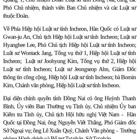
Phó Chủ nhiệm, thành viên Ban Chủ nhiệm và các Luật sư
thuộc Đoàn.
Về Phía Hiệp hội Luật sư tỉnh Incheon, Hàn Quốc có Luật sư
Gwan-ju An, Chủ tịch Hiệp hội Luật sư tỉnh Incheon; Luật sư
Hyanghee Lee, Phó Chủ tịch Hiệp hội Luật sư tỉnh Incheon;
Luât sư Wontack Jang, Tổng vụ thứ 1, Hiệp hội Luật sư tỉnh
Incheon;
Luật sư Joohyung Kim, Tổng vụ thứ 2, Hiệp hội
Luật sư tỉnh Incheon; Luật sư Jeongseop Ahn, Giám Đốc
thông tin công cộng, Hiệp hội Luật sư tỉnh Incheon; bà Bomin
Kim, Chánh văn phòng, Hiệp hội Luật sư tỉnh Incheon.
Đại diện chính quyền tỉnh Đồng Nai có ông Huỳnh Thanh
Bình, Ủy viên Ban Thường vụ Tỉnh ủy, Chủ nhiệm Ủy ban
Kiểm tra Tỉnh ủy, Chủ tịch Hội hữu nghị Việt Nam -
Hàn
Quốc tại Đồng Nai; ông Nguyễn Viết Thắng, Phó Giám đốc
Sở Ngoại vụ; ông Lê Xuân Quý, Chánh Văn phòng -
Trưởng
phòng Hành chính và Bổ trợ Tư pháp, Sở Tư pháp.