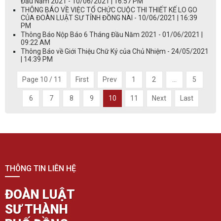
Đầu Năm 2021 - 10/06/2021 | 16:57 PM
THÔNG BÁO VỀ VIỆC TỔ CHỨC CUỘC THI THIẾT KẾ LO GO
CỦA ĐOÀN LUẬT SƯ TỈNH ĐỒNG NAI - 10/06/2021 | 16:39
PM
Thông Báo Nộp Báo 6 Tháng Đầu Năm 2021 - 01/06/2021 |
09:22 AM
Thông Báo về Giới Thiệu Chữ Ký của Chủ Nhiệm - 24/05/2021
| 14:39 PM
Page 10 / 11
First
Prev
1
2
...
5
6
7
8
9
10
11
Next
Last
THÔNG TIN LIÊN HỆ
ĐOÀN LUẬT
SƯ THÀNH