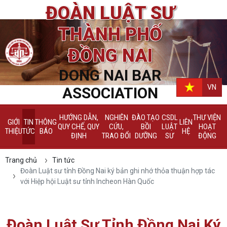
ĐOÀN LUẬT SƯ
THÀNH PHỐ
ĐỒNG NAI
DONG NAI BAR
VN
ASSOCIATION
HƯỚNG DẪN,
NGHIÊN
ĐÀO TẠO
CSDL
THƯ VIỆN
GIỚI
TIN
THÔNG
LIÊN
QUY CHẾ, QUY
CỨU,
BỒI
LUẬT
HOẠT
THIỆU
TỨC
BÁO
HỆ
ĐỊNH
TRAO ĐỔI
DƯỠNG
SƯ
ĐỘNG
Trang chủ
Tin tức
Đoàn Luật sư tỉnh Đồng Nai ký bản ghi nhớ thỏa thuận hợp tác
với Hiệp hội Luật sư tỉnh Incheon Hàn Quốc
Đoàn Luật Sư Tỉnh Đồng Nai Ký