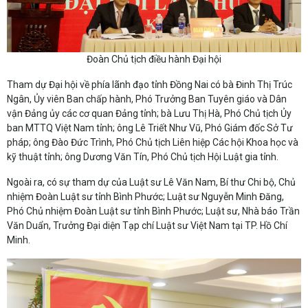
Đoàn Chủ tịch điều hành Đại hội
Tham dự Đại hội về phía lãnh đạo tỉnh Đồng Nai có bà Đinh Thị Trúc
Ngân, Ủy viên Ban chấp hành, Phó Trưởng Ban Tuyên giáo và Dân
vận Đảng ủy các cơ quan Đảng tỉnh; bà Lưu Thị Hà, Phó Chủ tịch Ủy
ban MTTQ Việt Nam tỉnh; ông Lê Triết Như Vũ, Phó Giám đốc Sở Tư
pháp; ông Đào Đức Trình, Phó Chủ tịch Liên hiệp Các hội Khoa học và
kỹ thuật tỉnh; ông Dương Văn Tín, Phó Chủ tịch Hội Luật gia tỉnh.
Ngoài ra, có sự tham dự của Luật sư Lê Văn Nam, Bí thư Chi bộ, Chủ
nhiệm Đoàn Luật sư tỉnh Bình Phước; Luật sư Nguyễn Minh Đăng,
Phó Chủ nhiệm Đoàn Luật sư tỉnh Bình Phước; Luật sư, Nhà báo Trần
Văn Duẩn, Trưởng Đại diện Tạp chí Luật sư Việt Nam tại TP. Hồ Chí
Minh.