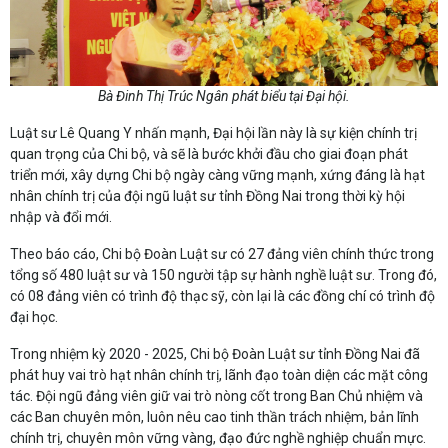
Bà Đinh Thị Trúc Ngân phát biểu tại Đại hội.
Luật sư Lê Quang Y nhấn mạnh, Đại hội lần này là sự kiện chính trị
quan trọng của Chi bộ, và sẽ là bước khởi đầu cho giai đoạn phát
triển mới, xây dựng Chi bộ ngày càng vững mạnh, xứng đáng là hạt
nhân chính trị của đội ngũ luật sư tỉnh Đồng Nai trong thời kỳ hội
nhập và đổi mới.
Theo báo cáo, Chi bộ Đoàn Luật sư có 27 đảng viên chính thức trong
tổng số 480 luật sư và 150 người tập sự hành nghề luật sư. Trong đó,
có 08 đảng viên có trình độ thạc sỹ, còn lại là các đồng chí có trình độ
đại học.
Trong nhiệm kỳ 2020 - 2025, Chi bộ Đoàn Luật sư tỉnh Đồng Nai đã
phát huy vai trò hạt nhân chính trị, lãnh đạo toàn diện các mặt công
tác. Đội ngũ đảng viên giữ vai trò nòng cốt trong Ban Chủ nhiệm và
các Ban chuyên môn, luôn nêu cao tinh thần trách nhiệm, bản lĩnh
chính trị, chuyên môn vững vàng, đạo đức nghề nghiệp chuẩn mực.