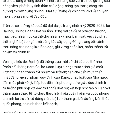
tổ chức; tăng cường đoàn kết nội bộ, nâng cao vai trò nêu gương của
đảng viên, phát huy tinh thần chủ động, sáng tạo trong công tác,
hướng tới xây dựng đội ngũ luật sư “vững về chính trị, giỏi về chuyên
môn, trong sáng về đạo đức.
Trên cơ sở những kết quả đã đạt được trong nhiệm kỳ 2020-2025, tại
Đại hội, Chi bộ Đoàn Luật sư tỉnh Đồng Nai đã đề ra phương hướng,
mục tiêu, nhiệm vụ cụ thể cho nhiệm kỳ mới, bám sát yêu cầu phát
triển nghề luật sư gắn với công tác xây dựng Đảng trong bối cảnh
mới; nâng cao năng lực lãnh đạo, giữ vững đoàn kết, hoàn thành tốt
nhiệm vụ chính trị.
Với mục tiêu đó, Đại hội đã thông qua một số chỉ tiêu cụ thể như:
Phấn đấu hàng năm Chi bộ Đoàn Luật sư đạt mức đánh giá chất
lượng từ hoàn thành tốt nhiệm vụ trở lên; hạn chế đến mức thấp
nhất đảng viên vi phạm quy định của Đảng, pháp luật của Nhà nước
đến mức phải xử lý; Tiếp tục đổi mới phương thức giáo dục chính trị
tư tưởng phù hợp với đặc thù nghề luật sư; kết hợp học tập lý luận với
thăm quan thực tế; tổ chức thực hiện hiệu quả nhiệm vụ quốc phòng
an ninh tại trụ sở; cử đảng viên, luật sư tham gia bồi dưỡng kiến thức
quốc phòng, an ninh theo kế hoạch;