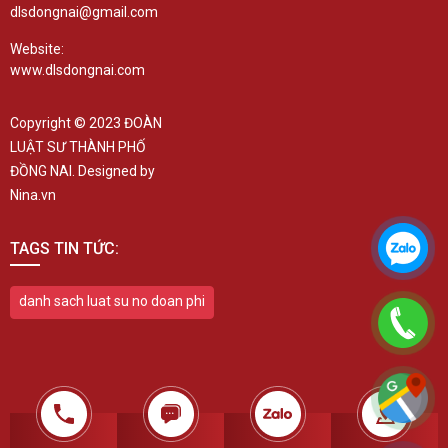
dlsdongnai@gmail.com
Website:
www.dlsdongnai.com
Copyright © 2023 ĐOÀN
LUẬT SƯ THÀNH PHỐ
ĐỒNG NAI. Designed by
Nina.vn
TAGS TIN TỨC:
danh sach luat su no doan phi