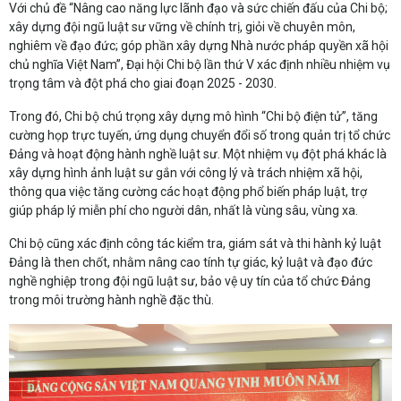
Với chủ đề “Nâng cao năng lực lãnh đạo và sức chiến đấu của Chi bộ;
xây dựng đội ngũ luật sư vững về chính trị, giỏi về chuyên môn,
nghiêm về đạo đức; góp phần xây dựng Nhà nước pháp quyền xã hội
chủ nghĩa Việt Nam”, Đại hội Chi bộ lần thứ V xác định nhiều nhiệm vụ
trọng tâm và đột phá cho giai đoạn 2025 - 2030.
Trong đó, Chi bộ chú trọng xây dựng mô hình “Chi bộ điện tử”, tăng
cường họp trực tuyến, ứng dụng chuyển đổi số trong quản trị tổ chức
Đảng và hoạt động hành nghề luật sư. Một nhiệm vụ đột phá khác là
xây dựng hình ảnh luật sư gắn với công lý và trách nhiệm xã hội,
thông qua việc tăng cường các hoạt động phổ biến pháp luật, trợ
giúp pháp lý miễn phí cho người dân, nhất là vùng sâu, vùng xa.
Chi bộ cũng xác định công tác kiểm tra, giám sát và thi hành kỷ luật
Đảng là then chốt, nhằm nâng cao tính tự giác, kỷ luật và đạo đức
nghề nghiệp trong đội ngũ luật sư, bảo vệ uy tín của tổ chức Đảng
trong môi trường hành nghề đặc thù.