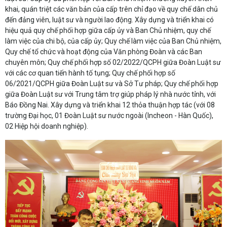
khai, quán triệt các văn bản của cấp trên chỉ đạo về quy chế dân chủ
đến đảng viên, luật sư và người lao động. Xây dựng và triển khai có
hiệu quả quy chế phối hợp giữa cấp ủy và Ban Chủ nhiệm, quy chế
làm việc của chi bộ, của cấp ủy; Quy chế làm việc của Ban Chủ nhiệm,
Quy chế tổ chức và hoạt động của Văn phòng Đoàn và các Ban
chuyên môn; Quy chế phối hợp số 02/2022/QCPH giữa Đoàn Luật sư
với các cơ quan tiến hành tố tụng; Quy chế phối hợp số
06/2021/QCPH giữa Đoàn Luật sư và Sở Tư pháp; Quy chế phối hợp
giữa Đoàn Luật sư với Trung tâm trợ giúp pháp lý nhà nước tỉnh, với
Báo Đồng Nai. Xây dựng và triển khai 12 thỏa thuận hợp tác (với 08
trường Đại học, 01 Đoàn Luật sư nước ngoài (Incheon - Hàn Quốc),
02 Hiệp hội doanh nghiệp).