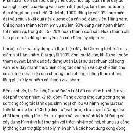
Phấn đấu 100% cán bộ, đảng viên được học tập, quán triệt đầy đủ
các nghị quyết của Đảng và chuyên đề học tập, làm theo tư tưởng,
đạo đức, phong cách Hồ Chí Minh; 100% đăng ký và 90% thực hiện
đạt yêu cầu về kết quả nêu gương của cán bộ, đảng viên. Hằng năm,
Chi bộ hoàn thành tốt nhiệm vụ trở lên; 90% đảng viên hoàn thành
tốt nhiệm vụ, trong đó 15 - 20% hoàn thành xuất sắc. Hoàn thành chỉ
tiêu phát triển đảng theo yêu cầu của Đảng ủy cấp trên.
Chi bộ triển khai xây dựng và thực hiện đầy đủ Chương trình kiểm tra,
giám sát hằng năm. Giải quyết 100% đơn thư tố cáo, khiếu nại thuộc
thẩm quyền; Lãnh đạo xây dựng Đoàn Luật sư đạt chuẩn đời sống
văn hóa; đẩy mạnh thực hiện công tác dân vận và quy chế dân chủ
cơ sở; triển khai hiệu quả chương trình phòng, chống tham nhũng,
lãng phí, xử lý nghiêm các hành vi vi phạm.
Bên cạnh đó, tại Đại hội, Chi bộ Đoàn Luật đã xác định ba nhiệm vụ
đột phá trong nhiệm kỳ tới, gồm: Tăng cường ứng dụng công nghệ
số trong công tác lãnh đạo, sinh hoạt chi bộ và hành nghề luật sư;
triển khai mô hình “Chi bộ điện tử” và hội họp trực tuyến; Nâng cao
chất lượng công tác kiểm tra, giám sát và thi hành kỷ luật Đảng và
xây dựng hình ảnh luật sư gắn với trách nhiệm xã hội, phụng sự công
lý, thông qua trợ giúp pháp lý miễn phí và các hoạt động cộng đồng.