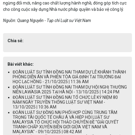
ngừng đổi mới, nâng cao chất lượng hành nghề, đóng góp tích cực
cho công cuộc xây dựng Nhà nước pháp quyền và bảo vệ công lý.
Nguồn: Quang Nguyễn - Tạp chí Luật sư Việt Nam
Chia sẻ:
Bài viết khác:
ĐOÀN LUẬT SƯ TỈNH ĐỒNG NAI THAM DỰ LỄ KHÁNH THÀNH
PHÒNG DIỄN ÁN VÀ PHIÊN TÒA GIẢ ĐỊNH TẠI TRƯỜNG ĐẠI
HỌC LẠC HỒNG - 21/10/2025 | 11:36 AM
ĐOÀN LUẬT SƯ TỈNH ĐỒNG NAI THAM DỰ HỘI NGHỊ THƯỜNG
NIÊN LAWASIA 2025 TẠI HÀ NỘI - 13/10/2025 | 14:24 PM
ĐOÀN LUẬT SƯ TỈNH ĐỒNG NAI TỔ CHỨC LỄ KỶ NIỆM 80
NĂM NGÀY TRUYỀN THỐNG LUẬT SƯ VIỆT NAM -
13/10/2025 | 10:36 AM
ĐOÀN LUẬT SƯ ĐỒNG NAI PHỐI HỢP CÙNG TRUNG TÂM
TRỌNG TÀI QUỐC TẾ CHÂU Á VÀ HIỆP HỘI LUẬT SƯ
MALAYSIA TỔ CHỨC HỘI THẢO CHUYÊN ĐỀ "GIẢI QUYẾT
TRANH CHẤP XUYÊN BIÊN GIỚI GIỮA VIỆT NAM VÀ
MALAYSIA" - 09/10/2025 | 08:42 AM