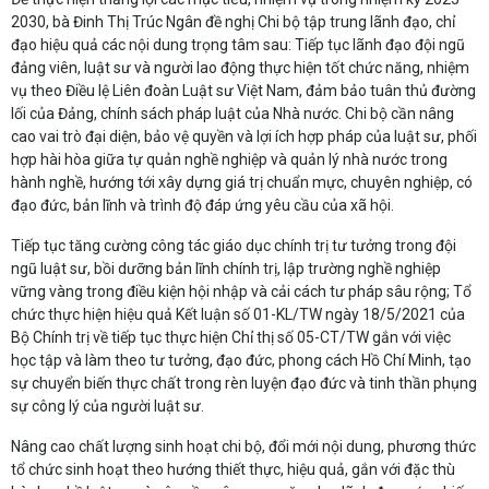
2030, bà Đinh Thị Trúc Ngân đề nghị Chi bộ tập trung lãnh đạo, chỉ
đạo hiệu quả các nội dung trọng tâm sau: Tiếp tục lãnh đạo đội ngũ
đảng viên, luật sư và người lao động thực hiện tốt chức năng, nhiệm
vụ theo Điều lệ Liên đoàn Luật sư Việt Nam, đảm bảo tuân thủ đường
lối của Đảng, chính sách pháp luật của Nhà nước. Chi bộ cần nâng
cao vai trò đại diện, bảo vệ quyền và lợi ích hợp pháp của luật sư, phối
hợp hài hòa giữa tự quản nghề nghiệp và quản lý nhà nước trong
hành nghề, hướng tới xây dựng giá trị chuẩn mực, chuyên nghiệp, có
đạo đức, bản lĩnh và trình độ đáp ứng yêu cầu của xã hội.
Tiếp tục tăng cường công tác giáo dục chính trị tư tưởng trong đội
ngũ luật sư, bồi dưỡng bản lĩnh chính trị, lập trường nghề nghiệp
vững vàng trong điều kiện hội nhập và cải cách tư pháp sâu rộng; Tổ
chức thực hiện hiệu quả Kết luận số 01-KL/TW ngày 18/5/2021 của
Bộ Chính trị về tiếp tục thực hiện Chỉ thị số 05-CT/TW gắn với việc
học tập và làm theo tư tưởng, đạo đức, phong cách Hồ Chí Minh, tạo
sự chuyển biến thực chất trong rèn luyện đạo đức và tinh thần phụng
sự công lý của người luật sư.
Nâng cao chất lượng sinh hoạt chi bộ, đổi mới nội dung, phương thức
tổ chức sinh hoạt theo hướng thiết thực, hiệu quả, gắn với đặc thù