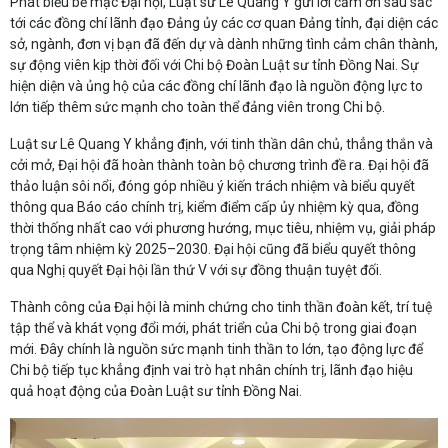
Phát biểu bế mạc Đại hội, Luật sư Lê Quang Y gửi lời cảm ơn sâu sắc
tới các đồng chí lãnh đạo Đảng ủy các cơ quan Đảng tỉnh, đại diện các
sở, ngành, đơn vị bạn đã đến dự và dành những tình cảm chân thành,
sự động viên kịp thời đối với Chi bộ Đoàn Luật sư tỉnh Đồng Nai. Sự
hiện diện và ủng hộ của các đồng chí lãnh đạo là nguồn động lực to
lớn tiếp thêm sức mạnh cho toàn thể đảng viên trong Chi bộ.
Luật sư Lê Quang Y khẳng định, với tinh thần dân chủ, thẳng thắn và
cởi mở, Đại hội đã hoàn thành toàn bộ chương trình đề ra. Đại hội đã
thảo luận sôi nổi, đóng góp nhiều ý kiến trách nhiệm và biểu quyết
thông qua Báo cáo chính trị, kiểm điểm cấp ủy nhiệm kỳ qua, đồng
thời thống nhất cao với phương hướng, mục tiêu, nhiệm vụ, giải pháp
trọng tâm nhiệm kỳ 2025–2030. Đại hội cũng đã biểu quyết thông
qua Nghị quyết Đại hội lần thứ V với sự đồng thuận tuyệt đối.
Thành công của Đại hội là minh chứng cho tinh thần đoàn kết, trí tuệ
tập thể và khát vọng đổi mới, phát triển của Chi bộ trong giai đoạn
mới. Đây chính là nguồn sức mạnh tinh thần to lớn, tạo động lực để
Chi bộ tiếp tục khẳng định vai trò hạt nhân chính trị, lãnh đạo hiệu
quả hoạt động của Đoàn Luật sư tỉnh Đồng Nai.