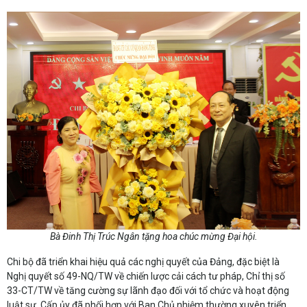
Bà Đinh Thị Trúc Ngân tặng hoa chúc mừng Đại hội.
Chi bộ đã triển khai hiệu quả các nghị quyết của Đảng, đặc biệt là
Nghị quyết số 49-NQ/TW về chiến lược cải cách tư pháp, Chỉ thị số
33-CT/TW về tăng cường sự lãnh đạo đối với tổ chức và hoạt động
luật sư. Cấp ủy đã phối hợp với Ban Chủ nhiệm thường xuyên triển