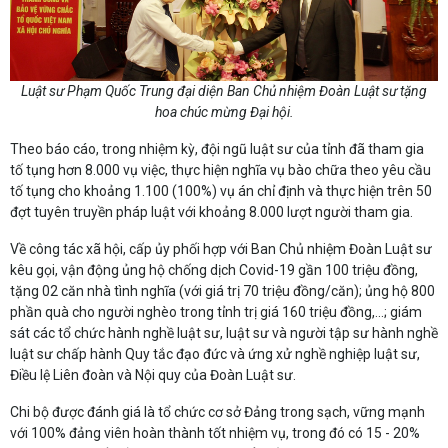
Luật sư Phạm Quốc Trung đại diện Ban Chủ nhiệm Đoàn Luật sư tặng
hoa chúc mừng Đại hội.
Theo báo cáo, trong nhiệm kỳ, đội ngũ luật sư của tỉnh đã tham gia
tố tụng hơn 8.000 vụ việc, thực hiện nghĩa vụ bào chữa theo yêu cầu
tố tụng cho khoảng 1.100 (100%) vụ án chỉ định và thực hiện trên 50
đợt tuyên truyền pháp luật với khoảng 8.000 lượt người tham gia.
Về công tác xã hội, cấp ủy phối hợp với Ban Chủ nhiệm Đoàn Luật sư
kêu gọi, vận động ủng hộ chống dịch Covid-19 gần 100 triệu đồng,
tặng 02 căn nhà tình nghĩa (với giá trị 70 triệu đồng/căn); ủng hộ 800
phần quà cho người nghèo trong tỉnh trị giá 160 triệu đồng,...; giám
sát các tổ chức hành nghề luật sư, luật sư và người tập sư hành nghề
luật sư chấp hành Quy tắc đạo đức và ứng xử nghề nghiệp luật sư,
Điều lệ Liên đoàn và Nội quy của Đoàn Luật sư.
Chi bộ được đánh giá là tổ chức cơ sở Đảng trong sạch, vững mạnh
với 100% đảng viên hoàn thành tốt nhiệm vụ, trong đó có 15 - 20%