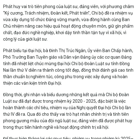
Phát huy vai trò tiên phong của luật sư, đảng viên, với phương châm
“Kỷ cương, Trách nhiệm, Đoàn kết, Phát triển”, Chi bộ đề ra nhiệm vụ
vừa xây dựng tổ chức Đảng vững mạnh, vừa đồng hành cùng Ban
Chủ nhiệm nâng cao hiệu quả hoạt động chuyên môn, giữ gìn phẩm
chất, đạo đức nghề nghiệp, khơi dậy tinh thần tận tụy vì xã hội, vì
công lý của giới luật sư.
Phát biểu tại Đại hội, bà Đinh Thị Trúc Ngân, Ủy viên Ban Chấp hành,
Phó Trưởng Ban Tuyên giáo và Dân vận Đảng ủy các cơ quan Đảng
tỉnh đã nhiệt liệt chúc mừng Đại hội Chi bộ Đoàn Luật sư tỉnh Đồng
Nai lần thứ V diễn ra thành công tốt đẹp, đồng thời đánh giá cao tinh
thần chuẩn bị nghiêm túc, công phu trong việc xây dựng và hoàn
thiện các văn kiện trình Đại hội.
Đồng thời, ghi nhận và biểu dương những kết quả mà Chi bộ Đoàn
Luật sư đã đạt được trong nhiệm kỳ 2020 - 2025, đặc biệt là việc
hoàn thành các chỉ tiêu, nhiệm vụ của Nghị quyết Đại hội Chi bộ lần
thứ IV đề ra. Qua đó cho thấy vai trò hạt nhân chính trị và tính tiên
phong gương mẫu của đội ngũ luật sư, đảng viên đã được phát huy
trong thực tiễn hành nghề và hoạt động chính trị xã hội.
Để thực hiện thắng lợi các mục tiêu, nhiệm vụ trong nhiệm kỳ 2025–