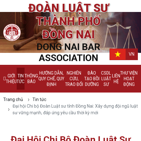
ĐOÀN LUẬT SƯ
THÀNH PHỐ
ĐỒNG NAI
DONG NAI BAR
VN
ASSOCIATION
HƯỚNG DẪN,
NGHIÊN
ĐÀO
CSDL
THƯ VIỆN
GIỚI
TIN
THÔNG
LIÊN
QUY CHẾ, QUY
CỨU,
TẠO BỒI
LUẬT
HOẠT
THIỆU
TỨC
BÁO
HỆ
ĐỊNH
TRAO ĐỔI
DƯỠNG
SƯ
ĐỘNG
Trang chủ
Tin tức
Đại hội Chi bộ Đoàn Luật sư tỉnh Đồng Nai: Xây dựng đội ngũ luật
sư vững mạnh, đáp ứng yêu cầu thời kỳ mới
Đại Hội Chi Bộ Đoàn Luật Sư