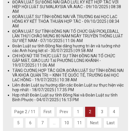
ĐOÀN LUẬT SƯ ĐỒNG NAI GIAO LƯU, KÝ KẾT HỢP TÁC VỚI
HIỆP HỘI LUẬT SƯ MALAYSIA VÀ AIAC - 09/10/2025 | 08:38
AM
ĐOÀN LUẬT SƯ TỈNH ĐỒNG NAI VÀ TRƯỜNG ĐẠI HỌC LẠC
HỒNG KÝ KẾT THỎA THUẬN HỢP TÁC - 09/10/2025 | 08:34
AM
ĐOÀN LUẬT SƯ TỈNH ĐỒNG NAI TỔ CHỨC GIẢI PICKLEBALL
LẦN THỨ I CHÀO MỪNG 80 NĂM NGÀY TRUYỀN THỐNG LUẬT
SƯ VIỆT NAM - 07/10/2025 | 11:06 AM
Đoàn Luật sư tỉnh Đồng Nai dâng hương tri ân và tưởng nhớ
các Anh hùng liệt sĩ - 30/07/2025 | 09:58 AM
CHI HỘI NỮ TRÍ THỨC LUẬT SƯ TỈNH ĐỒNG NAI TỔ CHỨC
GẶP MẶT, GIAO LƯU TẠI PHƯỜNG LONG KHÁNH -
19/07/2025 | 11:06 AM
TĂNG CƯỜNG HỢP TÁC GIỮA ĐOÀN LUẬT SƯ TỈNH ĐỒNG NAI
VÀ KHOA QUẢN TRỊ – KINH TẾ QUỐC TẾ, TRƯỜNG ĐẠI HỌC
LẠC HỒNG - 19/07/2025 | 10:38 AM
Liên đoàn Luật sư hướng dẫn các Đoàn Luật sư thực hiện việc
hợp nhất - 18/07/2025 | 17:35 PM
Hợp nhất Đoàn Luật sư tỉnh Đồng Nai và Đoàn Luật sư tỉnh
Bình Phước - 04/07/2025 | 16:13 PM
Page 2 / 11
First
Prev
1
2
3
4
5
6
7
...
10
11
Next
Last