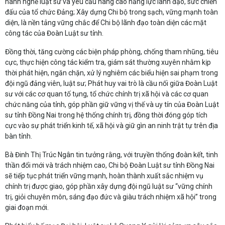
hành nghề luật sư và yêu cầu nâng cao năng lực lãnh đạo, sức chiến
đấu của tổ chức Đảng; Xây dựng Chi bộ trong sạch, vững mạnh toàn
diện, là nền tảng vững chắc để Chi bộ lãnh đạo toàn diện các mặt
công tác của Đoàn Luật sư tỉnh.
Đồng thời, tăng cường các biện pháp phòng, chống tham nhũng, tiêu
cực, thực hiện công tác kiểm tra, giám sát thường xuyên nhằm kịp
thời phát hiện, ngăn chặn, xử lý nghiêm các biểu hiện sai phạm trong
đội ngũ đảng viên, luật sư; Phát huy vai trò là cầu nối giữa Đoàn Luật
sư với các cơ quan tố tụng, tổ chức chính trị xã hội và các cơ quan
chức năng của tỉnh, góp phần giữ vững vị thế và uy tín của Đoàn Luật
sư tỉnh Đồng Nai trong hệ thống chính trị, đồng thời đóng góp tích
cực vào sự phát triển kinh tế, xã hội và giữ gìn an ninh trật tự trên địa
bàn tỉnh.
Bà Đinh Thị Trúc Ngân tin tưởng rằng, với truyền thống đoàn kết, tinh
thần đổi mới và trách nhiệm cao, Chi bộ Đoàn Luật sư tỉnh Đồng Nai
sẽ tiếp tục phát triển vững mạnh, hoàn thành xuất sắc nhiệm vụ
chính trị được giao, góp phần xây dựng đội ngũ luật sư “vững chính
trị, giỏi chuyên môn, sáng đạo đức và giàu trách nhiệm xã hội” trong
giai đoạn mới.