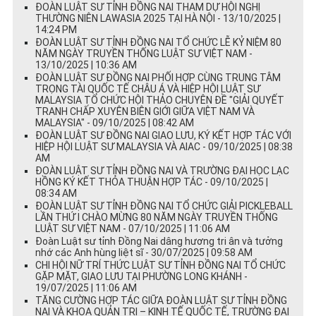
ĐOÀN LUẬT SƯ TỈNH ĐỒNG NAI THAM DỰ HỘI NGHỊ
THƯỜNG NIÊN LAWASIA 2025 TẠI HÀ NỘI - 13/10/2025 |
14:24 PM
ĐOÀN LUẬT SƯ TỈNH ĐỒNG NAI TỔ CHỨC LỄ KỶ NIỆM 80
NĂM NGÀY TRUYỀN THỐNG LUẬT SƯ VIỆT NAM -
13/10/2025 | 10:36 AM
ĐOÀN LUẬT SƯ ĐỒNG NAI PHỐI HỢP CÙNG TRUNG TÂM
TRỌNG TÀI QUỐC TẾ CHÂU Á VÀ HIỆP HỘI LUẬT SƯ
MALAYSIA TỔ CHỨC HỘI THẢO CHUYÊN ĐỀ "GIẢI QUYẾT
TRANH CHẤP XUYÊN BIÊN GIỚI GIỮA VIỆT NAM VÀ
MALAYSIA" - 09/10/2025 | 08:42 AM
ĐOÀN LUẬT SƯ ĐỒNG NAI GIAO LƯU, KÝ KẾT HỢP TÁC VỚI
HIỆP HỘI LUẬT SƯ MALAYSIA VÀ AIAC - 09/10/2025 | 08:38
AM
ĐOÀN LUẬT SƯ TỈNH ĐỒNG NAI VÀ TRƯỜNG ĐẠI HỌC LẠC
HỒNG KÝ KẾT THỎA THUẬN HỢP TÁC - 09/10/2025 |
08:34 AM
ĐOÀN LUẬT SƯ TỈNH ĐỒNG NAI TỔ CHỨC GIẢI PICKLEBALL
LẦN THỨ I CHÀO MỪNG 80 NĂM NGÀY TRUYỀN THỐNG
LUẬT SƯ VIỆT NAM - 07/10/2025 | 11:06 AM
Đoàn Luật sư tỉnh Đồng Nai dâng hương tri ân và tưởng
nhớ các Anh hùng liệt sĩ - 30/07/2025 | 09:58 AM
CHI HỘI NỮ TRÍ THỨC LUẬT SƯ TỈNH ĐỒNG NAI TỔ CHỨC
GẶP MẶT, GIAO LƯU TẠI PHƯỜNG LONG KHÁNH -
19/07/2025 | 11:06 AM
TĂNG CƯỜNG HỢP TÁC GIỮA ĐOÀN LUẬT SƯ TỈNH ĐỒNG
NAI VÀ KHOA QUẢN TRỊ – KINH TẾ QUỐC TẾ, TRƯỜNG ĐẠI