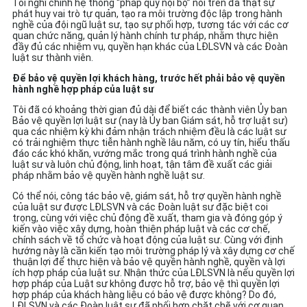
Tôi nghĩ chính hệ thống “pháp quy nội bộ” nói trên đã thật sự
phát huy vai trò tự quản, tạo ra môi trường độc lập trong hành
nghề của đội ngũ luật sư, tạo sự phối hợp, tương tác với các cơ
quan chức năng, quản lý hành chính tư pháp, nhằm thực hiện
đầy đủ các nhiệm vụ, quyền hạn khác của LĐLSVN và các Đoàn
luật sư thành viên.
Để bảo vệ quyền lợi khách hàng, trước hết phải bảo vệ quyền
hành nghề hợp pháp của luật sư
Tôi đã có khoảng thời gian đủ dài để biết các thành viên Ủy ban
Bảo vệ quyền lợi luật sư (nay là Ủy ban Giám sát, hỗ trợ luật sư)
qua các nhiệm kỳ khi đảm nhận trách nhiệm đều là các luật sư
có trải nghiệm thực tiễn hành nghề lâu năm, có uy tín, hiểu thấu
đáo các khó khăn, vướng mắc trong quá trình hành nghề của
luật sư và luôn chủ động, linh hoạt, tận tâm đề xuất các giải
pháp nhằm bảo vệ quyền hành nghề luật sư.
Có thể nói, công tác bảo vệ, giám sát, hỗ trợ quyền hành nghề
của luật sư được LĐLSVN và các Đoàn luật sư đặc biệt coi
trọng, cùng với việc chủ động đề xuất, tham gia và đóng góp ý
kiến vào việc xây dựng, hoàn thiện pháp luật và các cơ chế,
chính sách về tổ chức và hoạt động của luật sư. Cùng với định
hướng này là cần kiến tạo môi trường pháp lý và xây dựng cơ chế
thuận lợi để thực hiện và bảo vệ quyền hành nghề, quyền và lợi
ích hợp pháp của luật sư. Nhận thức của LĐLSVN là nếu quyền lợi
hợp pháp của Luật sư không được hỗ trợ, bảo vệ thì quyền lợi
hợp pháp của khách hàng liệu có bảo vệ được không? Do đó,
LĐLSVN và các Đoàn luật sư đã phối hợp chặt chẽ với cơ quan