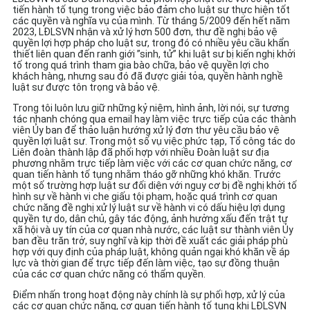
tiến hành tố tụng trong việc bảo đảm cho luật sư thực hiện tốt
các quyền và nghĩa vụ của mình. Từ tháng 5/2009 đến hết năm
2023, LĐLSVN nhận và xử lý hơn 500 đơn, thư đề nghị bảo vệ
quyền lợi hợp pháp cho luật sư, trong đó có nhiều yêu cầu khẩn
thiết liên quan đến ranh giới ”sinh, tử” khi luật sư bị kiến nghị khởi
tố trong quá trình tham gia bào chữa, bảo vệ quyền lợi cho
khách hàng, nhưng sau đó đã được giải tỏa, quyền hành nghề
luật sư được tôn trọng và bảo vệ.
Trong tôi luôn lưu giữ những kỷ niệm, hình ảnh, lời nói, sự tương
tác nhanh chóng qua email hay làm việc trực tiếp của các thành
viên Ủy ban để thảo luận hướng xử lý đơn thư yêu cầu bảo vệ
quyền lợi luật sư. Trong một số vụ việc phức tạp, Tổ công tác do
Liên đoàn thành lập đã phối hợp với nhiều Đoàn luật sư địa
phương nhằm trực tiếp làm việc với các cơ quan chức năng, cơ
quan tiến hành tố tụng nhằm tháo gỡ những khó khăn. Trước
một số trường hợp luật sư đối diện với nguy cơ bị đề nghị khởi tố
hình sự về hành vi che giấu tội phạm, hoặc quá trình cơ quan
chức năng đề nghị xử lý luật sư về hành vi có dấu hiệu lợi dụng
quyền tự do, dân chủ, gây tác động, ảnh hưởng xấu đến trật tự
xã hội và uy tín của cơ quan nhà nước, các luật sư thành viên Ủy
ban đều trăn trở, suy nghĩ và kịp thời đề xuất các giải pháp phù
hợp với quy định của pháp luật, không quản ngại khó khăn về áp
lực và thời gian để trực tiếp đến làm việc, tạo sự đồng thuận
của các cơ quan chức năng có thẩm quyền.
Điểm nhấn trong hoạt động này chính là sự phối hợp, xử lý của
các cơ quan chức năng, cơ quan tiến hành tố tụng khi LĐLSVN