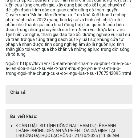
là ghi chép kết quả làm việc, hình ảnh chi tiết của từng nơi đến, ý
kiến của từng chuyên gia, xây dựng báo cáo kết quả chuyến đi
để Liên đoàn trình các cơ quan chức năng có thẩm quyền.
Quyển sách “Muôn dặm đường xa…” do Nhà Xuất bản Tư pháp
phát hành năm 2022 mang tính ký sự và hình ảnh chỉ là một
phần nhỏ thành quả của hoạt động hợp tác quốc tế của Liên
đoàn trong những chuyến đi nói trên. Niềm vui được làm việc,
tận hiến với nghề, tham gia đào tạo bồi dưỡng nghiệp vụ luật sư
và trăn trở qua từng trang sách bút ký luật sư, khung cửa tư
pháp và nhận được tình đồng nghiệp ấm áp là nguồn lực tinh
thần giúp tôi vượt qua khó khăn và những áp lực trong đời sống
và tố tụng.
Nguồn: https://lsvn.vn/15-nam-hi-nh-tha-nh-va-pha-t-trie-n-cu-
a-lien-doa-n-lua-t-su-vie-t-nam-nhu-ng-ky-nie-m-a-m-a-p-
trong-ngoi-nha-chung-cu-a-do-i-ngu-lua-t-su-1707542095.html
Chia sẻ:
Bài viết khác:
ĐOÀN LUẬT SƯ TỈNH ĐỒNG NAI THAM DỰ LỄ KHÁNH
THÀNH PHÒNG DIỄN ÁN VÀ PHIÊN TÒA GIẢ ĐỊNH TẠI
TRƯỜNG ĐẠI HỌC LẠC HỒNG - 21/10/2025 | 11:36 AM