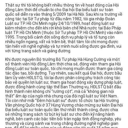
Thật sự thì tôi không biết nhiều thông tin về hoạt động của Hội
đồng Lâm thời để chuẩn bị cho Đại hội Đại biểu luật sư toàn
quốc sẽ diễn ra vào tháng 5/2009 tại Hà Nội. Sau khi ra trường về
công tác tại Sở Tư pháp từ đầu năm 1982, tôi gia nhập Đoàn
Luật sư TP. Hồ Chí Minh ngày 24/10/1989, hoạt động luật sư
kiêm nhiệm cho đến khi rời khỏi biên chế Nhà nước tại Báo Pháp
luật TP. Hồ Chí Minh (thuộc Sở Tư pháp TP. Hồ Chí Minh) vào năm
1995. Trong bối cảnh đời sống dịch vụ pháp lý và tố tụng còn
nhiều ngổn ngang, vất vả trăm bề, thật tâm tôi chỉ mong được
tận hiến với nghề nghiệp và tự mình nuôi sống được gia đình, vui
với từng trang sách và giảng đường.
Khi được nguyên Bộ trưởng Bộ Tư pháp Hà Hùng Cường và một
số thành viên Hội đồng Lâm thời chia sẻ, động viên tham gia Hội
đồng Luật sư toàn quốc, tôi chỉ mong muốn được tham gia công
tác đào tạo, bồi dưỡng. Tuy nhiên, sau kết quả Đại hội, được bầu
làm Ủy viên HĐLSTQ, tôi lại được phân công phụ trách công tác
bảo vệ quyền lợi luật sư, tham gia hoạt động xây dựng pháp luật,
được đồng hành cùng tập thể Ban Thường vụ, HĐLSTQ bắt đầu
hình thành nên không chỉ “rường cột”, mà cả “không gian nội
thất” ấm áp của ngôi nhà chung của đội ngũ luật sư Việt Nam.
Tôi còn nhớ mãi “Đêm hội luật sư” được tổ chức tại Hội trường
Văn phòng Quốc hội ở 37 Hùng Vương chào mừng sự kiện Đại hội
Đại biểu luật sư toàn quốc lần thứ nhất thành công, được chia
sẻ những trang sách từ bút ký luật sư cho đến kỹ năng hành
nghề, bên cạnh các bậc tiền bối tràn ngập tình đồng nghiệp, yêu
thương và cùng sánh vai trong chặng đường nghề nghiệp gian