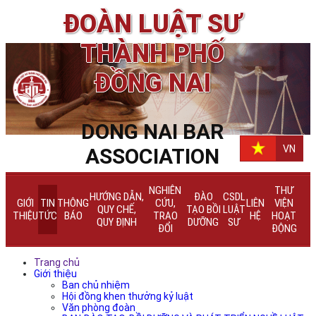
ĐOÀN LUẬT SƯ
THÀNH PHỐ
ĐỒNG NAI
DONG NAI BAR
VN
ASSOCIATION
NGHIÊN
THƯ
HƯỚNG DẪN,
ĐÀO
CSDL
GIỚI
TIN
THÔNG
CỨU,
LIÊN
VIỆN
QUY CHẾ,
TẠO BỒI
LUẬT
THIỆU
TỨC
BÁO
TRAO
HỆ
HOẠT
QUY ĐỊNH
DƯỠNG
SƯ
ĐỔI
ĐỘNG
Trang chủ
Giới thiệu
Ban chủ nhiệm
Hội đồng khen thưởng kỷ luật
Văn phòng đoàn