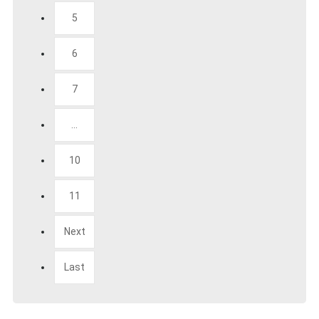
5
6
7
...
10
11
Next
Last