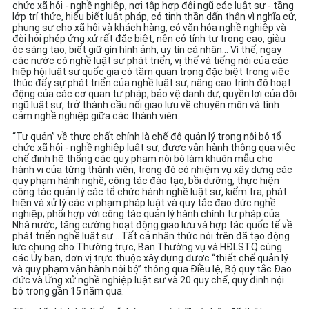
chức xã hội - nghề nghiệp, nơi tập hợp đội ngũ các luật sư - tầng
lớp trí thức, hiểu biết luật pháp, có tinh thần dấn thân vì nghĩa cử,
phụng sự cho xã hội và khách hàng, có văn hóa nghề nghiệp và
đòi hỏi phép ứng xử rất đặc biệt, nên có tính tự trọng cao, giàu
óc sáng tạo, biết giữ gìn hình ảnh, uy tín cá nhân… Vì thế, ngay
các nước có nghề luật sư phát triển, vị thế và tiếng nói của các
hiệp hội luật sư quốc gia có tầm quan trọng đặc biệt trong việc
thúc đẩy sự phát triển của nghề luật sư, nâng cao trình độ hoạt
động của các cơ quan tư pháp, bảo vệ danh dự, quyền lợi của đội
ngũ luật sư, trở thành cầu nối giao lưu về chuyên môn và tình
cảm nghề nghiệp giữa các thành viên.
“Tự quản” về thực chất chính là chế độ quản lý trong nội bộ tổ
chức xã hội - nghề nghiệp luật sư, được vận hành thông qua việc
chế định hệ thống các quy phạm nội bộ làm khuôn mẫu cho
hành vi của từng thành viên, trong đó có nhiệm vụ xây dựng các
quy phạm hành nghề, công tác đào tạo, bồi dưỡng, thực hiện
công tác quản lý các tổ chức hành nghề luật sư, kiểm tra, phát
hiện và xử lý các vi phạm pháp luật và quy tắc đạo đức nghề
nghiệp; phối hợp với công tác quản lý hành chính tư pháp của
Nhà nước, tăng cường hoạt động giao lưu và hợp tác quốc tế về
phát triển nghề luật sư… Tất cả nhận thức nói trên đã tạo động
lực chung cho Thường trực, Ban Thường vụ và HĐLSTQ cùng
các Ủy ban, đơn vị trực thuộc xây dựng được “thiết chế quản lý
và quy phạm vận hành nội bộ” thông qua Điều lệ, Bộ quy tắc Đạo
đức và Ứng xử nghề nghiệp luật sư và 20 quy chế, quy định nội
bộ trong gần 15 năm qua.