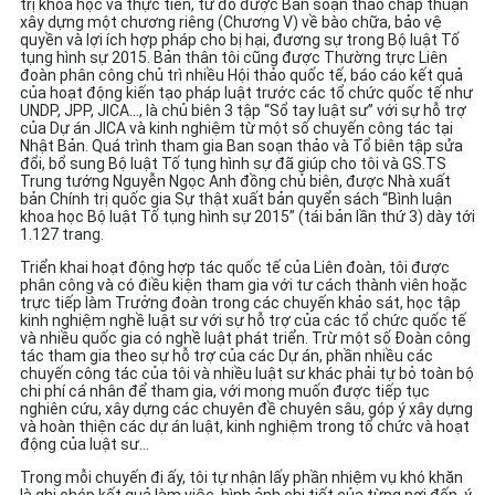
trị khoa học và thực tiễn, từ đó được Ban soạn thảo chấp thuận
xây dựng một chương riêng (Chương V) về bào chữa, bảo vệ
quyền và lợi ích hợp pháp cho bị hại, đương sự trong Bộ luật Tố
tụng hình sự 2015. Bản thân tôi cũng được Thường trực Liên
đoàn phân công chủ trì nhiều Hội thảo quốc tế, báo cáo kết quả
của hoạt động kiến tạo pháp luật trước các tổ chức quốc tế như
UNDP, JPP, JICA…, là chủ biên 3 tập “Sổ tay luật sư” với sự hỗ trợ
của Dự án JICA và kinh nghiệm từ một số chuyến công tác tại
Nhật Bản. Quá trình tham gia Ban soạn thảo và Tổ biên tập sửa
đổi, bổ sung Bộ luật Tố tụng hình sự đã giúp cho tôi và GS.TS
Trung tướng Nguyễn Ngọc Anh đồng chủ biên, được Nhà xuất
bản Chính trị quốc gia Sự thật xuất bản quyển sách “Bình luận
khoa học Bộ luật Tố tụng hình sự 2015” (tái bản lần thứ 3) dày tới
1.127 trang.
Triển khai hoạt động hợp tác quốc tế của Liên đoàn, tôi được
phân công và có điều kiện tham gia với tư cách thành viên hoặc
trực tiếp làm Trưởng đoàn trong các chuyến khảo sát, học tập
kinh nghiệm nghề luật sư với sự hỗ trợ của các tổ chức quốc tế
và nhiều quốc gia có nghề luật phát triển. Trừ một số Đoàn công
tác tham gia theo sự hỗ trợ của các Dự án, phần nhiều các
chuyến công tác của tôi và nhiều luật sư khác phải tự bỏ toàn bộ
chi phí cá nhân để tham gia, với mong muốn được tiếp tục
nghiên cứu, xây dựng các chuyên đề chuyên sâu, góp ý xây dựng
và hoàn thiện các dự án luật, kinh nghiệm trong tổ chức và hoạt
động của luật sư…
Trong mỗi chuyến đi ấy, tôi tự nhận lấy phần nhiệm vụ khó khăn