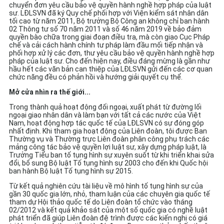
chuyển đơn yêu cầu bảo vệ quyền hành nghề hợp pháp của luật
sư. LĐLSVN đã ký Quy chế phối hợp với Viện kiểm sát nhân dân
tối cao từ năm 2011, Bộ trưởng Bộ Công an không chỉ ban hành
02 Thông tư số 70 năm 2011 và số 46 năm 2019 về bảo đảm
quyền bào chữa trong giai đoạn điều tra, mà còn giao Cục Pháp
chế và cải cách hành chính tư pháp làm đầu mối tiếp nhận và
phối hợp xử lý các đơn, thư yêu cầu bảo vệ quyền hành nghề hợp
pháp của luật sư. Cho đến hiện nay, điều đáng mừng là gần như
hầu hết các văn bản can thiệp của LĐLSVN gửi đến các cơ quan
chức năng đều có phản hồi và hướng giải quyết cụ thể.
Mở cửa nhìn ra thế giới...
Trong thành quả hoạt động đối ngoại, xuất phát từ đường lối
ngoại giao nhân dân và làm bạn với tất cả các nước của Việt
Nam, hoạt động hợp tác quốc tế của LĐLSVN có sự đóng góp
nhất định. Khi tham gia hoạt động của Liên đoàn, tôi được Ban
Thường vụ và Thường trực Liên đoàn phân công phụ trách các
mảng công tác bảo vệ quyền lợi luật sư, xây dựng pháp luật, là
Trưởng Tiểu ban tố tụng hình sự xuyên suốt từ khi triển khai sửa
đổi, bổ sung Bộ luật Tố tụng hình sự 2003 cho đến khi Quốc hội
ban hành Bộ luật Tố tụng hình sự 2015.
Từ kết quả nghiên cứu tài liệu về mô hình tố tụng hình sự của
gần 30 quốc gia lớn, nhỏ, tham luận của các chuyên gia quốc tế
tham dự Hội thảo quốc tế do Liên đoàn tổ chức vào tháng
02/2012 và kết quả khảo sát của một số quốc gia có nghề luật
phát triển đã giúp Liên đoàn đệ trình được các kiến nghị có giá