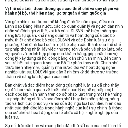
nan, đã để lại nhiều cảm xúc và động viên tôi suốt 15 năm qua.
Vị thế của Liên đoàn thông qua các thiết chế và quy phạm vận
hành nội bộ, thể hiện năng lực tự quản ở tầm quốc gia
Với góc nhìn của tôi, có thể khẳng định 15 năm qua, điều mà
Lãnh đạo Đảng, Nhà nước, các cơ quan quản lý và người dân nhìn
nhận và đánh giá vị thế, vai trò của LĐLSVN thể hiện thông qua
năng lực tự quản, khả năng quản trị và hoạt động của các bộ
máy, thiết chế đồng bộ của LĐLSVN và các Đoàn luật sư địa
phương. Chế định luật sư là một bộ phận cấu thành của thể chế
tư pháp thống nhất, lấy việc thượng tôn và bảo vệ pháp luật, bảo
vệ quyền và lợi ích hợp pháp của khách hàng, góp phần bảo vệ
công lý, xây dựng xã hội công bằng, dân chủ, văn minh. Bên cạnh
vai trò hết sức quan trọng của Bộ Tư pháp thay mặt Chính phủ
thực hiện nhiệm vụ quản lý nhà nước đối với hoạt động nghề
nghiệp luật sư, LĐLSVN qua gần 3 nhiệm kỳ đã thực sự trưởng
thành về năng lực tự quản của mình.
Bản chất và đặc điểm hoạt động của nghề luật sư đã cho thấy
sự đòi hỏi khách quan về thiết chế quản lý nghề nghiệp một
cách độc lập, vận hành trên cơ sở pháp luật trong một hệ thống
tư pháp thống nhất và bảo đảm phát huy tính năng động, sáng
tạo và tích cực phục vụ xã hội của đội ngũ luật sư. Biểu hiện cao
nhất của tính độc lập trong hành nghề của luật sư chính là thông
qua cơ chế và hoạt động của tổ chức xã hội - nghề nghiệp của
luật sư.
Sự nổi trội căn bản và mang tính đặc thù rất cao của mô hình tổ