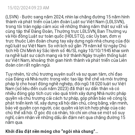
15/02/2024 09:23 AM
(LSVN) - Bước sang năm 2024, nhìn lại chặng đường 15 năm hình
thành và phát triển của Liên đoàn Luật sư Việt Nam (LĐLSVN),
trong tôi tràn ngập cảm xúc về những tháng năm thật sự vất vả
cùng tập thể Đảng Đoàn, Thường trực LĐLSVN, Ban Thường vụ
và Hội đồng Luật sư toàn quốc (HĐLSTQ), các Ủy ban, đơn vị
trực thuộc Liên đoàn chung tay xây dựng ngôi nhà chung của đội
ngũ luật sư Việt Nam. So với lịch sử gần 79 năm kể từ ngày Chủ
tịch Hồ Chí Minh ký Sắc lệnh số 46/SL ngày 10/10/1945 khai sinh
ra nghề luật sư cách mạng và trở thành Ngày truyền thống luật
sư Việt Nam, khoảng thời gian hình thành và phát triển của Liên
đoàn còn rất ngắn ngủi.
Tuy nhiên, từ chủ trương xuyên suốt và sự quan tâm, chỉ đạo
của Đảng và Nhà nước trong việc tạo lập thể chế và môi trường
pháp lý cho hoạt động nghề nghiệp, đội ngũ 18.020 luật sư Việt
Nam (số liệu đến cuối năm 2023) đã thật sự dấn thân và có
nhiều đóng góp tích cực vào quá trình xây dựng Nhà nước pháp
quyền và chủ trương cải cách tư pháp, góp phần bảo vệ công lý,
phát triển kinh tế, xây dựng xã hội dân chủ, công bằng, văn minh,
bảo vệ quyền con người, các quyền và lợi ích hợp pháp của các
chủ thể xã hội. Ở góc độ cá nhân, tôi chỉ xin chia sẻ một số suy
nghĩ, cảm nhận về những dấu ấn đậm nét qua chặng đường 15
năm qua.
Khởi đầu đặt nền móng cho “ngôi nhà chung”…