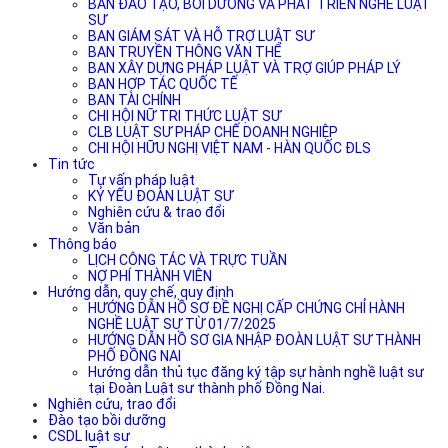
BAN ĐÀO TẠO, BỒI DƯỠNG VÀ PHÁT TRIỂN NGHỀ LUẬT
SƯ
BAN GIÁM SÁT VÀ HỖ TRỢ LUẬT SƯ
BAN TRUYỀN THÔNG VĂN THỂ
BAN XÂY DỰNG PHÁP LUẬT VÀ TRỢ GIÚP PHÁP LÝ
BAN HỢP TÁC QUỐC TẾ
BAN TÀI CHÍNH
CHI HỘI NỮ TRI THỨC LUẬT SƯ
CLB LUẬT SƯ PHÁP CHẾ DOANH NGHIỆP
CHI HỘI HỮU NGHỊ VIỆT NAM - HÀN QUỐC ĐLS
Tin tức
Tư vấn pháp luật
KỶ YẾU ĐOÀN LUẬT SƯ
Nghiên cứu & trao đổi
Văn bản
Thông báo
LỊCH CÔNG TÁC VÀ TRỰC TUẦN
NỢ PHÍ THÀNH VIÊN
Hướng dẫn, quy chế, quy định
HƯỚNG DẪN HỒ SƠ ĐỀ NGHỊ CẤP CHỨNG CHỈ HÀNH
NGHỀ LUẬT SƯ TỪ 01/7/2025
HƯỚNG DẪN HỒ SƠ GIA NHẬP ĐOÀN LUẬT SƯ THÀNH
PHỐ ĐỒNG NAI
Hướng dẫn thủ tục đăng ký tập sự hành nghề luật sư
tại Đoàn Luật sư thành phố Đồng Nai.
Nghiên cứu, trao đổi
Đào tạo bồi dưỡng
CSDL luật sư