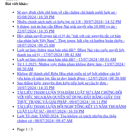
Bài viết khác:
Sẽ quy định chặt chẽ hơn về cấp chứng chỉ hành nghề luật sư -
05/08/2024 | 16:59 PM
Nhiều chính sách mới có hiệu lực từ 1/8 - 30/07/2024 | 14:52 PM
6 tháng, toà án hai cấp Đồng Nai giải quyết gần 10.000 vụ án -
22/07/2024 | 16:35 PM
Hủy phán quyết trọng tài vì lý do “trái với các nguyên tắc cơ bản
của pháp luật Việt Nam”: Thực trạng, bất cập và hướng hoàn thiện -
18/07/2024 | 09:25 AM
Luật sư làm chứng mua bán nhà đất?: Đồng Nai vào cuộc quyết liệt,
thanh tra xử lý - 17/07/2024 | 08:42 AM
Luật sư làm chứng mua bán nhà đất? - 15/07/2024 | 09:01 AM
Từ 1.1.2025: Những việc thẩm phán không được làm - 13/07/2024 |
08:50 AM
Không để thành phố Biên Hòa phát triển trì trệ bởi những cán bộ
yếu kém về năng lực lẫn tư duy hành động - 12/07/2024 | 08:30 AM
Sau thắng kiện, nguyên đơn kiện tiếp luật sư của bị đơn -
10/07/2024 | 14:35 PM
TÀI LIỆU THAM LUẬN TỌA ĐÀM LUẬT SƯ LÀM CHỨNG ĐỐI
VỚI VIỆC MUA BÁN QUYỀN SỬ DỤNG ĐẤT BẰNG GIẤY TAY
THỰC TRẠNG VÀ GIẢI PHÁP - 09/07/2024 | 16:11 PM
TÀI LIỆU THAM LUẬN HỘI NGHỊ TỔNG KẾT 15 NĂM THI HÀNH
LUẬT LUẬT SƯ - 09/07/2024 | 16:10 PM
Luật Tổ chức TAND 2024: Tòa không có trách nhiệm thu thập
chứng cứ - 08/07/2024 | 09:47 AM
Page 1 / 3