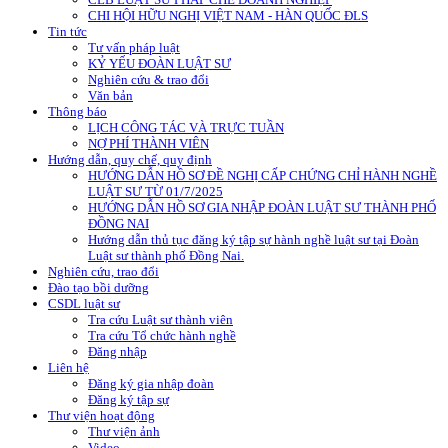
CHI HỘI HỮU NGHỊ VIỆT NAM - HÀN QUỐC ĐLS
Tin tức
Tư vấn pháp luật
KỶ YẾU ĐOÀN LUẬT SƯ
Nghiên cứu & trao đổi
Văn bản
Thông báo
LỊCH CÔNG TÁC VÀ TRỰC TUẦN
NỢ PHÍ THÀNH VIÊN
Hướng dẫn, quy chế, quy định
HƯỚNG DẪN HỒ SƠ ĐỀ NGHỊ CẤP CHỨNG CHỈ HÀNH NGHỀ
LUẬT SƯ TỪ 01/7/2025
HƯỚNG DẪN HỒ SƠ GIA NHẬP ĐOÀN LUẬT SƯ THÀNH PHỐ
ĐỒNG NAI
Hướng dẫn thủ tục đăng ký tập sự hành nghề luật sư tại Đoàn
Luật sư thành phố Đồng Nai.
Nghiên cứu, trao đổi
Đào tạo bồi dưỡng
CSDL luật sư
Tra cứu Luật sư thành viên
Tra cứu Tổ chức hành nghề
Đăng nhập
Liên hệ
Đăng ký gia nhập đoàn
Đăng ký tập sự
Thư viện hoạt động
Thư viện ảnh
Video