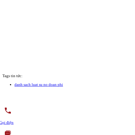
Tags tin tức:
danh sach luat su no doan phi
Gọi điện