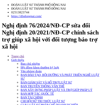
ĐOÀN LUẬT SƯ THÀNH PHỐ ĐỒNG NAI
ĐOÀN LUẬT SƯ THÀNH PHỐ ĐỒNG NAI
02513823744
https://dlsdongnai.com/
Nghị định 76/2024/NĐ-CP sửa đổi
Nghị định 20/2021/NĐ-CP chính sách
trợ giúp xã hội với đối tượng bảo trợ
xã hội
Trang chủ
Giới thiệu
Ban chủ nhiệm
Hội đồng khen thưởng kỷ luật
Văn phòng đoàn
BAN ĐÀO TẠO, BỒI DƯỠNG VÀ PHÁT TRIỂN NGHỀ LUẬT
SƯ
BAN GIÁM SÁT VÀ HỖ TRỢ LUẬT SƯ
BAN TRUYỀN THÔNG VĂN THỂ
BAN XÂY DỰNG PHÁP LUẬT VÀ TRỢ GIÚP PHÁP LÝ
BAN HỢP TÁC QUỐC TẾ
BAN TÀI CHÍNH
CHI HỘI NỮ TRI THỨC LUẬT SƯ
CLB LUẬT SƯ PHÁP CHẾ DOANH NGHIỆP