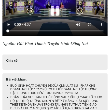
Nguồn: Đài Phát Thanh Truyền Hình Đồng Nai
Chia sẻ:
Bài viết khác:
BUỔI SINH HOẠT CHUYÊN ĐỀ CỦA CLB LUẬT SƯ - PHÁP CHẾ
DOANH NGHIỆP " CÁC RỦI RO THUẾ DOANH NGHIỆP THƯỜNG
GẶP TRONG THỰC TIỄN" - 04/08/2026 | 22:25 PM
ĐOÀN LUẬT SƯ THÀNH PHỐ ĐỒNG NAI PHỐI HỢP VIAC TỔ CHỨC
HỘI NGHỊ BỒI DƯỠNG CHUYÊN ĐỀ "KỸ NĂNG LUẬT SƯ TRONG
THIẾT KẾ THỎA THUẬN TRỌNG TÀI: NHÌN TỪ THỰC TIỄN GIAO
DỊCH VÀ LƯU Ý ÁP DỤNG QUY TẮC TỐ TỤNG TRỌNG TÀI VIAC