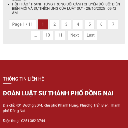
HỘI THẢO "TRANH TỤNG TRONG BỐI CẢNH CHUYỂN ĐỔI SỐ: DIỄN
BIẾN MỚI VÀ SỰ THÍCH ỨNG CỦA LUẬT SƯ" - 28/10/2025 | 09:42
AM
Page 1 / 11
1
2
3
4
5
6
7
...
10
11
Next
Last
THÔNG TIN LIÊN HỆ
ĐOÀN LUẬT SƯ THÀNH PHỐ ĐỒNG NAI
Địa chỉ: 401 Đường 30/4, Khu phố Khánh Hưng, Phường Trấn Biên, Thành
phố Đồng Nai
Điện thoại: 0251 382 3744