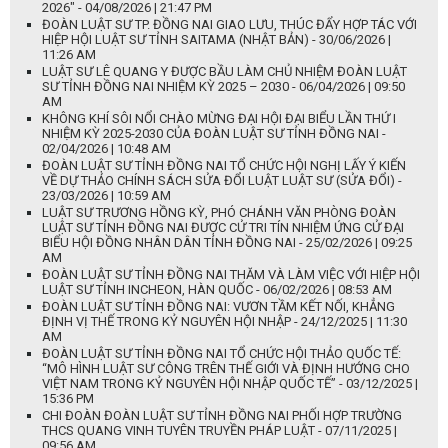
2026" - 04/08/2026 | 21:47 PM
ĐOÀN LUẬT SƯ TP. ĐỒNG NAI GIAO LƯU, THÚC ĐẨY HỢP TÁC VỚI
HIỆP HỘI LUẬT SƯ TỈNH SAITAMA (NHẬT BẢN) - 30/06/2026 |
11:26 AM
LUẬT SƯ LÊ QUANG Y ĐƯỢC BẦU LÀM CHỦ NHIỆM ĐOÀN LUẬT
SƯ TỈNH ĐỒNG NAI NHIỆM KỲ 2025 – 2030 - 06/04/2026 | 09:50
AM
KHÔNG KHÍ SÔI NỔI CHÀO MỪNG ĐẠI HỘI ĐẠI BIỂU LẦN THỨ I
NHIỆM KỲ 2025-2030 CỦA ĐOÀN LUẬT SƯ TỈNH ĐỒNG NAI -
02/04/2026 | 10:48 AM
ĐOÀN LUẬT SƯ TỈNH ĐỒNG NAI TỔ CHỨC HỘI NGHỊ LẤY Ý KIẾN
VỀ DỰ THẢO CHÍNH SÁCH SỬA ĐỔI LUẬT LUẬT SƯ (SỬA ĐỔI) -
23/03/2026 | 10:59 AM
LUẬT SƯ TRƯƠNG HỒNG KỲ, PHÓ CHÁNH VĂN PHÒNG ĐOÀN
LUẬT SƯ TỈNH ĐỒNG NAI ĐƯỢC CỬ TRI TÍN NHIỆM ỨNG CỬ ĐẠI
BIỂU HỘI ĐỒNG NHÂN DÂN TỈNH ĐỒNG NAI - 25/02/2026 | 09:25
AM
ĐOÀN LUẬT SƯ TỈNH ĐỒNG NAI THĂM VÀ LÀM VIỆC VỚI HIỆP HỘI
LUẬT SƯ TỈNH INCHEON, HÀN QUỐC - 06/02/2026 | 08:53 AM
ĐOÀN LUẬT SƯ TỈNH ĐỒNG NAI: VƯƠN TẦM KẾT NỐI, KHẲNG
ĐỊNH VỊ THẾ TRONG KỶ NGUYÊN HỘI NHẬP - 24/12/2025 | 11:30
AM
ĐOÀN LUẬT SƯ TỈNH ĐỒNG NAI TỔ CHỨC HỘI THẢO QUỐC TẾ:
“MÔ HÌNH LUẬT SƯ CÔNG TRÊN THẾ GIỚI VÀ ĐỊNH HƯỚNG CHO
VIỆT NAM TRONG KỶ NGUYÊN HỘI NHẬP QUỐC TẾ” - 03/12/2025 |
15:36 PM
CHI ĐOÀN ĐOÀN LUẬT SƯ TỈNH ĐỒNG NAI PHỐI HỢP TRƯỜNG
THCS QUANG VINH TUYÊN TRUYỀN PHÁP LUẬT - 07/11/2025 |
09:56 AM