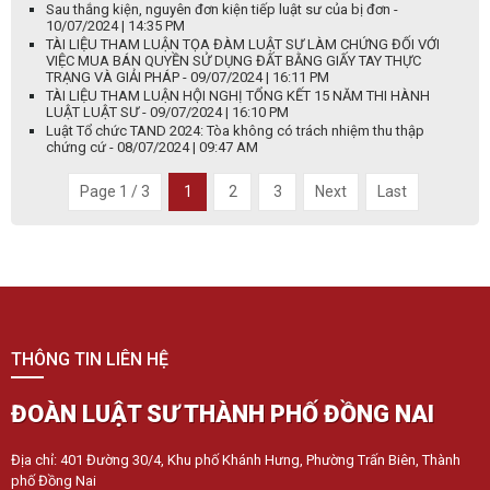
Sau thắng kiện, nguyên đơn kiện tiếp luật sư của bị đơn -
10/07/2024 | 14:35 PM
TÀI LIỆU THAM LUẬN TỌA ĐÀM LUẬT SƯ LÀM CHỨNG ĐỐI VỚI
VIỆC MUA BÁN QUYỀN SỬ DỤNG ĐẤT BẰNG GIẤY TAY THỰC
TRẠNG VÀ GIẢI PHÁP - 09/07/2024 | 16:11 PM
TÀI LIỆU THAM LUẬN HỘI NGHỊ TỔNG KẾT 15 NĂM THI HÀNH
LUẬT LUẬT SƯ - 09/07/2024 | 16:10 PM
Luật Tổ chức TAND 2024: Tòa không có trách nhiệm thu thập
chứng cứ - 08/07/2024 | 09:47 AM
Page 1 / 3
1
2
3
Next
Last
THÔNG TIN LIÊN HỆ
ĐOÀN LUẬT SƯ THÀNH PHỐ ĐỒNG NAI
Địa chỉ: 401 Đường 30/4, Khu phố Khánh Hưng, Phường Trấn Biên, Thành
phố Đồng Nai